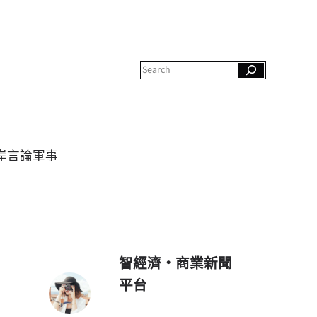
S
e
a
r
c
h
岸
言論
軍事
智經濟・商業新聞
平台