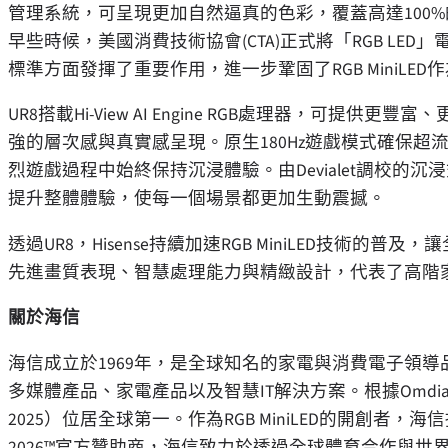
管理系統，可呈現更加自然逼真的色彩，覆蓋高達100%的
早些時候，美國消費技術協會(CTA)正式將「RGB L
標準方面發揮了重要作用，進一步鞏固了RGB MiniL
UR8搭載Hi-View AI Engine RGB處理器，可
強的層次感與真實感呈現。原生180Hz遊戲模式確保
烈遊戲過程中始終保持沉浸體驗。由Devialet調校的沉
提升整體體驗，使每一個場景都更加生動震撼。
透過UR8，Hisense持續加速RGB MiniLED技術
先進畫質表現、智慧處理能力與精緻設計，代表了高階
關於海信
海信成立於1969年，是全球知名的家電與消費電子領導
多媒體產品、家電產品以及智慧IT解決方案。根據Omdia
2025）位居全球第一。作為RGB MiniLED的開創者，海信持續引
2026™官方贊助商，海信致力於透過全球體育合作與世