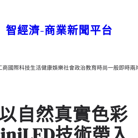
智經濟-商業新聞平台
工商
國際
科技
生活
健康
娛樂
社會
政治
教育
時尚
一般
即時
兩
，以自然真實色彩
iniLED技術帶入