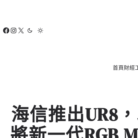
跳
至
主
Facebook
Instagram
X
要
內
容
首頁
財經
海信推出UR8
將新一代RGB M