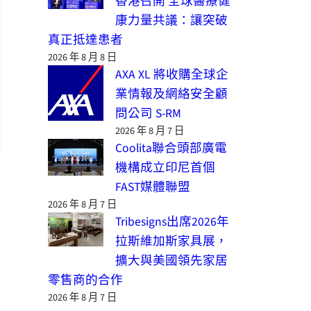
香港召開 全球醫療健
康力量共議：讓突破
真正抵達患者
2026 年 8 月 8 日
AXA XL 將收購全球企
業情報及網絡安全顧
問公司 S-RM
2026 年 8 月 7 日
Coolita聯合頭部廣電
機構成立印尼首個
FAST媒體聯盟
2026 年 8 月 7 日
Tribesigns出席2026年
拉斯維加斯家具展，
擴大與美國領先家居
零售商的合作
2026 年 8 月 7 日