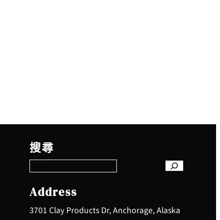
S
e
搜尋
a
r
c
h
Address
3701 Clay Products Dr, Anchorage, Alaska