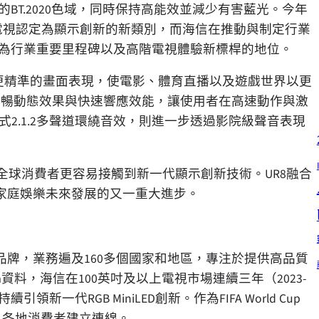
BT.2020色域，同時保持高能效並減少有害藍光。今年
ED」電視認定為顯示創新的新類別，而海信在推動與制定行業
ED作為行業重要里程碑以及高階電視體驗新標桿的地位。
提供更豐富、更精準的畫面表現，使電影、體育直播以及遊戲世界以更
超流暢動態效果與快速響應效能，讓使用者在高速動作與激
浸式2.1.2多聲道環繞音效，則進一步透過影院級聲音表現
的普及，讓全球消費者更容易接觸到新一代顯示創新技術。UR8融合
家庭娛樂未來發展的又一重大進步。
品牌，業務遍及160多個國家和地區，專注於提供高品質
資料，海信在100英吋及以上電視市場連續三年（2023-
領新一代RGB MiniLED創新。作為FIFA World Cup
界各地消費者建立連線。