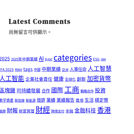
Latest Comments
尚無留言可供顯示。
categories
AI
2025
2025年中期業績
ESG
Bybit
IBM
人工智慧
tags
中期業績
人事任命
IFA 2025
RWA
中國
亞洲
人工智能
加密貨幣
健康
企業社會責任
創新
全球化
工商
國際
區塊鏈
投資
可持續發展
合作
戰略合作
業績
生活
旅遊
業績報告
穩定幣
獎項
數字資產
新加坡
新能源
財經
香港
財報
金融科技
財富管理
金融
融資
跨境支付