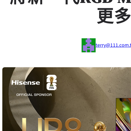
更
terry@111.com.