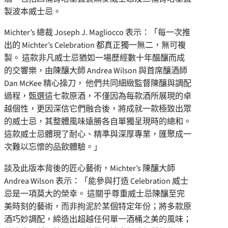
製波本威士忌。
Michter’s 總裁 Joseph J. Magliocco 表示：「每一次推
出的 Michter’s Celebration 都真正獨一無二，無可複
製。 這款非凡威士忌猶如一場歷經數十年醞釀而成
的交響樂，由陳釀大師 Andrea Wilson 與首席釀酒師
Dan McKee 精心操刀， 他們共同細緻監督陳釀與調配
過程，甄選這七款原酒，不僅因為每款酒所展現的卓
越個性，更因深信它們融合後，將成就一款極致出眾
的威士忌，其整體風味遠勝各自單獨呈現時的總和。
這款威士忌體現了耐心、精準與深厚專業，匯聚成一
次難以忘懷的品飲體驗。」
談及此版本背後的匠心藝術，Michter’s 陳釀大師
Andrea Wilson 表示：「能參與打造 Celebration 威士
忌是一項莫大的榮幸。 這關乎尊重威士忌陳釀至完
美時刻的藝術，而非拘泥於某個特定年份；將多款原
酒巧妙調配，締造出超越任何單一酒桶之美的風味；