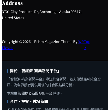
h
Address
3701 Clay Products Dr, Anchorage, Alaska 99517,
United States
Copyright © 2026 – Prism Magazine Theme By
WP
Top
Plover
↑
關於「智經濟-商業新聞平台」
「智經濟-商業新聞平台」專注綜合新聞，致力傳遞最新綜合資
訊，為各界讀者提供可信的綜合觀點與分析。
本站由
智聞捷發新聞發佈平台
營運。
合作・提案・試發新聞