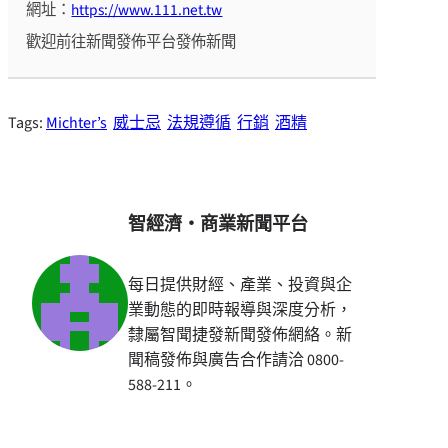
網址：
https://www.111.net.tw
歡迎前往新聞發佈平台發佈新聞
Tags:
Michter’s
威士忌
法規遵循
行銷
酒精
智經濟・商業新聞平台
每日提供財經、產業、投資與企
業動態的即時報導與深度分析，
隸屬智聞捷發新聞發佈網絡。新
聞稿發佈與廣告合作請洽 0800-
588-211。