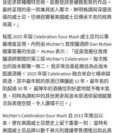
並追求那種獨特至極、能散發詩意優雅氣質的作品。
最終呈現的是一款兼具迷人層次、鮮明格調與深邃底
蘊的威士忌，彷彿迴響著美國威士忌傳承不息的經典
底蘊。」
每瓶 2025 年版 Celebration Sour Mash 威士忌均以專
屬禮盒呈現，內附由 Michter’s 首席釀酒師 Dan McKee
親筆簽署的信函。 McKee 表示：「這是我擔任首席
釀酒師期間的第三版 Michter’s Celebration，每次推
出的版本都獨一無二。 我非常自豪能親自為此版本
甄選酒桶。 2025 年版 Celebration 融合來自七桶卓越
原酒，其中最年輕的原酒已陳釀逾 12 年，最年長的
則超過 30 年。 最陳年的酒桶恰到好處地賦予橡木氣
息，同時為調和中的其他黑麥與波本原酒保留細膩層
次與表現空間，令人讚嘆不已。」
Michter’s Celebration Sour Mash 自 2013 年推出以
來，便在美國威士忌歷史上留下重要一刻： 當時有
美國威士忌品牌以數千美元的建議零售價推出如此高