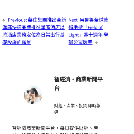
←
Previous:
華住集團推出全新
Next:
烏魯魯全球藝
漢庭快捷品牌推進漢庭酒店以
術地標「Field of
將酒店業務定位為日常出行基
Light」迎十週年 舉
礎設施的願景
辦公眾慶典
→
智經濟・商業新聞平
台
財經 × 產業 × 投資 即時報
導
智經濟商業新聞平台，每日提供財經、產