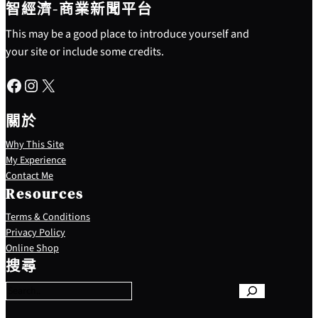
智經濟-商業新聞平台
This may be a good place to introduce yourself and
your site or include some credits.
Facebook
Instagram
X
關於
Why This Site
My Experience
Contact Me
Resources
Terms & Conditions
Privacy Policy
S
Online Shop
e
搜尋
a
r
c