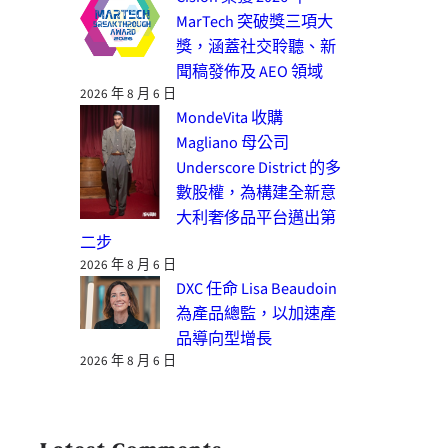
MarTech 突破獎三項大
獎，涵蓋社交聆聽、新
聞稿發佈及 AEO 領域
2026 年 8 月 6 日
MondeVita 收購
Magliano 母公司
Underscore District 的多
數股權，為構建全新意
大利奢侈品平台邁出第
二步
2026 年 8 月 6 日
DXC 任命 Lisa Beaudoin
為產品總監，以加速產
品導向型增長
2026 年 8 月 6 日