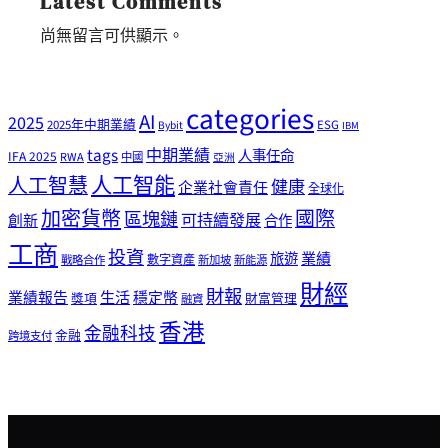
Latest Comments
尚無留言可供顯示。
categories
AI
2025
2025年中期業績
ESG
Bybit
IBM
tags
中期業績
人事任命
IFA 2025
RWA
中國
亞洲
人工智能
人工智慧
健康
企業社會責任
全球化
加密貨幣
國際
區塊鏈
可持續發展
創新
合作
工商
投資
業績
旅遊
戰略合作
數字資產
新加坡
新能源
財經
財報
生活
業績報告
穩定幣
獎項
財富管理
融資
香港
金融科技
金融
跨境支付