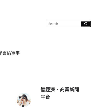
S
e
a
r
c
h
岸
言論
軍事
智經濟・商業新聞
平台