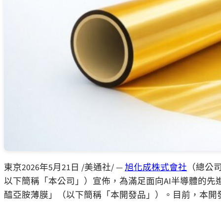
東京
2026年5月21日
/美通社/ —
旭化成株式會社
（總公
以下簡稱
「
本公司
」
）宣佈，為滿足面向AI半導體的
醯亞胺薄膜
」
（以下簡稱
「
本開發品
」
）。目前，本開