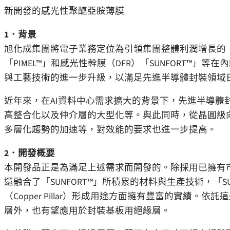
新開發的感光性聚醯亞胺薄膜
1
．背景
旭化成集團將電子業務定位為引領集團整體利潤增長的
「
PIMEL™
」
和感光性幹膜（DFR）
「
SUNFORT™
」
等在內
與工藝技術的進一步升級，以滿足先進半導體封裝領域
近年來，在AI資料中心需求擴大的背景下，先進半導體
高整合化以及仲介層的大型化等。與此同時，從晶圓級
多層化趨勢的加速等，對效能的要求也進一步提高。
2
．開發概要
本開發品正是為滿足上述需求而開發的。除採用已擁有
還融合了
「
SUNFORT™
」
所積累的材料與生產技術，
「
S
（Copper Pillar）形成用途方面擁有豐富的實績
層外，也有望應用於封裝基板用絕緣層。