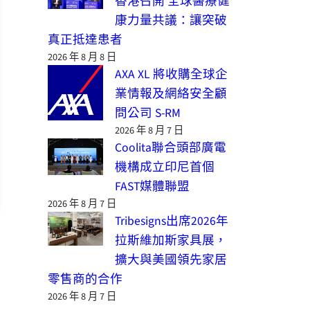
香港召開 全球醫療健
康力量共議：讓突破
真正抵達患者
2026 年 8 月 8 日
AXA XL 將收購全球企
業情報及網絡安全顧
問公司 S-RM
2026 年 8 月 7 日
Coolita聯合頭部廣電
機構成立印尼首個
FAST媒體聯盟
2026 年 8 月 7 日
Tribesigns出席2026年
拉斯維加斯家具展，
擴大與美國領先家居
零售商的合作
2026 年 8 月 7 日