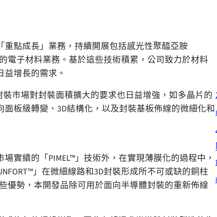
「
重點成長
」
業務，持續開展包括感光性聚醯亞胺
的電子材料業務。基於這些技術積累，公司致力於材料
日益增長的需求。
封裝市場對封裝面積擴大的要求也日益增強，如多晶片的
向面板級轉變、3D結構化，以及封裝基板佈線的微細化和
市場實績的
「
PIMEL™
」
技術外，在實現薄膜化的過程中，
UNFORT™
」
在微細線路和3D封裝形成所不可或缺的銅柱
。依託這些優勢，本開發品除可用於面向半導體封裝的重新佈線