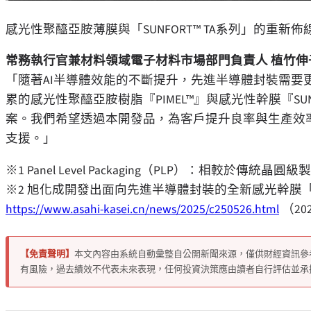
感光性聚醯亞胺薄膜與「SUNFORT™ TA系列」的重新
常務執行官兼材料領域電子材料市場部門負責人 植竹伸
「
隨著AI半導體效能的不斷提升，先進半導體封裝需要
累的感光性聚醯亞胺樹脂
『
PIMEL™
』
與感光性幹膜
『
SU
案。我們希望透過本開發品，為客戶提升良率與生產效
支援。
」
※1 Panel Level Packaging（PLP）：相較
※2 旭化成開發出面向先進半導體封裝的全新感光幹膜
https://www.asahi-kasei.cn/news/2025/c250526.html
（20
【免責聲明】
本文內容由系統自動彙整自公開新聞來源，僅供財經資訊參
有風險，過去績效不代表未來表現，任何投資決策應由讀者自行評估並承