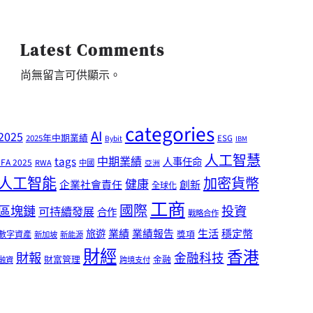
Latest Comments
尚無留言可供顯示。
categories
AI
2025
2025年中期業績
ESG
Bybit
IBM
人工智慧
tags
中期業績
人事任命
IFA 2025
RWA
中國
亞洲
人工智能
加密貨幣
健康
企業社會責任
創新
全球化
工商
國際
區塊鏈
投資
可持續發展
合作
戰略合作
業績
生活
旅遊
業績報告
穩定幣
獎項
數字資產
新加坡
新能源
財經
香港
財報
金融科技
財富管理
金融
融資
跨境支付