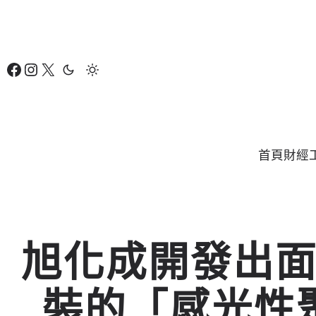
跳
至
主
Facebook
Instagram
X
要
內
容
首頁
財經
旭化成開發出
裝的「感光性