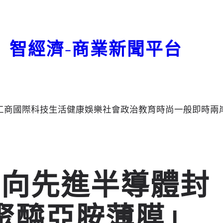
智經濟-商業新聞平台
工商
國際
科技
生活
健康
娛樂
社會
政治
教育
時尚
一般
即時
兩
面向先進半導體封
聚醯亞胺薄膜」