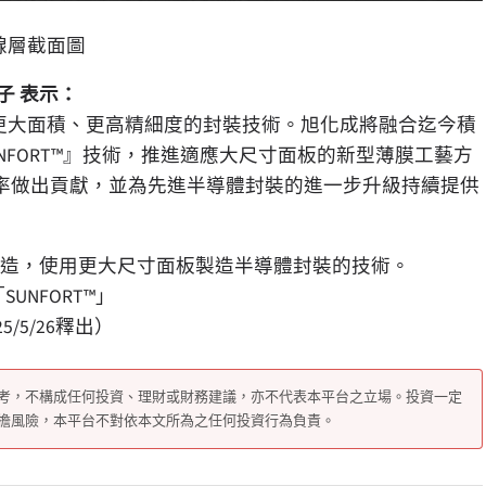
佈線層截面圖
子 表示：
更大面積、更高精細度的封裝技術。旭化成將融合迄今積
NFORT™
』
技術，推進適應大尺寸面板的新型薄膜工藝方
率做出貢獻，並為先進半導體封裝的進一步升級持續提供
於傳統晶圓級製造，使用更大尺寸面板製造半導體封裝的技術。
「
SUNFORT™
」
25/5/26釋出）
考，不構成任何投資、理財或財務建議，亦不代表本平台之立場。投資一定
擔風險，本平台不對依本文所為之任何投資行為負責。