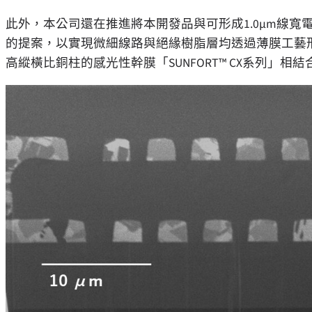
此外，本公司還在推進將本開發品與可形成1.0μm線寬
的提案，以實現微細線路與絕緣樹脂層均透過薄膜工藝
高縱橫比銅柱的感光性幹膜
「
SUNFORT™ CX系列
」
相結