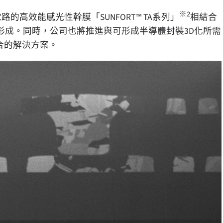
※2
電路的高效能感光性幹膜
「
SUNFORT™ TA系列
」
相結合
形成。同時，公司也將推進與可形成半導體封裝3D化所需
合的解決方案。