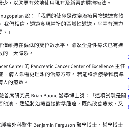
最少，以助更有效地使用現有及新興的腫瘤療法。
Krishna” Venugopalan 說：「我們的使命是改變治療藥物送達實體
。 我們相信，透過實現精準的區域性遞送，平臺有潛力
礎。」
率僅維持在偏低的雙位數水平。 雖然全身性療法已有進
效的一大障礙。
ancer Center 的 Pancreatic Cancer Center of Excellence 主任
手的癌症，病人急需更理想的治療方案。 若能將治療藥物精準
病人的療效。
cine 試驗首席研究員 Brian Boone 醫學博士說：「這項試驗是關
西他濱。 透過將治療直接對準腫瘤，既能改善療效，又
」
床助理教授兼腫瘤外科醫生 Benjamin Ferguson 醫學博士、哲學博士