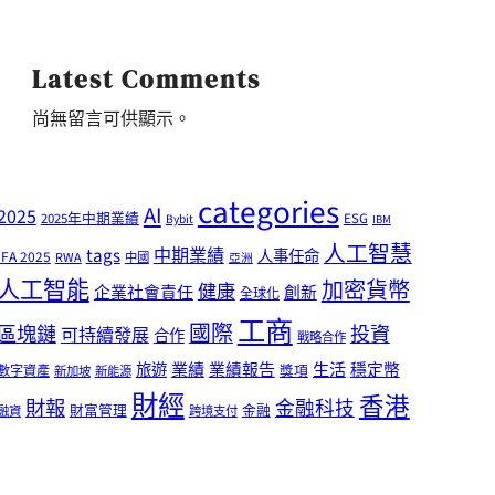
Latest Comments
尚無留言可供顯示。
categories
AI
2025
2025年中期業績
ESG
Bybit
IBM
人工智慧
tags
中期業績
人事任命
IFA 2025
RWA
中國
亞洲
人工智能
加密貨幣
健康
企業社會責任
創新
全球化
工商
國際
區塊鏈
投資
可持續發展
合作
戰略合作
業績
生活
旅遊
業績報告
穩定幣
獎項
數字資產
新加坡
新能源
財經
香港
財報
金融科技
財富管理
金融
融資
跨境支付