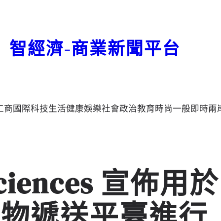
智經濟-商業新聞平台
工商
國際
科技
生活
健康
娛樂
社會
政治
教育
時尚
一般
即時
兩
osciences 宣佈用於
藥物遞送平臺進行