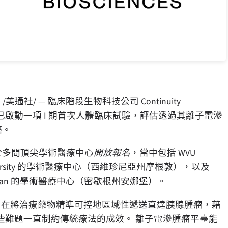
日
/美通社/ — 臨床階段生物科技公司 Continuity
今天宣佈已啟動一項 I 期首次人體臨床試驗，評估透過其離子電滲
癌。
3) 上，現於多間頂尖學術醫療中心
開放報名
，當中包括 WVU
Virginia University 的學術醫療中心（西維珍尼亞州摩根敦），以及
ty of Michigan 的學術醫療中心（密歇根州安娜堡）。
滲腫瘤平臺，旨在將治療藥物精準可控地區域性遞送直達胰腺腫瘤，藉
些難題一直制約傳統療法的成效。 離子電滲腫瘤平臺能