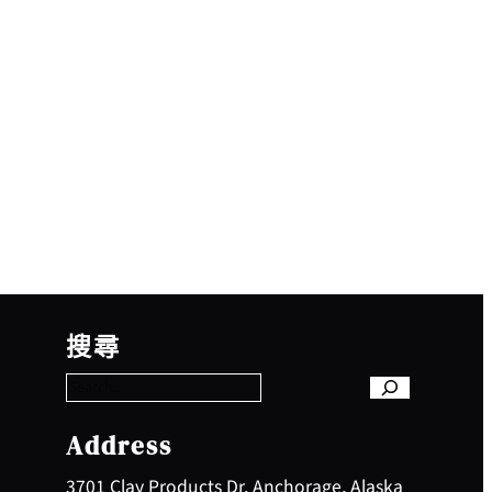
S
e
搜尋
a
r
c
h
Address
3701 Clay Products Dr, Anchorage, Alaska