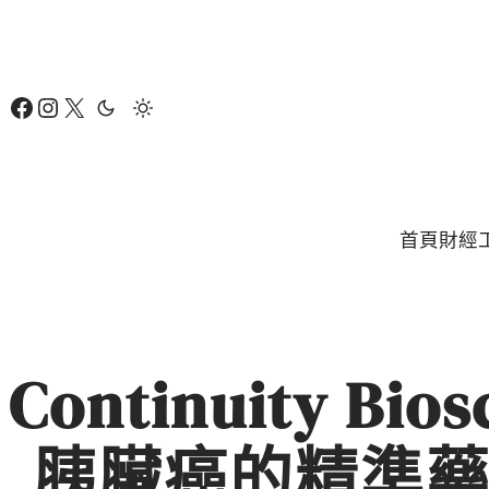
跳
至
主
Facebook
Instagram
X
要
內
容
首頁
財經
Continuity Bi
胰臟癌的精準