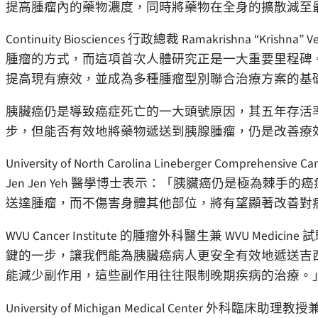
提高腫瘤內的藥物濃度，同時將藥物在全身的擴散減至
Continuity Biosciences 行政總裁 Ramakrishna “
腫瘤的方式，而這項首次人體研究正是一大重要里程碑
提高現有療效，並成為多種腫瘤型別聯合治療方案的基
胰臟癌仍是導致癌症死亡的一大頭號原因，其五年存活
步，但能否有效地將藥物遞送到胰腺腫瘤，仍是改善療
University of North Carolina Lineberger Comprehensive C
Jen Jen Yeh 醫學博士表示：「胰臟癌仍是極為棘
送達腫瘤，而不傷害身體其他部位，將有望顯著改善對
WVU Cancer Institute 的腫瘤外科醫生兼 WVU Medi
鍵的一步，讓我們能為胰臟癌病人更安全有效地遞送吉
能減少副作用，這些副作用往往限制晚期疾病的治療。
University of Michigan Medical Center 外科臨