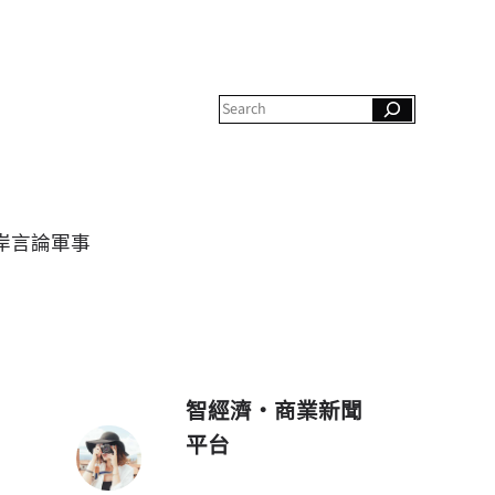
S
e
a
r
c
h
岸
言論
軍事
智經濟・商業新聞
平台