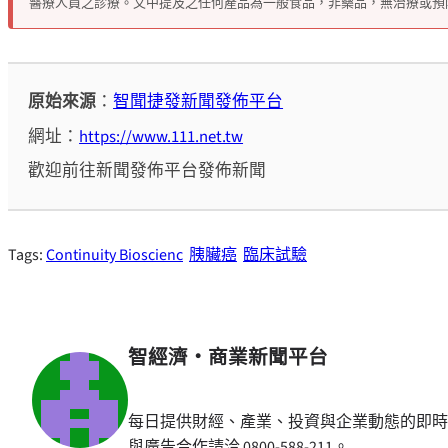
醫療人員之診療。文中提及之任何產品為一般食品，非藥品，無治療或預
原始來源
：
智聞捷發新聞發佈平台
網址：
https://www.111.net.tw
歡迎前往新聞發佈平台發佈新聞
Tags:
Continuity Bioscienc
胰臟癌
臨床試驗
智經濟・商業新聞平台
每日提供財經、產業、投資與企業動態的即時
與廣告合作請洽 0800-588-211。