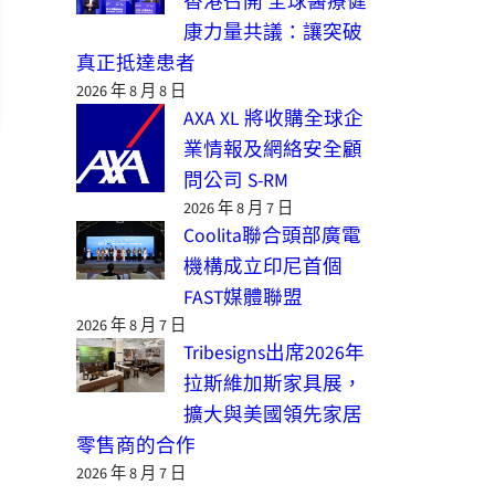
香港召開 全球醫療健
康力量共議：讓突破
真正抵達患者
2026 年 8 月 8 日
AXA XL 將收購全球企
業情報及網絡安全顧
問公司 S-RM
2026 年 8 月 7 日
Coolita聯合頭部廣電
機構成立印尼首個
FAST媒體聯盟
2026 年 8 月 7 日
Tribesigns出席2026年
拉斯維加斯家具展，
擴大與美國領先家居
零售商的合作
2026 年 8 月 7 日