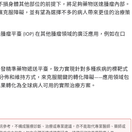
不損身體其他部位的前提下，將足夠藥物送達腫瘤內部。
濱克服障礙，並有望為選擇不多的病人帶來更佳的治療策
其離子電滲腫瘤平臺 (IOP) 在其他腫瘤領域的廣泛應用，例如在口
技公司，正在開發精準藥物遞送平臺，致力實現針對多種疾病的標靶式
分佈和維持方式，來克服關鍵的轉化障礙——應用領域包
成果轉化為全球病人可用的實際治療方案。
訊參考，不構成醫療診斷、治療或專業建議，亦不能取代專業醫師、藥師或