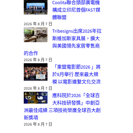
Coolita聯合頭部廣電機
構成立印尼首個FAST媒
體聯盟
2026 年 8 月 7 日
Tribesigns出席2026年拉
斯維加斯家具展，擴大
與美國領先家居零售商
的合作
2026 年 8 月 7 日
「東盟電影節2026 」將
於8月舉行 歷來最大規
模 以電影連繫文化交流
2026 年 8 月 7 日
應科院於2026「全球百
大科技研發獎」中創亞
洲最佳成績 三項技術榮膺全球百大創
新獎項
2026 年 8 月 7 日