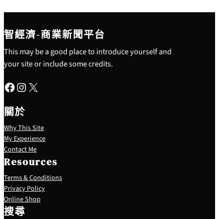
智經濟-商業新聞平台
This may be a good place to introduce yourself and
your site or include some credits.
Facebook
Instagram
X
關於
Why This Site
My Experience
Contact Me
Resources
Terms & Conditions
Privacy Policy
S
Online Shop
e
搜尋
a