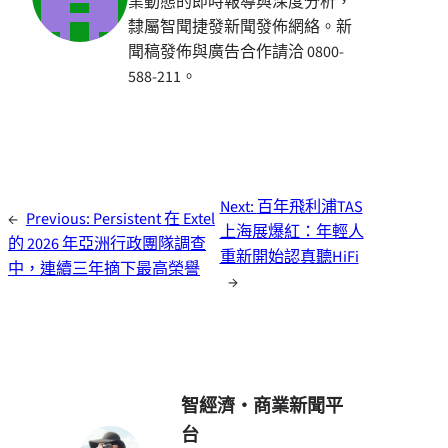
業動態的即時報導與深度分析，
隸屬智聞捷發新聞發佈網絡。新
聞稿發佈與廣告合作請洽 0800-
588-211。
Next:
百年飛利浦TAS
←
Previous:
Persistent 在 Extel
上海展爆紅：年輕人
的 2026 年亞洲行政團隊調查
重新開始認真聽HiFi
中，連續三年摘下最高榮譽
→
智經濟・商業新聞平
台