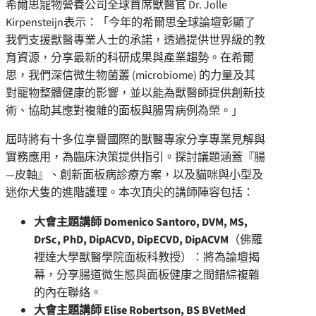
希爾思寵物營養公司全球首席獸醫官 Dr. Jolle
Kirpensteijn表示：「今年的希爾思全球論壇彰顯了
我們支援獸醫專業人士的承諾，透過提供世界級的教
育資源，分享最新的科研成果與產業趨勢。在希爾
思，我們深信微生物菌叢 (microbiome) 的力量及其
對寵物整體健康的影響，並以能為獸醫師提供創新技
術、協助其應對複雜的面板與腸胃病例為榮。」
屆時將有十多位享譽國際的獸醫專家分享專業見解與
實務應用，為臨床決策提供指引。探討議題涵蓋『腸
—皮軸』、創新面板病診療方案，以及貓咪與小型及
迷你犬隻的進階護理。本次頂尖的講師陣容包括：
大會主題講師
Domenico Santoro, DVM, MS,
DrSc, PhD, DipACVD, DipECVD, DipACVM
（佛羅
裡達大學獸醫學院面板科教授）：將為論壇揭
幕，分享腸道微生態與面板健康之間錯綜複雜
的內在聯絡。
大會主題講師
Elise Robertson, BS BVetMed