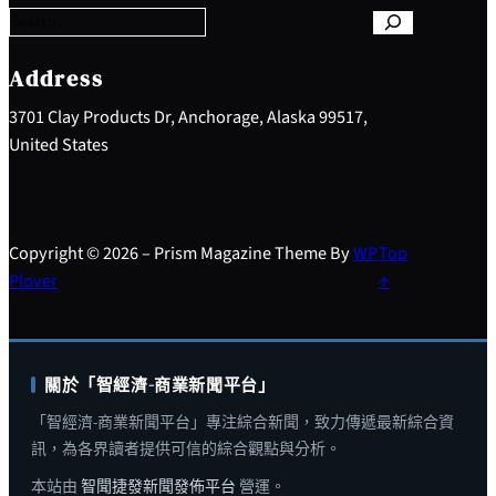
r
c
h
Address
3701 Clay Products Dr, Anchorage, Alaska 99517,
United States
Copyright © 2026 – Prism Magazine Theme By
WP
Top
Plover
↑
關於「智經濟-商業新聞平台」
「智經濟-商業新聞平台」專注綜合新聞，致力傳遞最新綜合資
訊，為各界讀者提供可信的綜合觀點與分析。
本站由
智聞捷發新聞發佈平台
營運。