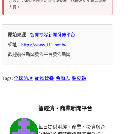
之效能；如有身體不適或健康疑慮，請儘速諮詢專業醫療
人員。
原始來源
：
智聞捷發新聞發佈平台
網址：
https://www.111.net.tw
歡迎前往新聞發佈平台發佈新聞
Tags:
全球論壇
寵物營養
希爾思
腸皮軸
智經濟・商業新聞平台
每日提供財經、產業、投資與企