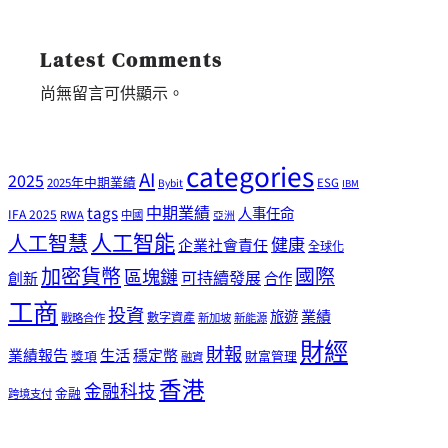
Latest Comments
尚無留言可供顯示。
categories
AI
2025
2025年中期業績
ESG
Bybit
IBM
tags
中期業績
人事任命
IFA 2025
RWA
中國
亞洲
人工智能
人工智慧
健康
企業社會責任
全球化
加密貨幣
國際
區塊鏈
可持續發展
創新
合作
工商
投資
業績
旅遊
戰略合作
數字資產
新加坡
新能源
財經
財報
生活
業績報告
穩定幣
獎項
財富管理
融資
香港
金融科技
金融
跨境支付