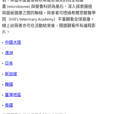
名。本屆年度盛會將以希爾思領先的微生物菌
叢 (microbiome) 與營養科研為基石，深入探索腸道
與面板健康之間的聯絡。與會者可透過希爾思獸醫學
院（Hill’s Veterinary Academy）平臺觀看全球直播。
線上註冊者亦可在活動結束後，隨選觀看所有議程影
片。
•
中國大陸
•
澳洲
•
日本
•
新加坡
•
韓國
•
臺灣地區
•
泰國