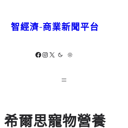
跳
至
主
智經濟-商業新聞平台
要
內
容
Facebook
Instagram
X
希爾思寵物營養