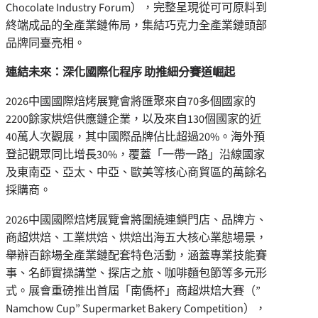
Chocolate Industry Forum），完整呈現從可可原料到
終端成品的全產業鏈佈局，集結巧克力全產業鏈頭部
品牌同臺亮相。
連結未來：深化國際化程序 助推細分賽道崛起
2026中國國際焙烤展覽會將匯聚來自70多個國家的
2200餘家烘焙供應鏈企業，以及來自130個國家的近
40萬人次觀展，其中國際品牌佔比超過20%。海外預
登記觀眾同比增長30%，覆蓋「一帶一路」沿線國家
及東南亞、亞太、中亞、歐美等核心商貿區的萬餘名
採購商。
2026中國國際焙烤展覽會將圍繞連鎖門店、品牌方、
商超烘焙、工業烘焙、烘焙出海五大核心業態場景，
舉辦百餘場全產業鏈配套特色活動，涵蓋專業技能賽
事、名師實操講堂、探店之旅、咖啡麵包節等多元形
式。展會重磅推出首屆「南僑杯」商超烘焙大賽（”
Namchow Cup” Supermarket Bakery Competition），