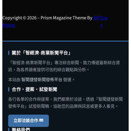
Copyright © 2026 – Prism Magazine Theme By
WP
Top
Plover
↑
關於「智經濟-商業新聞平台」
「智經濟-商業新聞平台」專注綜合新聞，致力傳遞最新綜合資
訊，為各界讀者提供可信的綜合觀點與分析。
本站由
智聞捷發新聞發佈平台
營運。
合作・提案・試發新聞
各行各業的合作與提案，我們都樂於洽談。透過「智聞捷發新聞
發佈平台」試發新聞稿，協助您的品牌與訊息被更多人看見。
立即洽談合作
聯絡我們