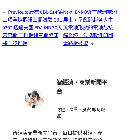
←
Previous:
康霈 CBL-514 第
Next:
ENNOVI 在歐洲電池
二項全球樞紐三期試驗 CBL-
展上，呈獻跨越各大主
0302 透過美國 FDA IND 30天
流電池形態的電池芯接
審查期 二項樞紐三期臨床
觸系統，包括軟性印刷
將同步推進
電路板技術
→
智經濟・商業新聞平
台
財經 × 產業 × 投資 即時報
導
智經濟商業新聞平台，每日提供財經、產