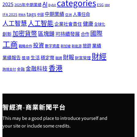
categories
AI
2025
2025年中期業績
ESG
Bybit
IBM
tags
中期業績
人事任命
IFA 2025
RWA
中國
亞洲
人工智能
人工智慧
健康
企業社會責任
全球化
加密貨幣
國際
區塊鏈
可持續發展
創新
合作
工商
投資
業績
旅遊
戰略合作
數字資產
新加坡
新能源
財經
財報
生活
業績報告
穩定幣
獎項
財富管理
融資
香港
金融科技
金融
跨境支付
智經濟-商業新聞平台
This may be a good place to introduce yourself and
your site or include some credits.