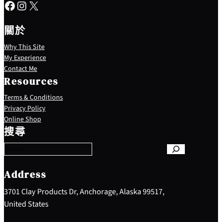
Facebook
Instagram
X
關於
Why This Site
My Experience
Contact Me
Resources
Terms & Conditions
Privacy Policy
S
Online Shop
e
搜尋
a
r
c
h
Address
3701 Clay Products Dr, Anchorage, Alaska 99517,
United States