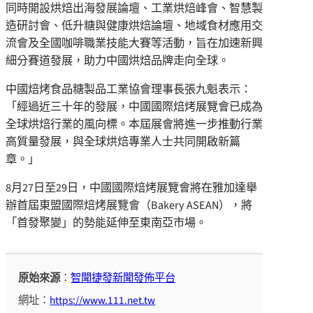
同時開設烘焙出海發展論壇、工業烘焙峰會、智慧製
造研討會、低升糖與健康烘焙論壇、地域食材應用交
流會及全國咖啡職業技能大賽等活動，旨在加速新興
細分賽道發展，助力中國烘焙品牌走向全球。
中國焙烤食品糖製品工業協會理事長張九魁表示：
「經過近三十年的發展，中國國際焙烤展覽會已成為
全球烘焙行業的風向標。本屆展會將進一步推動行業
高質量發展，與全球烘焙專業人士共同開啟新篇
章。」
8月27日至29日，中國國際焙烤展覽會將在雅加達舉
辦首屆東盟國際焙烤展覽會（Bakery ASEAN），將
「首發聚變」的勢能延伸至東南亞市場。
原始來源
：
智聞捷發新聞發佈平台
網址：
https://www.111.net.tw