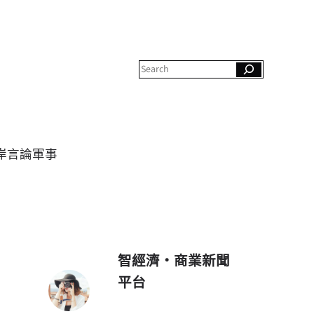
S
e
a
r
c
h
岸
言論
軍事
智經濟・商業新聞
平台