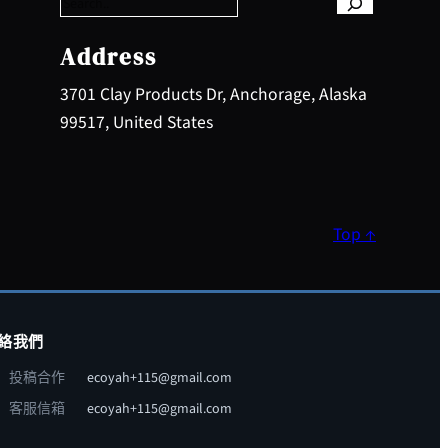
r
c
h
Address
3701 Clay Products Dr, Anchorage, Alaska
99517, United States
Top ↑
絡我們
投稿合作
ecoyah+115@gmail.com
客服信箱
ecoyah+115@gmail.com