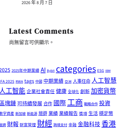
2026 年 8 月 7 日
Latest Comments
尚無留言可供顯示。
categories
AI
2025
2025年中期業績
ESG
Bybit
IBM
人工智慧
tags
中期業績
人事任命
IFA 2025
RWA
中國
亞洲
人工智能
加密貨幣
健康
企業社會責任
創新
全球化
工商
國際
區塊鏈
投資
可持續發展
合作
戰略合作
業績
生活
旅遊
業績報告
穩定幣
獎項
數字資產
新加坡
新能源
財經
香港
財報
金融科技
財富管理
金融
融資
跨境支付