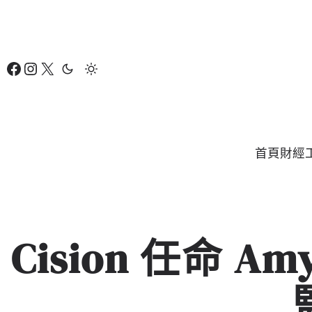
跳
至
主
Facebook
Instagram
X
要
內
容
首頁
財經
Cision 任命 A