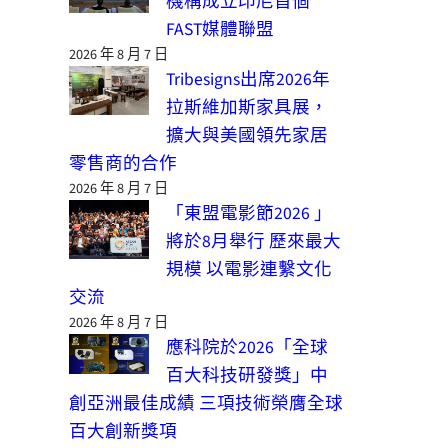
機構成立印尼首個
FAST媒體聯盟
2026 年 8 月 7 日
Tribesigns出席2026年
拉斯維加斯家具展，
擴大與美國領先家居
零售商的合作
2026 年 8 月 7 日
「東盟電影節2026 」
將於8月舉行 歷來最大
規模 以電影連繫文化
交流
2026 年 8 月 7 日
應科院於2026「全球
百大科技研發獎」中
創亞洲最佳成績 三項技術榮膺全球
百大創新獎項