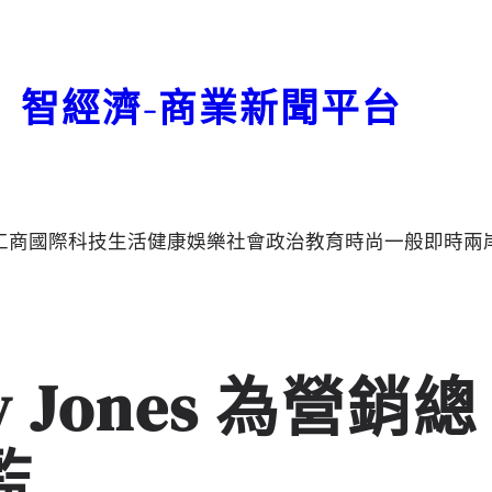
智經濟-商業新聞平台
工商
國際
科技
生活
健康
娛樂
社會
政治
教育
時尚
一般
即時
兩
my Jones 為營銷總
監