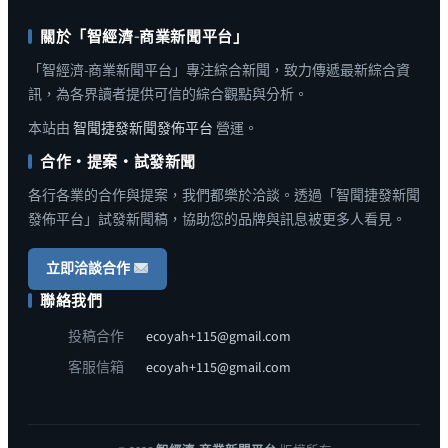
關於「智經濟-商業新聞平台」
「智經濟-商業新聞平台」專注綜合新聞，致力傳遞最新綜合資
訊，為各界讀者提供可信的綜合觀點與分析。
本站由
智聞捷發新聞發佈平台
營運。
合作・提案・試發新聞
各行各業的合作與提案，我們都樂於洽談。透過「智聞捷發新聞
發佈平台」試發新聞稿，協助您的品牌與訊息被更多人看見。
立即洽談合作
聯絡我們
投稿合作
ecoyah+115@gmail.com
客服信箱
ecoyah+115@gmail.com