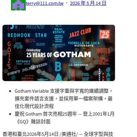
·
terry@111.com.tw
2026 年 5 月 14 日
Gotham Variable 支援字重與字寬的連續調整，
擴充套件語言支援，並採用單一檔案架構，最
佳化現代設計流程
慶祝 Gotham 首次亮相25週年 — 登上2001年1月
《GQ》雜誌封面
香港和臺北
2026年5月14日
/美通社/ — 全球字型與技