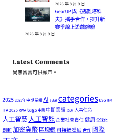
2026 年 8 月 9 日
GearUP 與《逃離塔科
夫》攜手合作，提升新
賽季線上遊戲體驗
2026 年 8 月 9 日
Latest Comments
尚無留言可供顯示。
categories
AI
2025
2025年中期業績
ESG
Bybit
IBM
tags
中期業績
人事任命
IFA 2025
RWA
中國
亞洲
人工智能
人工智慧
健康
企業社會責任
全球化
加密貨幣
國際
區塊鏈
可持續發展
創新
合作