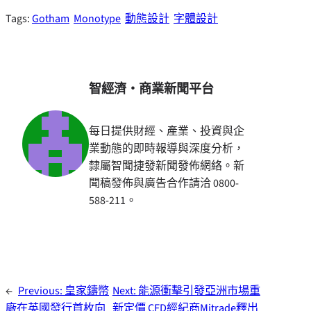
Tags:
Gotham
Monotype
動態設計
字體設計
智經濟・商業新聞平台
每日提供財經、產業、投資與企
業動態的即時報導與深度分析，
隸屬智聞捷發新聞發佈網絡。新
聞稿發佈與廣告合作請洽 0800-
588-211。
←
Previous:
皇家鑄幣
Next:
能源衝擊引發亞洲市場重
廠在英國發行首枚向
新定價 CFD經紀商Mitrade釋出