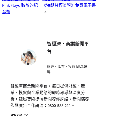
Pink Floyd 致敬的紀
《特朗普經濟學》免費電子書
念幣
→
智經濟・商業新聞平
台
財經 × 產業 × 投資 即時報
導
智經濟商業新聞平台，每日提供財經、產
業、投資與企業動態的即時報導與深度分
析，隸屬智聞捷發新聞發佈網絡。新聞稿發
佈與廣告合作請洽：0800-588-211。
Facebook
Instagram
X