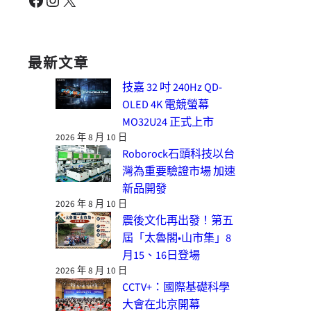
最新文章
技嘉 32 吋 240Hz QD-
OLED 4K 電競螢幕
MO32U24 正式上市
2026 年 8 月 10 日
Roborock石頭科技以台
灣為重要驗證市場 加速
新品開發
2026 年 8 月 10 日
震後文化再出發！第五
屆「太魯閣•山市集」8
月15、16日登場
2026 年 8 月 10 日
CCTV+：國際基礎科學
大會在北京開幕