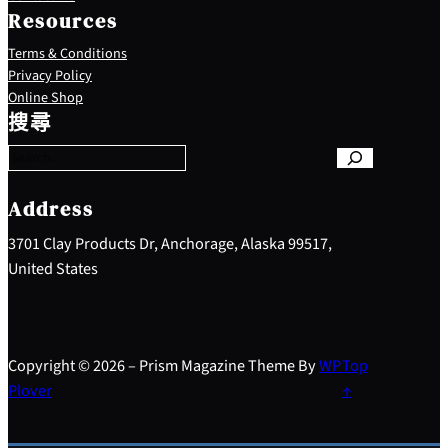
Resources
Terms & Conditions
Privacy Policy
S
Online Shop
e
搜尋
a
r
c
h
Address
3701 Clay Products Dr, Anchorage, Alaska 99517,
United States
Copyright © 2026 – Prism Magazine Theme By
WP
Top
Plover
↑