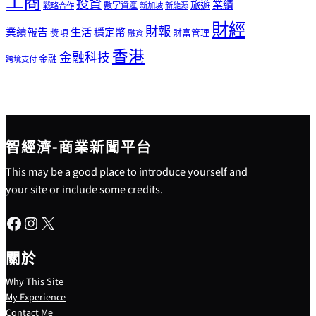
工商
投資
業績
旅遊
戰略合作
數字資產
新加坡
新能源
財經
財報
生活
業績報告
穩定幣
獎項
財富管理
融資
香港
金融科技
金融
跨境支付
智經濟-商業新聞平台
This may be a good place to introduce yourself and
your site or include some credits.
Facebook
Instagram
X
關於
Why This Site
My Experience
Contact Me