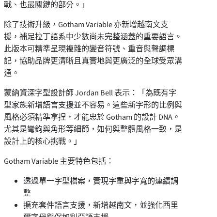
戰、也最關鍵的部分。」
除了技術升級，Gotham Variable 亦新增越南文支
援，補足拉丁語系中少數尚未完整涵蓋的重要語言。
此版本可精準呈現複雜的變音符號、重音與聲調標
記，協助品牌更清晰且真實地與更廣泛的全球受眾溝
通。
蒙納資深字型設計師 Jordan Bell 表示：「為既有字
型家族新增語言支援並不容易。這些新字形的比例與
風格必須精準拿捏，才能忠於 Gotham 的設計 DNA。
尤其是彎鉤與角形等細節，如何與整體風格一致，是
設計上的核心挑戰。」
Gotham Variable 主要特色包括：
透過單一字型檔案，實現字重與字寬的連續調
整
擴充套件語言支援，新增越南文，並強化西里