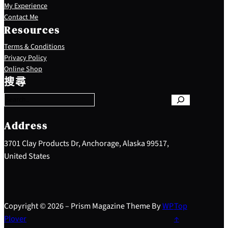
My Experience
Contact Me
Resources
Terms & Conditions
Privacy Policy
S
Online Shop
e
搜尋
a
r
c
h
Address
3701 Clay Products Dr, Anchorage, Alaska 99517,
United States
Copyright © 2026 – Prism Magazine Theme By
WP
Top
Plover
↑