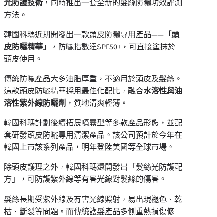
光防護技術
，同時推出一套全新的髮絲防曬功效評測
方法。
韓國科瑪近期開發出一款頭皮防曬專用產品——
「
頭
皮防曬精華
」
，防曬指數達SPF50+，可直接塗抹於
頭皮使用。
傳統防曬產品大多油脂厚重，不適用於頭皮及髮絲。
這款頭皮防曬精華採用最佳化配比，融合
水溶性與油
溶性紫外線防曬劑
，質地清爽輕薄。
韓國科瑪計劃後續拓展噴霧型等多款產品形態，並配
套研發頭皮防曬專用清潔產品。該公司預計於今年在
韓國上市該系列產品，明年登陸美國等全球市場。
除頭皮護理之外，韓國科瑪還開發出「髮絲光防護配
方」，可防護紫外線等有害光線對髮絲的傷害。
髮絲長期受紫外線及有害光線照射，易出現褪色、乾
枯、斷裂等問題。而傳統護髮產品多側重熱損傷修