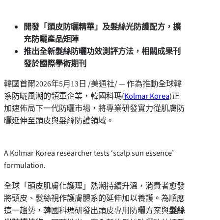
開發「頭皮防曬精華」及髮絲光防護配方，擴
充防曬產品矩陣
推出全新髮絲防曬功效測評方法，相關成果刊
發於國際學術期刊
韓國首爾
2026年5月13日
/美通社/ —
作為推動全球韓
系防曬風潮的領軍企業，韓國科瑪(
Kolmar Korea
)正
加速佈局下一代防曬市場，將專業研發實力從肌膚防
曬延伸至頭皮與髮絲防護領域。
A Kolmar Korea researcher tests ‘scalp sun essence’
formulation.
全球「頭皮肌膚化護理」熱潮持續升溫，消費者愈發
將頭皮、髮絲視作護膚體系的延伸加以養護。為順應
這一趨勢，韓國科瑪研發出頭皮專用防曬方案與
髮絲