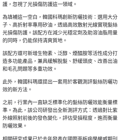
護，忽視了光損傷防護這一領域。
為填補這一空白，韓國科瑪創新防曬技術：選用大分
子、高折射率專用矽油，透過高效散射光線實現髮絲
光損傷防護。該配方在減少光穩定劑及助溶油脂用量
的同時，仍能保持清爽質地。
該配方還可新增生物素、泛醇、煙醯胺等活性成分打
造多功能產品，兼具緩解脫髮、舒緩頭皮、改善出油
和毛孔問題等多重功效。
此外，韓國科瑪還提出一套用於客觀測評髮絲防曬功
效的新方法。
之前，行業內一直缺乏標準化的髮絲防曬效能衡量標
準。為此，該公司研發出全新測評方式：透過對比紫
外線照射前後的發色變化，評估受損程度，進而衡量
防曬效果。
相關研究成果已於去年發表在國際面板病學權威期刊