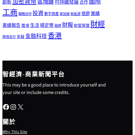
加密貨幣
國際
區塊鏈
可持續發展
創新
合作
工商
投資
業績
旅遊
戰略合作
數字資產
新加坡
新能源
財經
財報
生活
業績報告
穩定幣
獎項
財富管理
融資
香港
金融科技
金融
跨境支付
智經濟-商業新聞平台
This may be a good place to introduce yourself and
your site or include some credits.
Facebook
Instagram
X
關於
Why This Site