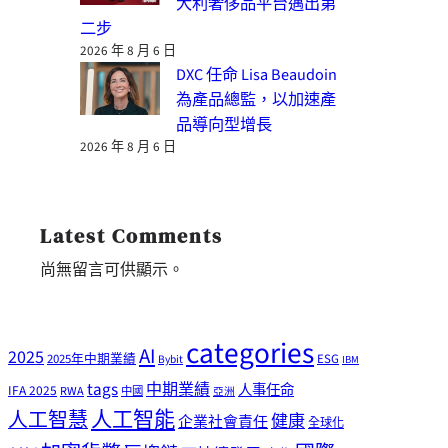
大利奢侈品平台邁出第
二步
2026 年 8 月 6 日
DXC 任命 Lisa Beaudoin
為產品總監，以加速產
品導向型增長
2026 年 8 月 6 日
Latest Comments
尚無留言可供顯示。
categories
AI
2025
2025年中期業績
ESG
Bybit
IBM
tags
中期業績
人事任命
IFA 2025
RWA
中國
亞洲
人工智能
人工智慧
健康
企業社會責任
全球化