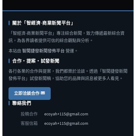
關於「智經濟-商業新聞平台」
「智經濟-商業新聞平台」專注綜合新聞，致力傳遞最新綜合資
訊，為各界讀者提供可信的綜合觀點與分析。
本站由
智聞捷發新聞發佈平台
營運。
合作・提案・試發新聞
各行各業的合作與提案，我們都樂於洽談。透過「智聞捷發新聞
發佈平台」試發新聞稿，協助您的品牌與訊息被更多人看見。
立即洽談合作
聯絡我們
投稿合作
ecoyah+115@gmail.com
客服信箱
ecoyah+115@gmail.com