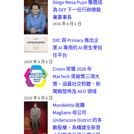
Diego Mesa Puyo 獲選成
為 GEF 下一任行政總裁
兼董事長
2026 年 8 月 6 日
DXC 與 Primary 推出企
業 AI 專用的 AI 原生零信
任平台
2026 年 8 月 6 日
Cision 榮獲 2026 年
MarTech 突破獎三項大
獎，涵蓋社交聆聽、新
聞稿發佈及 AEO 領域
2026 年 8 月 6 日
MondeVita 收購
Magliano 母公司
Underscore District 的多
數股權，為構建全新意