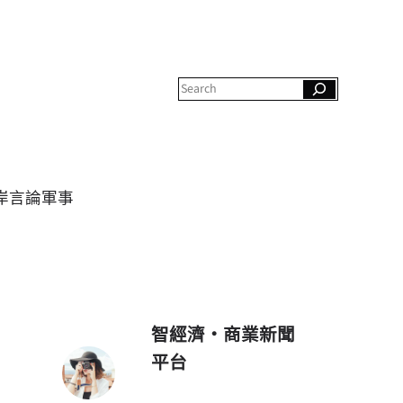
S
e
a
r
c
h
岸
言論
軍事
智經濟・商業新聞
平台