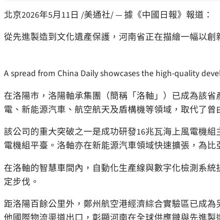
北京
2026年5月11日
/美通社/ — 據《中國日報》報道：
從先進製造到文化遺產保護，河南省正在描繪一幅以創
A spread from China Daily showcases the high-quality devel
在洛陽市，洛陽軸承集團（簡稱「洛軸」）已成為該省
電、新能源汽車、航空航天及盾構機等領域，取代了曾
該公司的重大突破之一是成功研發16兆瓦海上風電機組
電機組平臺。洛軸亦在新能源汽車領域快速擴張，為比
在洛軸的智慧車間內，自動化生產線與數字化檢測系統
定步伐。
距洛陽百餘公里外，鄭州航空港經濟綜合實驗區已成為
他國際物流渠道出口，彰顯河南在全球供應鏈與先進製