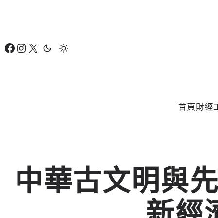
跳
至
主
Facebook
Instagram
X
要
內
容
首頁
財經
中華古文明與
新經