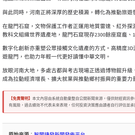
與此同時，河南正將深厚的歷史積澱，轉化為推動旅遊
在龍門石窟，文物保護工作者正運用地質雷達、紅外探
教科文組織世界遺產地，龍門石窟現存2300餘座窟龕、
數字化創新亦重塑公眾接觸文化遺產的方式。高精度3D
遊龍門，也助力年輕一代更好讀懂中華文明。
放眼河南大地，多處古都與考古現場正透過博物館升級
成為拉動經濟增長、擴大就業與推動鄉村振興的重要力
【免責聲明】
本文內容由系統自動彙整自公開新聞來源，僅供財經資訊參
有風險，過去績效不代表未來表現，任何投資決策應由讀者自行評估並承
原始來源
：
智聞捷發新聞發佈平台