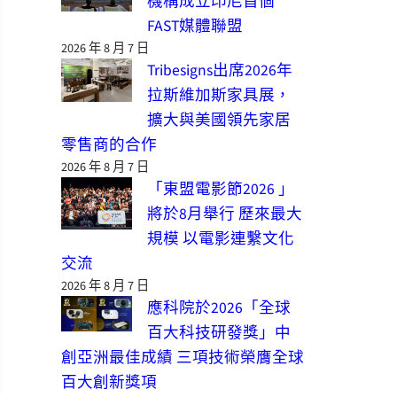
機構成立印尼首個
FAST媒體聯盟
2026 年 8 月 7 日
Tribesigns出席2026年
拉斯維加斯家具展，
擴大與美國領先家居
零售商的合作
2026 年 8 月 7 日
「東盟電影節2026 」
將於8月舉行 歷來最大
規模 以電影連繫文化
交流
2026 年 8 月 7 日
應科院於2026「全球
百大科技研發獎」中
創亞洲最佳成績 三項技術榮膺全球
百大創新獎項