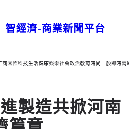
智經濟-商業新聞平台
工商
國際
科技
生活
健康
娛樂
社會
政治
教育
時尚
一般
即時
兩
先進製造共掀河南
濟篇章