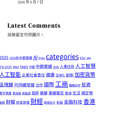
2026 年 8 月 7 日
Latest Comments
尚無留言可供顯示。
categories
AI
2025
2025年中期業績
ESG
Bybit
IBM
人工智慧
tags
中期業績
人事任命
IFA 2025
RWA
中國
亞洲
人工智能
加密貨幣
健康
企業社會責任
創新
全球化
工商
國際
區塊鏈
投資
可持續發展
合作
戰略合作
業績
生活
旅遊
業績報告
穩定幣
獎項
數字資產
新加坡
新能源
財經
香港
財報
金融科技
財富管理
金融
融資
跨境支付