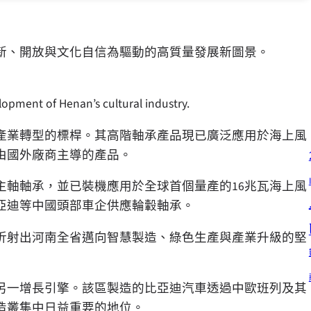
新、開放與文化自信為驅動的高質量發展新圖景。
opment of Henan’s cultural industry.
產業轉型的標桿。其高階軸承產品現已廣泛應用於海上風
由國外廠商主導的產品。
主軸軸承，並已裝機應用於全球首個量產的16兆瓦海上風
亞迪等中國頭部車企供應輪轂軸承。
折射出河南全省邁向智慧製造、綠色生產與產業升級的堅
另一增長引擎。該區製造的比亞迪汽車透過中歐班列及其
造叢集中日益重要的地位。