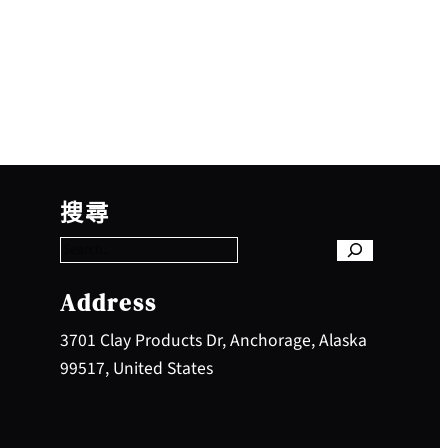
S
e
搜尋
a
r
c
h
Address
3701 Clay Products Dr, Anchorage, Alaska
99517, United States