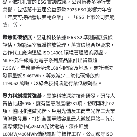
礎。依託扎實的 ESG 實踐成果，公司斬獲多項行業
榮譽，包括第十五屆公益節暨 2025 ESG 影響力年會
「年度可持續發展典範企業」、「ESG 上市公司典範
獎」 等。
聚焦低碳發展
，昱能科技依據 IFRS S2 準則開展氣候
評估，規範溫室氣體排放管理，落實環境合規要求，
合作代工廠均透過 ISO 14001 環境管理體系認證。
MLPE元件級電力電子系列產品累計出貨量超
7.5GW，業務覆蓋全球 168 個國家及地區，累計清潔
發電量近 9.46TWh，等效減少二氧化碳排放約
1199.62 萬噸，以綠色技術賦能行業低碳轉型。
聚力科創提質強基
，昱能科技深耕技術研發，研發人
員佔比超50%，擁有智慧財產權231項、發明專利102
項，協同推進微光儲、戶用光儲及工商業光儲三大業
態聯動發展，打造全國單體容量最大微逆電站—南京
國際博覽中心25MW光伏電站，深州坤騰
100MW/400MWh儲能電站等標桿工程。公司嚴守ISO