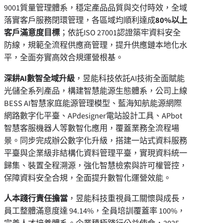
9001質量管理體系，穩定產品品質與交付時效，全域
落實客戶服務閉環管理，各區域均順利達成
80%以上
客戶滿意度目標
；依託ISO 27001認證築牢資料安全
防線，規範全流程供應商管理，提升供應鏈本地化水
平，全面夯實高效合規運營根基。
深耕AI數智全域升級
，昱能科技依託AI技術全面賦能
光儲全系列產品，構建智慧能源生態體系，公司上線
BESS AI智慧家庭能源管理模型、藍海知航能源網際
網路數字化平臺、APdesigner電站設計工具、APbot
智慧客服機器人等數智化應用，覆蓋業務全流程場
景。同步完成辦公數字化升級，搭建一站式資料服務
平臺與企業級非結構化資料管理平臺，實現資料統一
歸集、裝置全程溯源，強化智慧檢索與許可權管控，
保障資料安全合規，全面提升數智化運營效能。
人本踐行責任擔當
，昱能科技重視員工關懷與成長，
員工整體滿意度達 94.14%，全員培訓覆蓋率 100%，