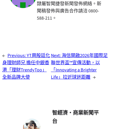
隸屬智聞捷發新聞發佈網絡。新
聞稿發佈與廣告合作請洽 0800-
588-211。
←
Previous:
YT周殷廷化
Next:
海信開啟2026年國際足
身理財師兄 擔任中銀香
聯世界盃™宣傳活動，以
港「理財TrendyToo」
「Innovating a Brighter
全新品牌大使
Life」拉近球迷距離
→
智經濟・商業新聞平
台