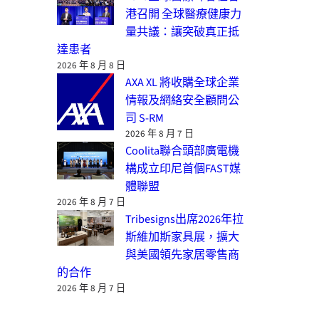
港召開 全球醫療健康力
量共議：讓突破真正抵
達患者
2026 年 8 月 8 日
AXA XL 將收購全球企業
情報及網絡安全顧問公
司 S-RM
2026 年 8 月 7 日
Coolita聯合頭部廣電機
構成立印尼首個FAST媒
體聯盟
2026 年 8 月 7 日
Tribesigns出席2026年拉
斯維加斯家具展，擴大
與美國領先家居零售商
的合作
2026 年 8 月 7 日