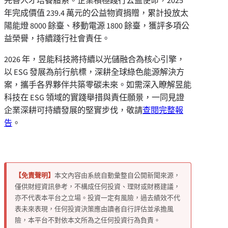
完善人才培養體系。企業積極踐行公益使命，2025
年完成價值 239.4 萬元的公益物資捐贈，累計投放太
陽能燈 8000 餘臺、移動電源 1800 餘臺，獲評多項公
益榮譽，持續踐行社會責任。
2026 年，昱能科技將持續以光儲融合為核心引擎，
以 ESG 發展為前行航標，深耕全球綠色能源解決方
案，攜手各界夥伴共築零碳未來。如需深入瞭解昱能
科技在 ESG 領域的實踐舉措與責任願景，一同見證
企業深耕可持續發展的堅實步伐，敬請
查閱完整報
告
。
【免責聲明】
本文內容由系統自動彙整自公開新聞來源，
僅供財經資訊參考，不構成任何投資、理財或財務建議，
亦不代表本平台之立場。投資一定有風險，過去績效不代
表未來表現，任何投資決策應由讀者自行評估並承擔風
險，本平台不對依本文所為之任何投資行為負責。