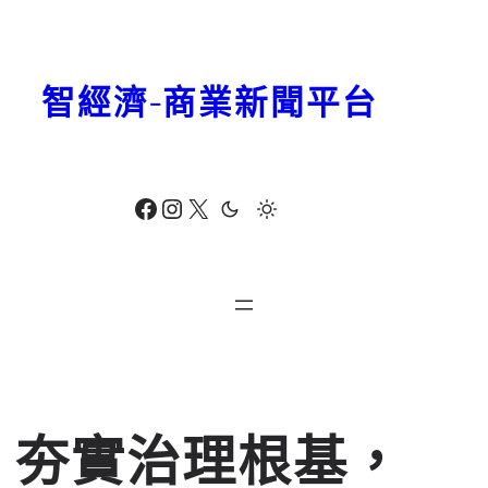
跳
至
主
智經濟-商業新聞平台
要
內
容
Facebook
Instagram
X
夯實治理根基，