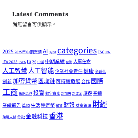
Latest Comments
尚無留言可供顯示。
categories
AI
2025
2025年中期業績
ESG
Bybit
IBM
tags
中期業績
人事任命
IFA 2025
RWA
中國
亞洲
人工智能
人工智慧
健康
企業社會責任
全球化
加密貨幣
國際
區塊鏈
可持續發展
創新
合作
工商
投資
業績
旅遊
戰略合作
數字資產
新加坡
新能源
財經
財報
生活
業績報告
穩定幣
獎項
財富管理
融資
香港
金融科技
金融
跨境支付