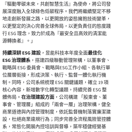
『驅動零碳未來，共創智慧生活』為使命，將公司發
展深度融入全球綠色低碳程序。我們將繼續堅定不移
地走創新發展之路，以更開放的姿態擁抱技術變革，
以更堅定的決心完善全球佈局，以更負責任的態度踐
行 ESG 理念，致力於成為『最安全且高效的清潔能
源轉換者』。」
持續深耕 ESG 建設
，昱能科技本年度全面
最佳化
ESG 治理體系
，搭建四級聯動管理架構，以董事會、
戰略與 ESG 委員會、戰略與ESG工作小組、各執行單
位層層銜接，形成決策、執行、監督一體化執行機
制。同時，公司系統梳理 ESG 關鍵議題，確立 19 項
核心內容，新增數字化轉型議題，持續完善 ESG 整
體佈局。
在治理建設方面
，公司構建 「股東會、董
事會、管理層」組成的「兩會一層」治理架構，健全
商業道德與內控管理制度，依託監督機制落實廉潔建
設，杜絕商業違規行為；同步完善全流程風險管控體
系，常態化開展內控培訓與督導，築牢穩健經營基