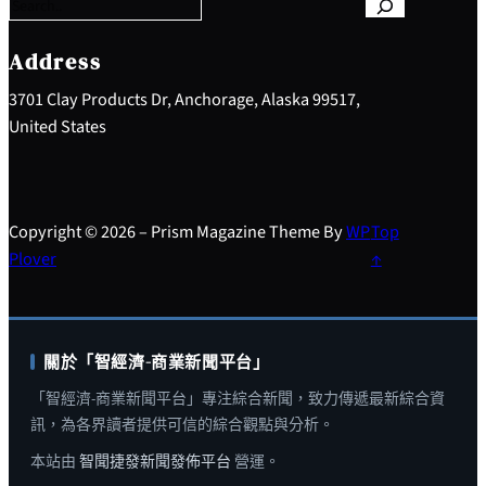
r
c
h
Address
3701 Clay Products Dr, Anchorage, Alaska 99517,
United States
Copyright © 2026 – Prism Magazine Theme By
WP
Top
Plover
↑
關於「智經濟-商業新聞平台」
「智經濟-商業新聞平台」專注綜合新聞，致力傳遞最新綜合資
訊，為各界讀者提供可信的綜合觀點與分析。
本站由
智聞捷發新聞發佈平台
營運。