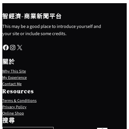
智經濟-商業新聞平台
This may be a good place to introduce yourself and
your site or include some credits.
Facebook
Instagram
X
關於
Why This Site
My Experience
Contact Me
Resources
Terms & Conditions
Privacy Policy
S
Online Shop
e
搜尋
a