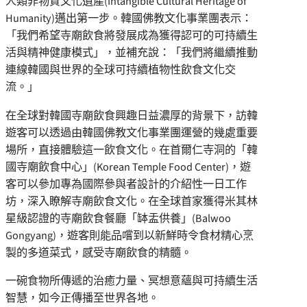
人類非物質文化遺產(Intangible Cultural Heritage of
Humanity)邁出第一步。韓國佛教文化事業團表示：
「我們希望寺廟飲食將發展成為獲得認可的可持續生
活與精神健康模式」，並補充說：「我們將繼續推動
連線韓國與世界的全球可持續植物性飲食文化交
流。」
在全球對韓國寺廟飲食興趣日益濃厚的背景下，訪韓
遊客可以透過由韓國佛教文化事業團運營的幾處重要
場所，直接體驗這一飲食文化。在首爾仁寺洞的「韓
國寺廟飲食中心」(Korean Temple Food Center)，遊
客可以參加專為國際參與者設計的介紹性一日工作
坊，深入瞭解寺廟飲食文化。在全球首家獲得米其林
星級認證的寺廟飲食餐廳「缽盂供養」(Balwoo
Gongyang)，遊客則能品嚐到以新鮮時令食材精心烹
製的多道菜式，感受寺廟飲食的精髓。
一碗食物所傳遞的治癒力量、冥想意蘊與可持續生活
智慧，如今正傳播至世界各地。