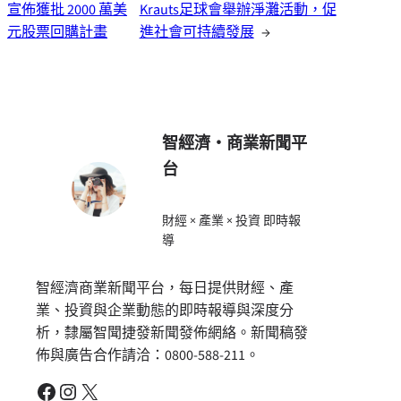
宣佈獲批 2000 萬美
Krauts足球會舉辦淨灘活動，促
元股票回購計畫
進社會可持續發展
→
智經濟・商業新聞平
台
財經 × 產業 × 投資 即時報
導
智經濟商業新聞平台，每日提供財經、產
業、投資與企業動態的即時報導與深度分
析，隸屬智聞捷發新聞發佈網絡。新聞稿發
佈與廣告合作請洽：0800-588-211。
Facebook
Instagram
X