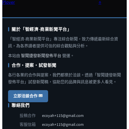
Plover
↑
關於「智經濟-商業新聞平台」
「智經濟-商業新聞平台」專注綜合新聞，致力傳遞最新綜合資
訊，為各界讀者提供可信的綜合觀點與分析。
本站由
智聞捷發新聞發佈平台
營運。
合作・提案・試發新聞
各行各業的合作與提案，我們都樂於洽談。透過「智聞捷發新聞
發佈平台」試發新聞稿，協助您的品牌與訊息被更多人看見。
立即洽談合作
聯絡我們
投稿合作
ecoyah+115@gmail.com
客服信箱
ecoyah+115@gmail.com