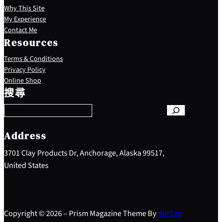
Why This Site
My Experience
Contact Me
Resources
Terms & Conditions
Privacy Policy
S
Online Shop
e
搜尋
a
r
c
h
Address
3701 Clay Products Dr, Anchorage, Alaska 99517,
United States
Copyright © 2026 – Prism Magazine Theme By
WP
Top