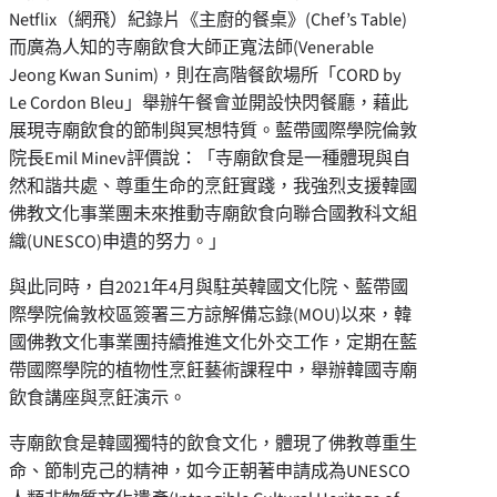
Netflix（網飛）紀錄片《主廚的餐桌》(Chef’s Table)
而廣為人知的寺廟飲食大師正寬法師(Venerable
Jeong Kwan Sunim)，則在高階餐飲場所「CORD by
Le Cordon Bleu」舉辦午餐會並開設快閃餐廳，藉此
展現寺廟飲食的節制與冥想特質。藍帶國際學院倫敦
院長Emil Minev評價說：「寺廟飲食是一種體現與自
然和諧共處、尊重生命的烹飪實踐，我強烈支援韓國
佛教文化事業團未來推動寺廟飲食向聯合國教科文組
織(UNESCO)申遺的努力。」
與此同時，自2021年4月與駐英韓國文化院、藍帶國
際學院倫敦校區簽署三方諒解備忘錄(MOU)以來，韓
國佛教文化事業團持續推進文化外交工作，定期在藍
帶國際學院的植物性烹飪藝術課程中，舉辦韓國寺廟
飲食講座與烹飪演示。
寺廟飲食是韓國獨特的飲食文化，體現了佛教尊重生
命、節制克己的精神，如今正朝著申請成為UNESCO