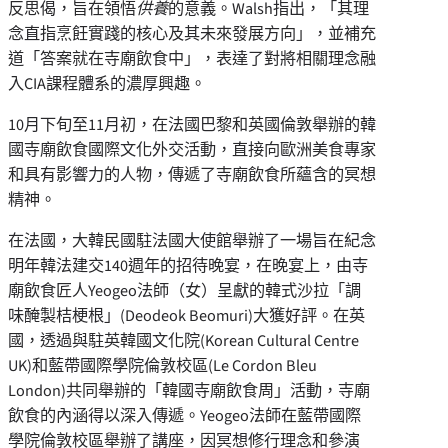
反思偈，旨在領悟
供養
的意義。Walsh指出，「其理
念直指烹飪實踐的核心及其未來發展方向」，並補充
道「答案就在寺廟飲食中」，表達了對將相關理念融
入CIA課程體系的濃厚興趣。
10月下旬至11月初，在法國巴黎和英國倫敦舉辦的韓
國寺廟飲食國際文化外交活動，直接向歐洲美食專家
和具有影響力的人物，傳遞了寺廟飲食所蘊含的冥想
精神。
在法國，大韓民國駐法國大使館舉辦了一場旨在紀念
明年韓法建交140週年的招待晚宴，在晚宴上，由寺
廟飲食匠人Yeogeo法師（女）呈獻的韓式沙拉「調
味醃製桔梗根」(Deodeok Beomuri)大獲好評。在英
國，透過與駐英韓國文化院(Korean Cultural Centre
UK)和藍帶國際學院倫敦校區(Le Cordon Bleu
London)共同舉辦的「韓國寺廟飲食周」活動，寺廟
飲食的內涵得以深入傳遞。Yeogeo法師在藍帶國際
學院倫敦校區舉辦了講座，因冥想修行理念和參演