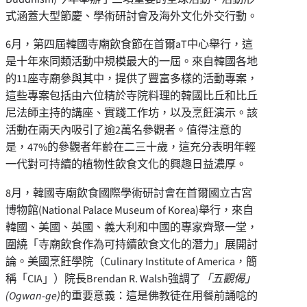
式涵蓋大型節慶、學術研討會及海外文化外交行動。
6月，第四屆韓國寺廟飲食節在首爾aT中心舉行，這
是十年來同類活動中規模最大的一屆。來自韓國各地
的11座寺廟參與其中，提供了豐富多樣的活動專案，
這些專案包括由六位精於寺院料理的韓國比丘和比丘
尼法師主持的講座、實踐工作坊，以及烹飪演示。該
活動在兩天內吸引了逾2萬名參觀者。值得注意的
是，47%的參觀者年齡在二三十歲，這充分表明年輕
一代對可持續的植物性飲食文化的興趣日益濃厚。
8月，韓國寺廟飲食國際學術研討會在首爾國立古宮
博物館(National Palace Museum of Korea)舉行，來自
韓國、美國、英國、義大利和中國的專家齊聚一堂，
圍繞「寺廟飲食作為可持續飲食文化的潛力」展開討
論。美國烹飪學院（Culinary Institute of America，簡
稱「CIA」）院長Brendan R. Walsh強調了
「五觀偈」
(Ogwan-ge)
的重要意義：這是佛教徒在用餐前誦唸的