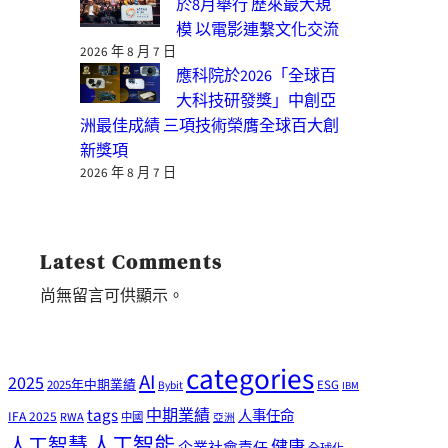
於8月舉行 歷來最大規
模 以電影連繫文化交流
2026 年 8 月 7 日
應科院於2026「全球百
大科技研發獎」中創亞
洲最佳成績 三項技術榮膺全球百大創
新獎項
2026 年 8 月 7 日
Latest Comments
尚無留言可供顯示。
categories
AI
2025
2025年中期業績
ESG
Bybit
IBM
tags
中期業績
人事任命
IFA 2025
RWA
中國
亞洲
人工智能
人工智慧