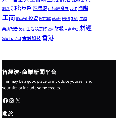
健康
企業社會責任
全球化
加密貨幣
國際
區塊鏈
可持續發展
創新
合作
工商
投資
業績
旅遊
戰略合作
數字資產
新加坡
新能源
財經
財報
生活
業績報告
穩定幣
獎項
財富管理
融資
香港
金融科技
金融
跨境支付
智經濟-商業新聞平台
This may be a good place to introduce yourself and
your site or include some credits.
Facebook
Instagram
X
關於