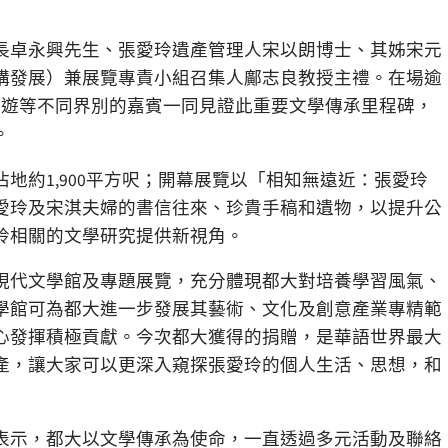
長卓永興先生、張愛玲遺產管理人宋以朗博士、其姊宋元
構發展）兼展覽專責小組召集人鄺志良教授主禮。在場逾
旅遊等不同界別的嘉賓一同見證此重要文學傳承里程碑，
。
地約1,900平方呎；開幕展覽以「相知無遠近：張愛玲
愛玲及宋淇夫婦的書信往來、珍貴手稿和遺物，以提升公
玲相關的文學研究提供新視角。
現代文學館及專題展覽，充分體現都大對培養學習風氣、
學館可為都大進一步發展其藝術、文化及創意產業專精範
心發揮積極貢獻。今次都大獲得的捐贈，是華語世界最大
產，讓大家可以更深入窺探張愛玲的個人生活、思想，和
表示，都大以文學傳承為使命，一直透過多元活動及聯絡