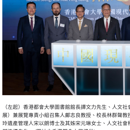
（左起）香港都會大學圖書館館長譚文力先生、人文社會科學
展）兼展覽專責小組召集人鄺志良教授、校長林群聲教
玲遺產管理人宋以朗博士及其姊宋元琳女士、人文社會