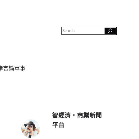
S
e
a
r
c
h
岸
言論
軍事
智經濟・商業新聞
平台