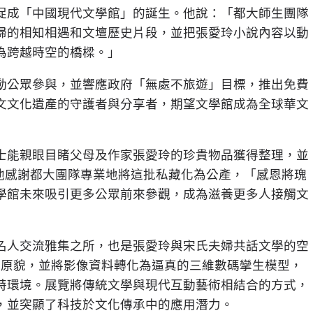
促成「中國現代文學館」的誕生。他說：「都大師生團隊
婦的相知相遇和文壇歷史片段，並把張愛玲小說內容以動
為跨越時空的橋樑。」
動公眾參與，並響應政府「無處不旅遊」目標，推出免費
文文化遺產的守護者與分享者，期望文學館成為全球華文
士能親眼目睹父母及作家張愛玲的珍貴物品獲得整理，並
他感謝都大團隊專業地將這批私藏化為公產，「感恩將瑰
學館未來吸引更多公眾前來參觀，成為滋養更多人接觸文
名人交流雅集之所，也是張愛玲與宋氏夫婦共話文學的空
廳原貌，並將影像資料轉化為逼真的三維數碼攣生模型，
特環境。展覽將傳統文學與現代互動藝術相結合的方式，
，並突顯了科技於文化傳承中的應用潛力。