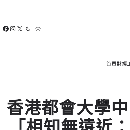
跳
至
主
Facebook
Instagram
X
要
內
容
首頁
財經
香港都會大學中
「相知無遠近