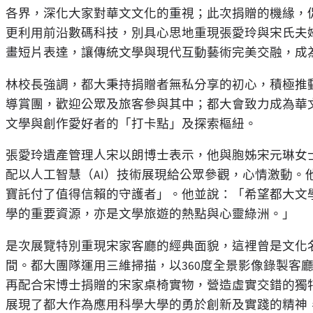
各界，深化大家對華文文化的重視；此次捐贈的機緣，
更利用前沿數碼科技，別具心思地重現張愛玲與宋氏夫
畫短片表達，讓傳統文學與現代互動藝術完美交融，成
林校長強調，都大秉持捐贈者無私分享的初心，積極推
導賞團，歡迎公眾及旅客參與其中；都大會致力成為華
文學與創作愛好者的「打卡點」及探索樞紐。
張愛玲遺產管理人宋以朗博士表示，他與胞姊宋元琳女
配以人工智慧（AI）技術展現給公眾參觀，心情激動。
寶託付了值得信賴的守護者」。他並說：「希望都大文
學的重要資源，亦是文學旅遊的熱點與心靈綠洲。」
是次展覽特別重現宋家客廳的經典面貌，這裡曾是文化
間。都大團隊運用三維掃描，以360度全景影像錄製客
再配合宋博士捐贈的宋家桌椅實物，營造虛實交錯的獨
展現了都大作為應用科學大學的勇於創新及實踐的精神