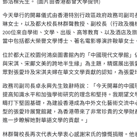
鄧浩標先生。 (圖片由香港都會大學提供)
今天舉行的開幕儀式由香港特別行政區政府政務司副司
琳女士，以及都大校長林群聲教授、副校長（行政及機
200位來自學術、文學、出版、高等教育、以及酒店及
當中包括都大榮譽文學博士、著名電影導演許鞍華女士
位於都大正校園何鴻燊圖書館內的「中國現代文學館」佔
與宋淇、宋鄺文美的跨地半生緣」為主題，精選展出張
眾對張愛玲及宋淇夫婦在華文文學貢獻的認知，為張愛
政務司副司長卓永興先生致辭時說：「今天開幕的中國
提高知識水平和加強學術研究的理念和堅持。我期望文
疇打下堅固基礎，為建設香港成為中外文化藝術交流中
型的張愛玲展覽館藏，為香港帶來了非常珍貴的文學財
進一步瞭解她對華語文學的貢獻。」
林群聲校長再次代表大學衷心感謝宋氏的慷慨捐贈。他