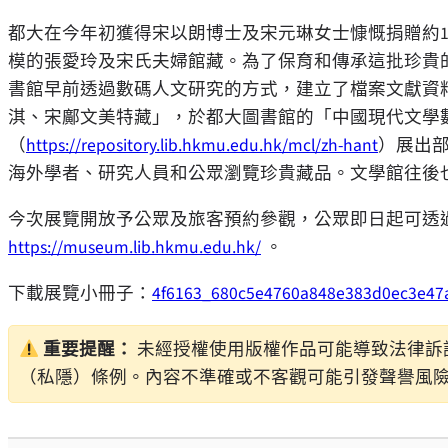
都大在今年初獲得宋以朗博士及宋元琳女士慷慨捐贈約17
模的張愛玲及宋氏夫婦館藏。為了保育和傳承這批珍貴
書館早前透過數碼人文研究的方式，建立了檔案文獻資
淇、宋鄺文美特藏」，於都大圖書館的「中國現代文學
（
https://repository.lib.hkmu.edu.hk/mcl/zh-hant
）展出
海外學者、研究人員和公眾瀏覽珍貴藏品。文學館往後
今次展覽開放予公眾及旅客預約參觀，公眾即日起可透
https://museum.lib.hkmu.edu.hk/
。
下載展覽小冊子：
4f6163_680c5e4760a848e383d0ec3e47
重要提醒：
未經授權使用版權作品可能導致法律訴
（私隱）條例。內容不準確或不客觀可能引發聲譽風