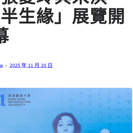
地半生緣」展覽開
幕
·
tw
2025 年 11 月 20 日