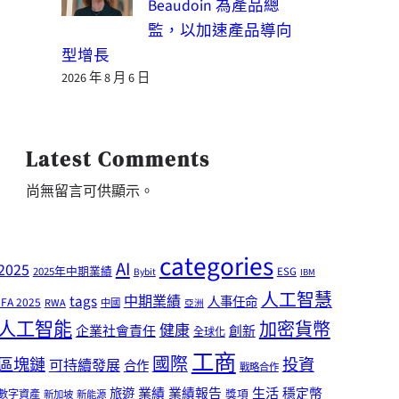
Beaudoin 為產品總
監，以加速產品導向
型增長
2026 年 8 月 6 日
Latest Comments
尚無留言可供顯示。
categories
AI
2025
2025年中期業績
ESG
Bybit
IBM
人工智慧
tags
中期業績
人事任命
IFA 2025
RWA
中國
亞洲
人工智能
加密貨幣
健康
企業社會責任
創新
全球化
工商
國際
區塊鏈
投資
可持續發展
合作
戰略合作
業績
生活
旅遊
業績報告
穩定幣
獎項
數字資產
新加坡
新能源