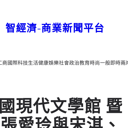
智經濟-商業新聞平台
工商
國際
科技
生活
健康
娛樂
社會
政治
教育
時尚
一般
即時
兩
國現代文學館 暨
：張愛玲與宋淇、