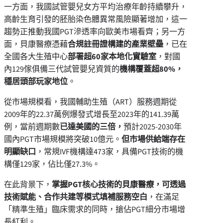
一方面，我國試管嬰兒女方平均治療年齡持續攀升，
高齡生育引發的胚胎染色體異常風險顯著增加，這一
趨勢正推動我國PGT滲透率向歐美市場看齊；另一方
面，貝康醫療憑藉
合規註冊證構建的產業壁壘
，已在
全國各大生殖中心
部署超
60
家本地化實驗室
，對國
內129傢俱備三代試管嬰兒資質的
機構覆蓋超
80%
，
穩居頭部玩家地位
。
從市場規模看，我國輔助生殖（ART）服務週期從
2009年的22.37萬例爆發式增長至2023年的141.39萬
例，當前週期數
已達美國的三倍，
預計2025-2030年
國內PGT市場規模將突破10億元。
但市場供給端存在
明顯缺口
，常規IVF機構達473家，具備PGT技術的機
構僅129家，佔比僅27.3%。
在此背景下，
掌握
PGT
核心技術的貝康醫療，可透過
技術賦能、合作共建等模式填補服務空白
，在滿足
「精準生殖」臨床需求的同時，搶佔PGT細分市場增
長紅利。