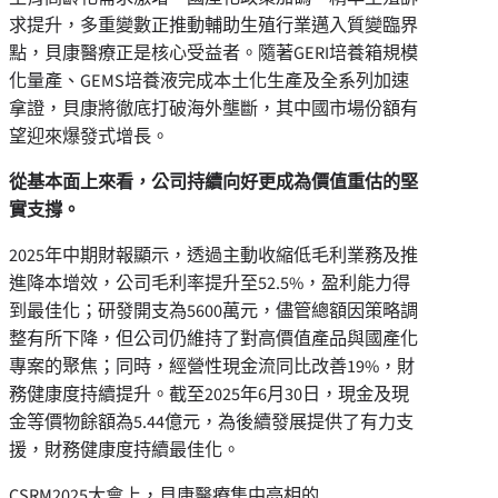
求提升，多重變數正推動輔助生殖行業邁入質變臨界
點，貝康醫療正是核心受益者。隨著GERI培養箱規模
化量產、GEMS培養液完成本土化生產及全系列加速
拿證，貝康將徹底打破海外壟斷，其中國市場份額有
望迎來爆發式增長。
從基本面上來看，公司持續向好更成為價值重估的堅
實支撐。
2025年中期財報顯示，透過主動收縮低毛利業務及推
進降本增效，公司毛利率提升至52.5%，盈利能力得
到最佳化；研發開支為5600萬元，儘管總額因策略調
整有所下降，但公司仍維持了對高價值產品與國產化
專案的聚焦；同時，經營性現金流同比改善19%，財
務健康度持續提升。截至2025年6月30日，現金及現
金等價物餘額為5.44億元，為後續發展提供了有力支
援，財務健康度持續最佳化。
CSRM2025大會上，貝康醫療集中亮相的