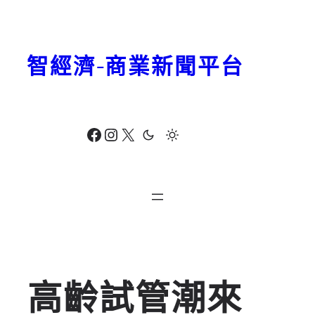
跳
至
主
智經濟-商業新聞平台
要
內
容
Facebook
Instagram
X
高齡試管潮來