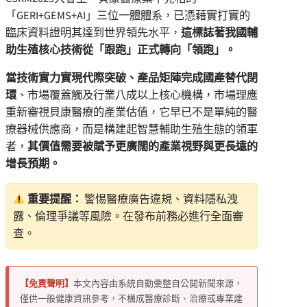
「GERI+GEMS+AI」三位一體體系，已憑藉實打實的
臨床資料證明其達到世界領先水平，
這標誌著我國輔
助生殖核心技術從「跟跑」正式轉向「領跑」。
當技術實力實現代際突破、產品矩陣完成國產替代閉
環
、市場覆蓋觸及行業八成以上核心機構，市場理應
重新審視貝康醫療的產業估值，它早已不是單純的醫
療器械供應商，而是構建起智慧輔助生殖生態的領軍
者，
其價值需要被賦予更廣闊的產業視野與更長遠的
增長預期。
重要提醒：
警惕醫療廣告違規、資料隱私洩
露、倫理爭議等風險。在發布前務必進行全面審
查。
【免責聲明】
本文內容由系統自動彙整自公開新聞來源，
僅供一般健康資訊參考，不構成醫療診斷、治療或專業建