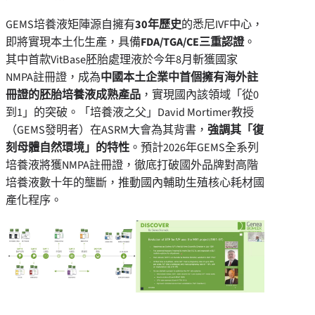
GEMS培養液矩陣源自擁有
30
年歷史
的悉尼IVF中心，
即將實現本土化生產，具備
FDA/TGA/CE
三重認證
。
其中首款VitBase胚胎處理液於今年8月斬獲國家
NMPA註冊證，成為
中國本土企業中首個擁有海外註
冊證的胚胎培養液成熟產品
，實現國內該領域「從0
到1」的突破。「培養液之父」David Mortimer教授
（GEMS發明者）在ASRM大會為其背書，
強調其「復
刻母體自然環境」的特性
。預計2026年GEMS全系列
培養液將獲NMPA註冊證，徹底打破國外品牌對高階
培養液數十年的壟斷，推動國內輔助生殖核心耗材國
產化程序。