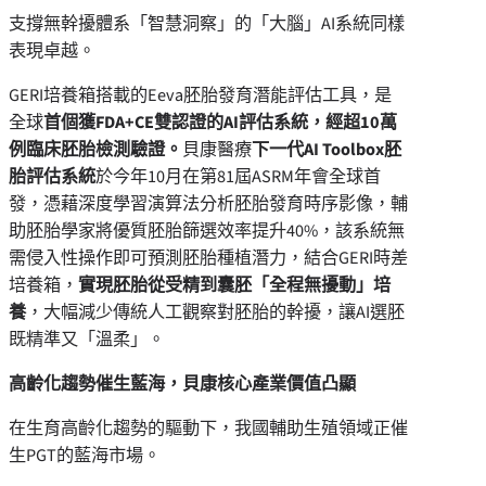
支撐無幹擾體系「智慧洞察」的「大腦」AI系統同樣
表現卓越。
GERI培養箱搭載的Eeva胚胎發育潛能評估工具，是
全球
首個獲
FDA+CE
雙認證的AI
評估系統，經超10
萬
例臨床胚胎檢測驗證。
貝康醫療
下一代
AI Toolbox
胚
胎評估系統
於今年10月在第81屆ASRM年會全球首
發，憑藉深度學習演算法分析胚胎發育時序影像，輔
助胚胎學家將優質胚胎篩選效率提升40%，該系統無
需侵入性操作即可預測胚胎種植潛力，結合GERI時差
培養箱，
實現胚胎從受精到囊胚「全程無擾動」培
養
，大幅減少傳統人工觀察對胚胎的幹擾，讓AI選胚
既精準又「溫柔」。
高齡化趨勢催生藍海，貝康核心產業價值凸顯
在生育高齡化趨勢的驅動下，我國輔助生殖領域正催
生PGT的藍海市場。