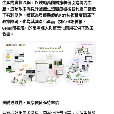
生產的審批流程，以鼓勵高階醫療裝備引進境內生
產。這項政策為提升國產生殖醫療器械替代進口創造
了有利條件。這既為貝康醫療的PGT
技術推廣掃清了
政策障礙，也為其國產化產品（如Geri
培養箱、
Gems
培養液）的市場准入與商業化應用提供了政策
背書。
量變致質變，貝康價值亟待重估
生育高齡化需求激增、國產化政策加碼、精準生殖訴