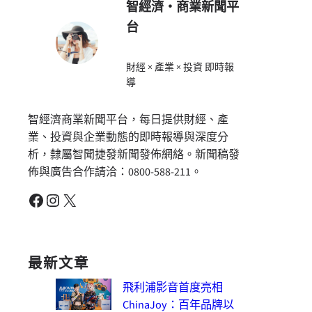
智經濟・商業新聞平
台
財經 × 產業 × 投資 即時報
導
智經濟商業新聞平台，每日提供財經、產
業、投資與企業動態的即時報導與深度分
析，隸屬智聞捷發新聞發佈網絡。新聞稿發
佈與廣告合作請洽：0800-588-211。
Facebook
Instagram
X
最新文章
飛利浦影音首度亮相
ChinaJoy：百年品牌以