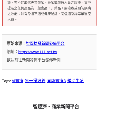
議，亦不能取代專業醫師、藥師或醫療人員之診療。文中
提及之任何產品為一般食品，非藥品，無治療或預防疾病
之效能；如有身體不適或健康疑慮，請儘速諮詢專業醫療
人員。
原始來源
：
智聞捷發新聞發佈平台
網址：
https://www.111.net.tw
歡迎前往新聞發佈平台發佈新聞
Tags:
AI醫療
無干擾培養
貝康醫療B
輔助生殖
智經濟・商業新聞平台