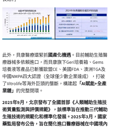
此外，貝康醫療還緊抓
國產化機遇
。目前輔助生殖醫
療器械多依賴進口，而貝康旗下Geri培養箱、Gems
培養液等產品已斬獲歐盟CE、美國FDA、澳洲TGA及
中國NMPA四大認證（全球僅少數企業達成），打破
了Vitrolife等海外巨頭的壟斷，構建起
「
AI
賦能+
全產
業鏈」
的完整閉環。
2025
年9
月，北京發布了全國首部《人類輔助生殖技
術質量監測與評價規範》，該標準旨在推動三代輔助
生殖技術的規範化和標準化發展。2025
年3
月，國家
藥監局發布公告，旨在簡化進口醫療器械在中國境內