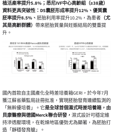
植活產率提升5.8%
；悉尼IVF
中心高齡組（≥38
歲）
資料更具突破性：D5
囊胚形成率提升12%
、優質囊
胚率提升8.5%
、
胚胎利用率提升10.2%，為患者
（尤
其是高齡群體）
帶來胚胎質量與妊娠結局的雙重提
升。
國內首款自主國產化全時差培養箱GERI，於今年7月
獲江蘇省藥監局註冊批准，實現胚胎發育連續監測的
「無幹擾培養」。它
是全球首個濕式時差培養箱，由
貝康醫療與德國
Merck
聯合研發，
濕式設計可穩定維
持滲透壓環境，在乾燥地區優勢尤為顯著，為胚胎打
造「靜穩發育艙」。