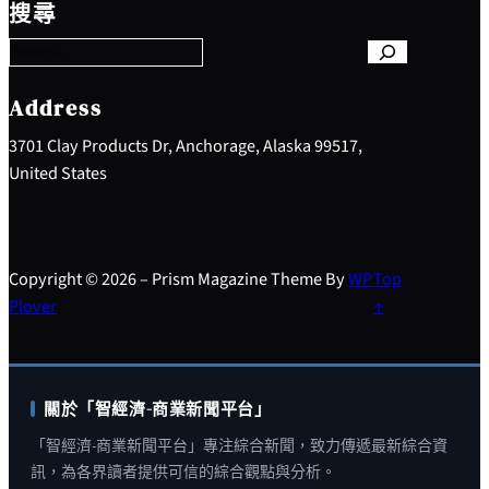
e
搜尋
a
r
c
h
Address
3701 Clay Products Dr, Anchorage, Alaska 99517,
United States
Copyright © 2026 – Prism Magazine Theme By
WP
Top
Plover
↑
關於「智經濟-商業新聞平台」
「智經濟-商業新聞平台」專注綜合新聞，致力傳遞最新綜合資
訊，為各界讀者提供可信的綜合觀點與分析。