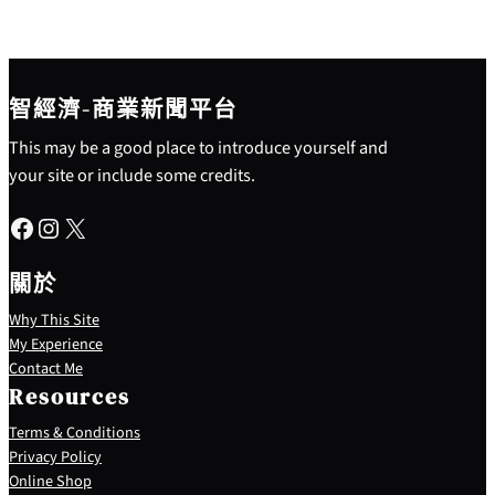
智經濟-商業新聞平台
This may be a good place to introduce yourself and
your site or include some credits.
Facebook
Instagram
X
關於
Why This Site
My Experience
Contact Me
Resources
Terms & Conditions
Privacy Policy
S
Online Shop