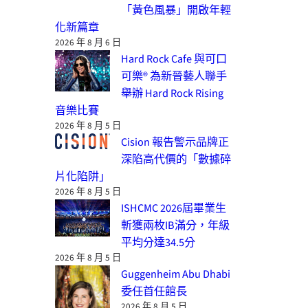
「黃色風暴」開啟年輕
化新篇章
2026 年 8 月 6 日
Hard Rock Cafe 與可口
可樂® 為新晉藝人聯手
舉辦 Hard Rock Rising
音樂比賽
2026 年 8 月 5 日
Cision 報告警示品牌正
深陷高代價的「數據碎
片化陷阱」
2026 年 8 月 5 日
ISHCMC 2026屆畢業生
斬獲兩枚IB滿分，年級
平均分達34.5分
2026 年 8 月 5 日
Guggenheim Abu Dhabi
委任首任館長
2026 年 8 月 5 日