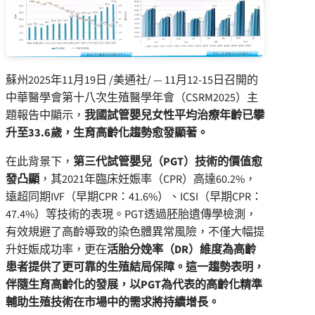
蘇州
2025年11月19日
/美通社/ — 11月12-15日召開的
中華醫學會第十八次生殖醫學年會（CSRM2025）主
題報告中顯示，
我國試管嬰兒女性平均治療年齡已攀
升至
33.6
歲，生育高齡化趨勢愈發顯著。
在此背景下，
第三代試管嬰兒（
PGT
）技術的價值愈
發凸顯
，其2021年臨床妊娠率（CPR）高達60.2%，
遠超同期IVF（早期CPR：41.6%）、ICSI（早期CPR：
47.4%）等技術的表現。PGT透過胚胎遺傳學檢測，
有效規避了高齡導致的染色體異常風險，不僅大幅提
升妊娠成功率，更在
活胎分娩率（
DR
）維度為高齡
患者提供了更可靠的生殖結局保障。這一趨勢表明，
伴隨生育高齡化的發展，以PGT
為代表的高齡化精準
輔助生殖技術在市場中的需求將持續增長。