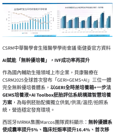
CSRM中華醫學會生殖醫學學術會議 衛健委官方資料
AI
賦能「無幹擾培養」，IVF
成功率再提升
作為國內輔助生殖領域上市企業，貝康醫療在
CSRM2025全球首次發布「GERI+GEMS+AI」三位一體
完全無幹擾培養體系，
以
GERI
全時差培養箱+
一步法
GEMS
培養液+AI Toolbox
胚胎評估系統構建智慧培養
方案
，為每例胚胎配備獨立供氣/供濕/溫控/拍照系
統，營造穩定發育環境。
西班牙IVIRMA集團Marcos團隊資料顯示：
無幹擾體系
使成囊率提升
5%
、臨床妊娠率提升16.4%
、首次移