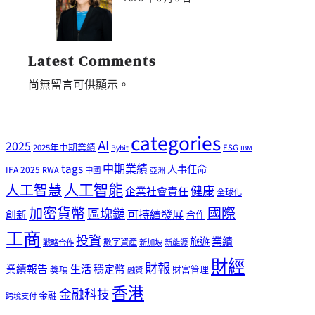
Latest Comments
尚無留言可供顯示。
categories
AI
2025
2025年中期業績
ESG
Bybit
IBM
tags
中期業績
人事任命
IFA 2025
RWA
中國
亞洲
人工智能
人工智慧
健康
企業社會責任
全球化
加密貨幣
國際
區塊鏈
可持續發展
創新
合作
工商
投資
業績
旅遊
戰略合作
數字資產
新加坡
新能源
財經
財報
生活
業績報告
穩定幣
獎項
財富管理
融資
香港
金融科技
金融
跨境支付