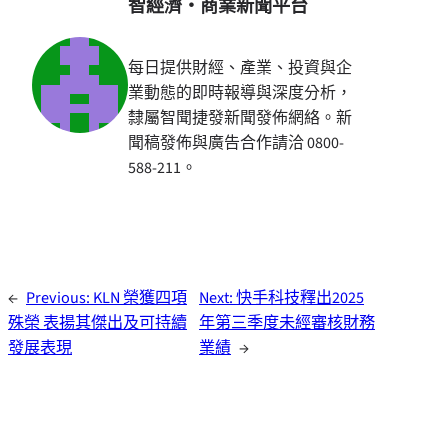
智經濟・商業新聞平台
每日提供財經、產業、投資與企
業動態的即時報導與深度分析，
隸屬智聞捷發新聞發佈網絡。新
聞稿發佈與廣告合作請洽 0800-
588-211。
←
Previous:
KLN 榮獲四項
Next:
快手科技釋出2025
殊榮 表揚其傑出及可持續
年第三季度未經審核財務
發展表現
業績
→