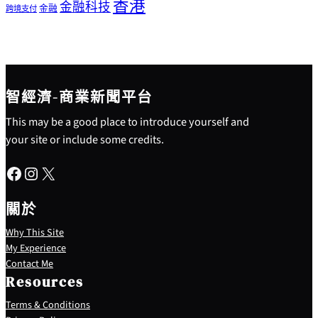
香港
金融科技
金融
跨境支付
智經濟-商業新聞平台
This may be a good place to introduce yourself and
your site or include some credits.
Facebook
Instagram
X
關於
Why This Site
My Experience
Contact Me
Resources
Terms & Conditions