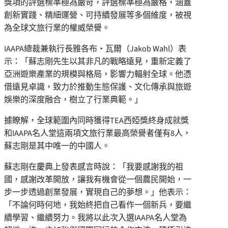
獎項的評選標準極為嚴苛，評選標準極為嚴格，涵蓋
創新實踐、精細運營、可持續發展等多個維度，被視
為全球文旅行業的權威榮譽。
IAAPA總裁兼執行長雅各布‧瓦爾（Jakob Wahl）表
示：「蘇志剛先生以其非凡的戰略遠見，重新定義了
亞洲遊樂產業的規模與格局，影響力輻射全球。他憑
借遠見卓識，致力於推動生態保護、文化傳承與旅遊
娛樂的深度融合，樹立了行業典範。」
據瞭解，全球範圍內同時獲得
TEA西婭獎終身成就獎
和IAAPA名人堂這兩項文旅行業最高榮譽者僅有8人，
蘇志剛是其中唯一的中國人。
蘇志剛在慶典上發表感言時說：
「我要感謝我的祖
國，感謝改革開放，讓我有機會從一個農民開始，一
步一步透過創業發展，實現自己的夢想。」他表示：
「不論何時何地，我始終把自己看作一個新兵，要繼
續學習、繼續努力。我將以此次入選IAAPA名人堂為