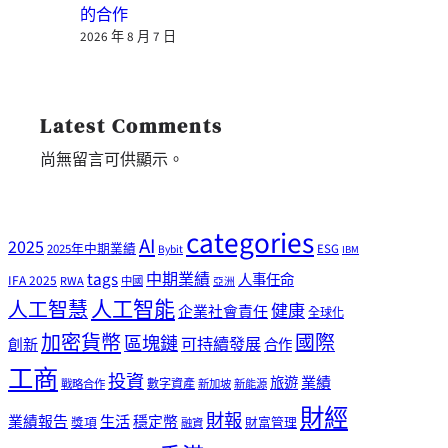
的合作
2026 年 8 月 7 日
Latest Comments
尚無留言可供顯示。
categories
AI
2025
2025年中期業績
ESG
Bybit
IBM
tags
中期業績
人事任命
IFA 2025
RWA
中國
亞洲
人工智能
人工智慧
健康
企業社會責任
全球化
加密貨幣
國際
區塊鏈
可持續發展
創新
合作
工商
投資
業績
旅遊
戰略合作
數字資產
新加坡
新能源
財經
財報
生活
業績報告
穩定幣
獎項
財富管理
融資