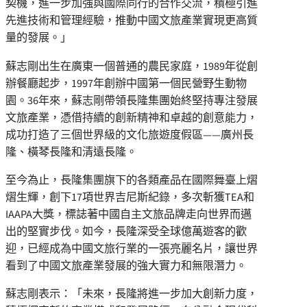
契機，進一步加強與國際同行的合作交流，積極引進
先進技術和管理經驗，推動中國文旅產業實現更高質
量的發展。」
蘇志剛出生在廣東一個普通的農民家庭，
1989年從創
辦餐廳起步，1997年創辦中國第一個民營野生動物
園。36年來，蘇志剛帶領長隆集團始終堅持專注發展
文旅產業，憑借持續的創新精神和卓越的創意能力，
成功打造了三個世界級的文化旅遊度假區——廣州長
隆、橫琴長隆和清遠長隆。
至今為止，長隆集團旗下的各類產品在國際舞臺上熠
熠生輝，創下
17項世界吉尼斯紀錄，多次斬獲TEA和
IAAPA大獎，標誌著中國自主文旅品牌走向世界而邁
出的堅實步伐。如今，長隆深受全球億萬遊客的歡
迎，已經成為中國文旅行業的一張亮麗名片，讓世界
看到了中國文旅產業發展的強大實力和無限潛力。
蘇志剛表示：「未來，長隆將進一步加大創新力度，