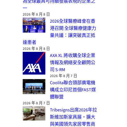
為全球最具可持續發展表現的企業之
一
2026 年 8 月 8 日
2026全球醫療峰會在香
港召開 全球醫療健康力
量共議：讓突破真正抵
達患者
2026 年 8 月 8 日
AXA XL 將收購全球企業
情報及網絡安全顧問公
司 S-RM
2026 年 8 月 7 日
Coolita聯合頭部廣電機
構成立印尼首個FAST媒
體聯盟
2026 年 8 月 7 日
Tribesigns出席2026年拉
斯維加斯家具展，擴大
與美國領先家居零售商