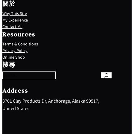
關於
Why This Site
My Experience
Contact Me
Resources
Terms & Conditions
Privacy Policy
S
Online Shop
e
搜尋
a
r
c
h
Address
3701 Clay Products Dr, Anchorage, Alaska 99517,
United States