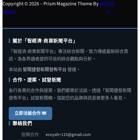
Copyright © 2026 – Prism Magazine Theme By
WP
Top
Plover
↑
關於「智經濟-商業新聞平台」
「智經濟-商業新聞平台」專注綜合新聞，致力傳遞最新綜合資
訊，為各界讀者提供可信的綜合觀點與分析。
本站由
智聞捷發新聞發佈平台
營運。
合作・提案・試發新聞
各行各業的合作與提案，我們都樂於洽談。透過「智聞捷發新聞
發佈平台」試發新聞稿，協助您的品牌與訊息被更多人看見。
立即洽談合作
聯絡我們
投稿合作
ecoyah+115@gmail.com