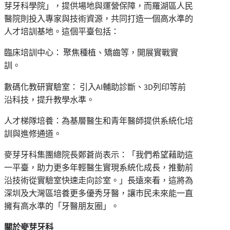
芽牙科學院
」
，提供場地與運營保障，而羅湖區人民
醫院則投入專家與技術資源，共同打造一個高水準的
人才培訓基地。這個平臺包括：
臨床培訓中心： 聚焦種植、矯齒等，開展實戰實
訓。
數碼化教研實驗室： 引入AI輔助診斷、3D列印等前
沿科技，提升教學水準。
人才梯隊培養：為基層醫生和青年醫師提供系統化培
訓與進修通道。
麥芽牙科集團總院長鄭蒼尚表示：
「
我們希望藉助這
一平臺，助力更多年輕醫生實現系統化成長，推動前
沿技術從實驗室快速走向診室。
」
長遠來看，這將為
深圳及大灣區培養更多優秀牙醫，讓市民未來能一直
擁有高水準的
「
牙醫朋友圈
」
。
關於麥芽牙科