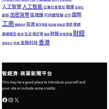
人工智能
人工智慧
健康
企業社會責任
全球化
加密貨幣
國際
區塊鏈
可持續發展
創新
合作
工商
投資
業績
旅遊
戰略合作
數字資產
新加坡
新能源
財經
財報
生活
業績報告
穩定幣
獎項
財富管理
融資
香港
金融科技
金融
跨境支付
智經濟-商業新聞平台
This may be a good place to introduce yourself and
your site or include some credits.
Facebook
Instagram
X