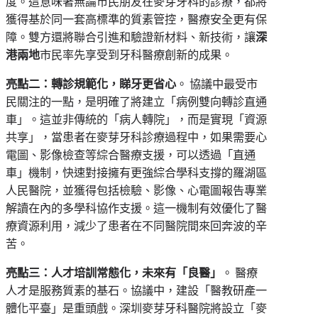
度。這意味著無論市民朋友在麥芽牙科的診療，都將
獲得基於同一套高標準的質素管控，醫療安全更有保
障。雙方還將聯合引進和驗證新材料、新技術，讓
深
港兩地
市民率先享受到牙科醫療創新的成果。
亮點二：轉診規範化，睇牙更省心
。 協議中最受市
民關注的一點，是明確了將建立「病例雙向轉診直通
車
」
。這並非傳統的
「
病人轉院
」
，而是實現
「
資源
共享
」
，當患者在麥芽牙科診療過程中，如果需要心
電圖、影像檢查等綜合醫療支援，可以透過
「
直通
車
」
機制，快速對接擁有更強綜合學科支撐的羅湖區
人民醫院，並獲得包括檢驗、影像、心電圖報告專業
解讀在內的多學科協作支援。這一機制有效優化了醫
療資源利用，減少了患者在不同醫院間來回奔波的辛
苦。
亮點三：人才培訓常態化，未來有
「
良醫
」
。 醫療
人才是服務質素的基石。協議中，建設
「
醫教研產一
體化平臺
」
是重頭戲。深圳麥芽牙科醫院將設立
「
麥