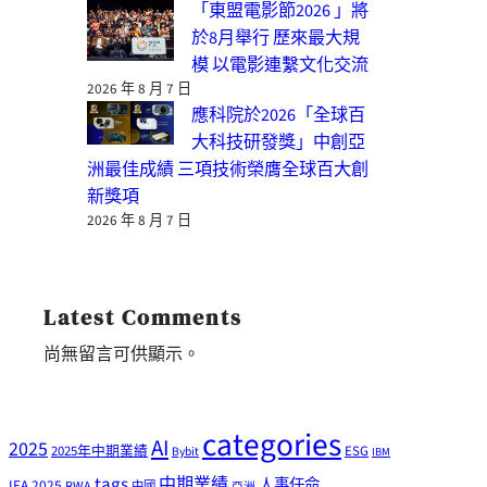
「東盟電影節2026 」將
於8月舉行 歷來最大規
模 以電影連繫文化交流
2026 年 8 月 7 日
應科院於2026「全球百
大科技研發獎」中創亞
洲最佳成績 三項技術榮膺全球百大創
新獎項
2026 年 8 月 7 日
Latest Comments
尚無留言可供顯示。
categories
AI
2025
2025年中期業績
ESG
Bybit
IBM
tags
中期業績
人事任命
IFA 2025
RWA
中國
亞洲