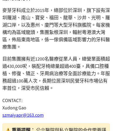
麥芽牙科成立於2015年，總部位於深圳，旗下設有深
圳羅湖、南山、寶安、福田、龍華、沙井、光明、羅
湖口岸，以及惠州、廈門等大型牙科旗艦院。每家機
構均為區域龍頭，集團紮根深圳，輻射粵港澳大灣
區，佈局東南地區，係一傢俱備區域影響力的牙科醫
療集團。
目前集團擁有近1200名醫療從業人員，總營業面積超
過430,000呎，裝配牙椅總量超過400臺，具備口腔種
植、修復、矯正、牙周病治療等全面診療能力。年服
務超過100萬人次，長期位居深圳民營牙科市場佔有
率首位，深受市民信賴。
CONTACT:
Xudong Gao
szmaiyapr@163.com
重要提醒：
公立醫院與私立醫院的合作需要謹