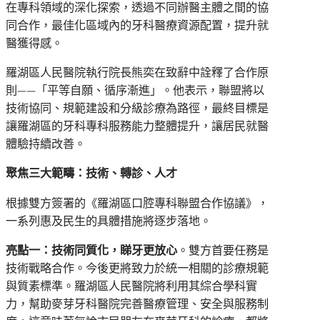
在專科領域的深化探索，透過不同辦醫主體之間的協
同合作，最佳化區域內的牙科醫療資源配置，提升就
醫獲得感。
羅湖區人民醫院執行院長熊奕在致辭中詮釋了合作原
則——
「
平等自願、循序漸進
」
。他表示，聯盟將以
技術協同、規範建設和分級診療為路徑，最終目標是
讓羅湖區的牙科專科服務能力整體提升，讓居民就醫
體驗持續改善。
聚焦三大範疇：技術、轉診、人才
根據雙方簽署的《羅湖區口腔專科聯盟合作協議》，
一系列惠及民生的具體措施將逐步落地。
亮點一：技術同質化，睇牙更放心
。雙方首要任務是
技術戰略合作。今後更將致力於統一相關的診療規範
與質素標準。羅湖區人民醫院將利用其綜合學科實
力，幫助麥芽牙科醫院完善醫療管理、安全與服務制