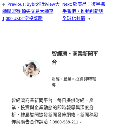
←
Previous:
Bybit推出View大
Next:
郭廣昌：復星攜
師聯盟賽 頂尖交易大師享
手香港，推動創新與
1,000 USDT空投獎勵
全球化共贏
→
智經濟・商業新聞平
台
財經 × 產業 × 投資 即時報
導
智經濟商業新聞平台，每日提供財經、產
業、投資與企業動態的即時報導與深度分
析，隸屬智聞捷發新聞發佈網絡。新聞稿發
佈與廣告合作請洽：0800-588-211。