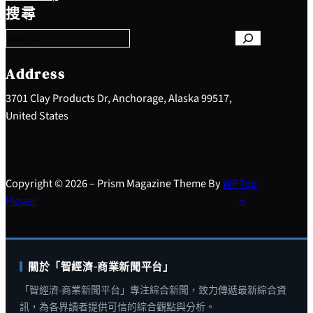
e
搜尋
a
r
c
h
Address
3701 Clay Products Dr, Anchorage, Alaska 99517,
United States
Copyright © 2026 – Prism Magazine Theme By
WP
Top
Plover
↑
關於「智經濟-商業新聞平台」
「智經濟-商業新聞平台」專注綜合新聞，致力傳遞最新綜合資
訊，為各界讀者提供可信的綜合觀點與分析。