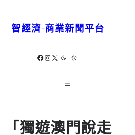
跳
至
主
智經濟-商業新聞平台
要
內
容
Facebook
Instagram
X
「獨遊澳⾨說⾛