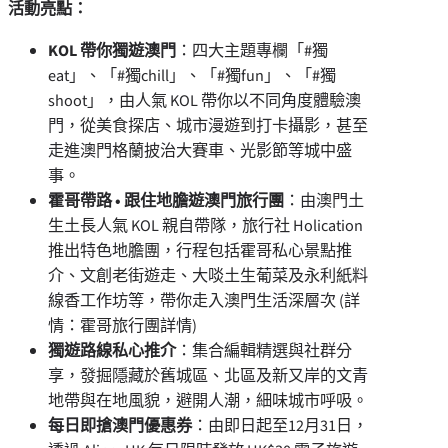
活動亮點：
KOL
帶你獨遊澳⾨
：四大主題專欄「#獨
eat」、「#獨chill」、「#獨fun」、「#獨
shoot」，由⼈氣 KOL 帶你以不同角度體驗澳
⾨，從美食探店、城市漫遊到打卡攝影，甚至
⾛進澳⾨格蘭披治⼤賽⾞、光影節等城中盛
事。
霍哥帶路
•
跟住地膽遊澳⾨旅⾏團
：由澳⾨⼟
⽣⼟長⼈氣 KOL 親⾃帶隊，旅⾏社 Holication
推出特⾊地膽團，⾏程包括霍哥私⼼景點推
介、⽂創⽼街遊⾛、⼤啖⼟⽣葡菜及永利紙料
線⾹⼯作坊等，帶你⾛入澳⾨⽣活深層次 (詳
情：霍哥旅⾏團詳情)
獨遊路線私⼼推介
：集合編輯精選與社群分
享，發掘隱藏於舊城區、北區及新⼜岸的⽂青
地帶與在地風貌，避開⼈潮，細味城市呼吸。
每日即搶澳⾨優惠券
：由即日起至12⽉31⽇，