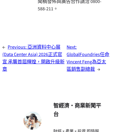
聞稿發佈與廣告合作請洽 0800-
588-211。
←
Previous:
亞洲資料中心展
Next:
(Data Center Asia) 2026正式官
GlobalFoundries任命
宣 承襲首屆輝煌，開啟升級新
Vincent Feng為亞太
章
區銷售副總裁
→
智經濟・商業新聞平
台
財經 × 產業 × 投資 即時報