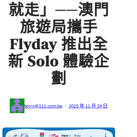
就⾛」──澳⾨
旅遊局攜⼿
Flyday 推出全
新 Solo 體驗企
劃
·
terry@111.com.tw
2025 年 11 月 24 日