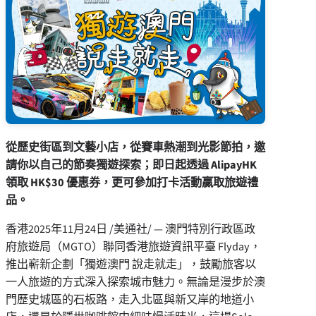
從歷史街區到⽂藝⼩店，從賽⾞熱潮到光影節拍，邀
請你以⾃⼰的節奏獨遊探索
；
即⽇起透過
AlipayHK
領取
HK$30
優惠券，更可參加打卡活動贏取旅遊禮
品。
⾹港
2025年11月24日
/美通社/ — 澳⾨特別⾏政區政
府旅遊局（MGTO）聯同⾹港旅遊資訊平臺 Flyday，
推出嶄新企劃「獨遊澳⾨ 說⾛就⾛」，⿎勵旅客以
⼀⼈旅遊的⽅式深入探索城市魅⼒。無論是漫步於澳
⾨歷史城區的石板路，⾛入北區與新⼜岸的地道⼩