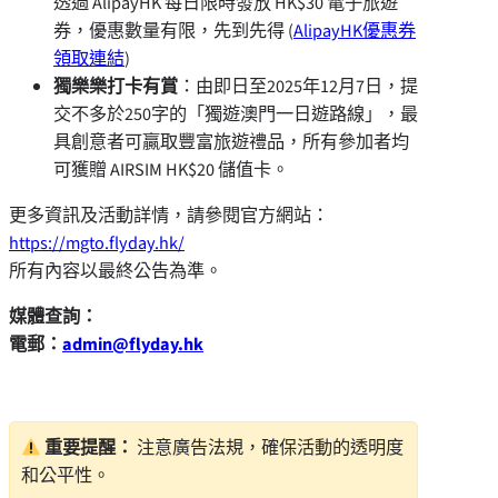
透過 AlipayHK 每⽇限時發放
HK$30
電⼦旅遊
券，優惠數量有限，先到先得 (
AlipayHK優惠券
領取連結
)
獨樂樂打卡有賞
：由即⽇至2025年12⽉7⽇，提
交不多於250字的「獨遊澳⾨⼀⽇遊路線」，最
具創意者可贏取豐富旅遊禮品，所有參加者均
可獲贈 AIRSIM
HK$20
儲值卡。
更多資訊及活動詳情，請參閱官⽅網站：
https://mgto.flyday.hk/
所有內容以最終公告為準。
媒體查詢：
電郵：
admin@flyday.hk
重要提醒：
注意廣告法規，確保活動的透明度
和公平性。