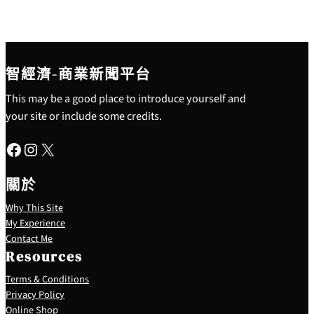
智經濟-商業新聞平台
This may be a good place to introduce yourself and
your site or include some credits.
Facebook
Instagram
X
關於
Why This Site
My Experience
Contact Me
Resources
Terms & Conditions
Privacy Policy
S
Online Shop