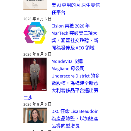
業 AI 專用的 AI 原生零信
任平台
2026 年 8 月 6 日
Cision 榮獲 2026 年
MarTech 突破獎三項大
獎，涵蓋社交聆聽、新
聞稿發佈及 AEO 領域
2026 年 8 月 6 日
MondeVita 收購
Magliano 母公司
Underscore District 的多
數股權，為構建全新意
大利奢侈品平台邁出第
二步
2026 年 8 月 6 日
DXC 任命 Lisa Beaudoin
為產品總監，以加速產
品導向型增長