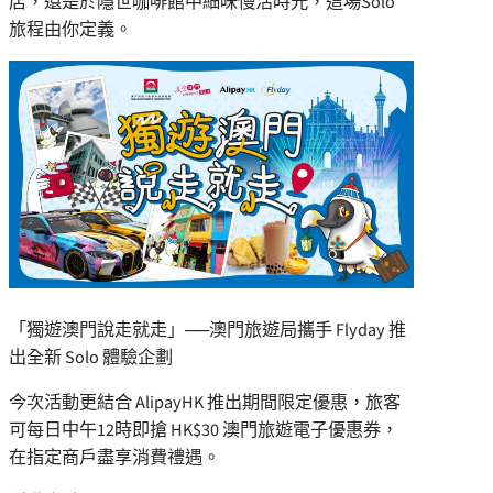
店，還是於隱世咖啡館中細味慢活時光，這場Solo
旅程由你定義。
「獨遊澳⾨說⾛就⾛」──澳⾨旅遊局攜⼿ Flyday 推
出全新 Solo 體驗企劃
今次活動更結合 AlipayHK 推出期間限定優惠，旅客
可每⽇中午12時即搶
HK$30
澳⾨旅遊電⼦優惠券，
在指定商⼾盡享消費禮遇。