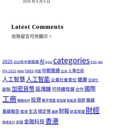
2026 年 8 月 6 日
Latest Comments
尚無留言可供顯示。
categories
AI
2025
2025年中期業績
ESG
Bybit
IBM
tags
中期業績
人事任命
IFA 2025
RWA
中國
亞洲
人工智能
人工智慧
健康
企業社會責任
全球化
加密貨幣
國際
區塊鏈
可持續發展
創新
合作
工商
投資
業績
旅遊
戰略合作
數字資產
新加坡
新能源
財經
財報
生活
業績報告
穩定幣
獎項
財富管理
融資
香港
金融科技
金融
跨境支付