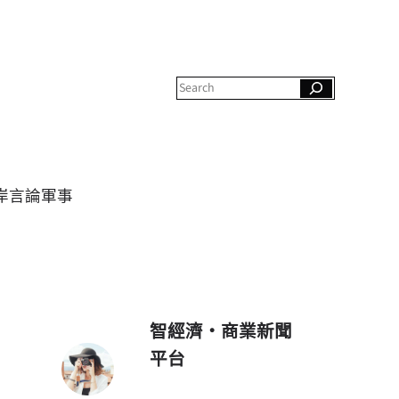
S
e
a
r
c
h
岸
言論
軍事
智經濟・商業新聞
平台