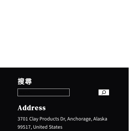
S
e
搜尋
a
r
c
h
Address
3701 Clay Products Dr, Anchorage, Alaska
99517, United States