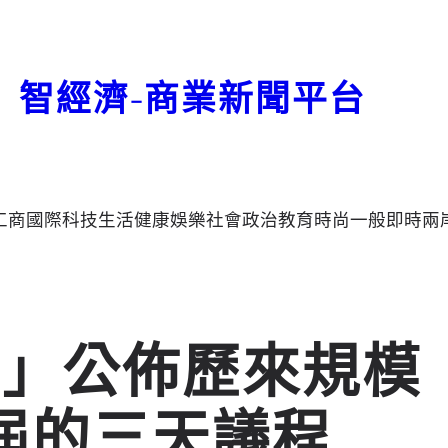
智經濟-商業新聞平台
工商
國際
科技
生活
健康
娛樂
社會
政治
教育
時尚
一般
即時
兩
壇」公佈歷來規模
屆的三天議程