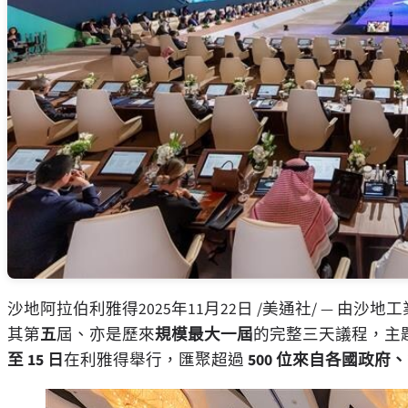
沙地阿拉伯利雅得
2025年11月22日
/美通社/ — 由沙地
其第
五
屆、亦是歷來
規模最大一屆
的完整三天議程，主
至 15 日
在利雅得舉行，匯聚超過
500 位來自各國政