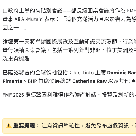
由政府主導的高階別會議——部長級圓桌會議將作為 FMF
董事
Ali Al-Mutairi
表示：「這個充滿活力且以影響力為導向
因之一。」
論壇第一天將舉辦國際展覽及互動知識交流環節，行業
舉行領袖圓桌會議，包括一系列針對非洲、拉丁美洲及
及投資機遇。
已確認發言的全球領袖包括：Rio Tinto 主席
Dominic Ba
Pimenta
、BHP 首席發展總監
Catherine Raw
以及其他頂
FMF 2026 繼續鞏固利雅得作為礦產對話、投資及創
重要提醒：
注意資訊準確性，避免發布虛假資訊。