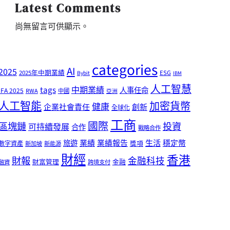
Latest Comments
尚無留言可供顯示。
categories
AI
2025
2025年中期業績
ESG
Bybit
IBM
人工智慧
tags
中期業績
人事任命
IFA 2025
RWA
中國
亞洲
人工智能
加密貨幣
健康
企業社會責任
創新
全球化
工商
國際
區塊鏈
投資
可持續發展
合作
戰略合作
業績
生活
旅遊
業績報告
穩定幣
獎項
數字資產
新加坡
新能源
財經
香港
財報
金融科技
財富管理
金融
融資
跨境支付