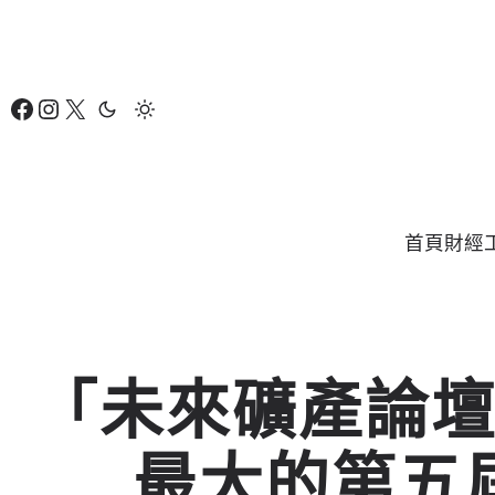
跳
至
主
Facebook
Instagram
X
要
內
容
首頁
財經
「未來礦產論
最大的第五