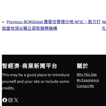
←
Previous:
BCMGlobal 獲委任管理沙地 NFSC，致力打
N
造當地頂尖獨立貸款服務機構
扎
智經濟-商業新聞平台
關於
This may be a good place to introduce
Why This Site
My Experience
yourself and your site or include some
Contact Me
credits.
Facebook
Instagram
X