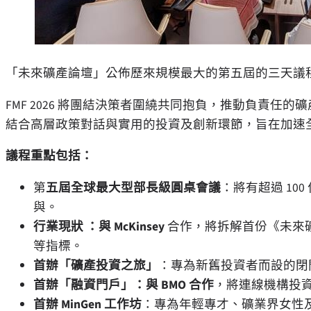
「未來礦產論壇」公佈歷來規模最大的第五屆的三天議
FMF 2026 將團結決策者圍繞共同抱負，推動負責
結合高層政策對話與實用的投資及創新環節，旨在加速
議程重點包括：
第
五屆全球最大型
部長級圓桌會議
：將有超過 10
與。
行業現狀
：與 McKinsey
合作，將拆解首份《未來
等指標。
首辦「礦產投資之旅」
：專為新舊投資者而設的閉
首辦「融資門戶」：與 BMO 合作
，將連線機構投
首辦 MinGen 工作坊
：專為年輕專才、礦業界女性