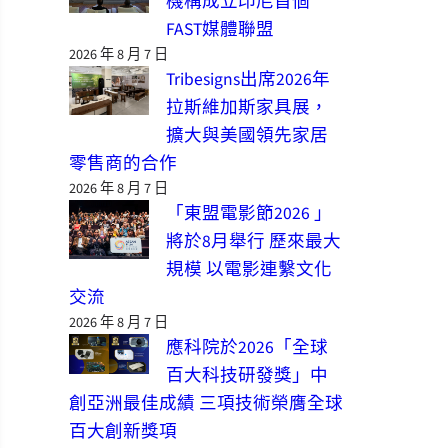
機構成立印尼首個
FAST媒體聯盟
2026 年 8 月 7 日
Tribesigns出席2026年
拉斯維加斯家具展，
擴大與美國領先家居
零售商的合作
2026 年 8 月 7 日
「東盟電影節2026 」
將於8月舉行 歷來最大
規模 以電影連繫文化
交流
2026 年 8 月 7 日
應科院於2026「全球
百大科技研發獎」中
創亞洲最佳成績 三項技術榮膺全球
百大創新獎項