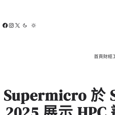
跳
至
主
Facebook
Instagram
X
要
內
容
首頁
財經
Supermicro 於 
2025 展示 HP