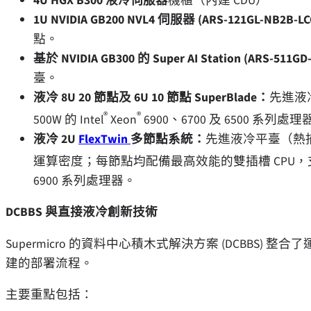
4U HGX B300 液冷伺服器
機櫃（內建 CDU）
1U NVIDIA GB200 NVL4 伺服器 (ARS-121GL-NB2B-LC
點。
基於 NVIDIA GB300 的 Super AI Station (ARS-511G
臺。
液冷 8U 20 節點及 6U 10 節點 SuperBlade：
先進液冷
®
®
500W 的 Intel
Xeon
6900、6700 及 6500 系列處理
液冷 2U
FlexTwin
多節點系統：
先進液冷平臺（熱捕
運算密度；每節點均配備最高效能的雙插槽 CPU，支援高達 50
6900 系列處理器。
DCBBS 與直接液冷創新技術
Supermicro 的資料中心積木式解決方案 (DCBBS) 
建的部署流程。
主要重點包括：