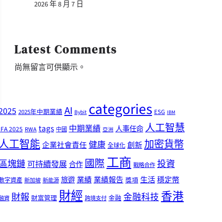
2026 年 8 月 7 日
Latest Comments
尚無留言可供顯示。
categories
AI
2025
2025年中期業績
ESG
Bybit
IBM
人工智慧
tags
中期業績
人事任命
IFA 2025
RWA
中國
亞洲
人工智能
加密貨幣
健康
企業社會責任
創新
全球化
工商
國際
區塊鏈
投資
可持續發展
合作
戰略合作
業績
生活
旅遊
業績報告
穩定幣
獎項
數字資產
新加坡
新能源
財經
香港
財報
金融科技
財富管理
金融
融資
跨境支付