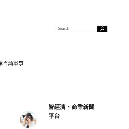
S
e
a
r
c
h
岸
言論
軍事
智經濟・商業新聞
平台