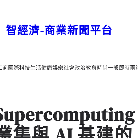
智經濟-商業新聞平台
工商
國際
科技
生活
健康
娛樂
社會
政治
教育
時尚
一般
即時
兩
Supercomputing
C 叢集與 AI 基建的