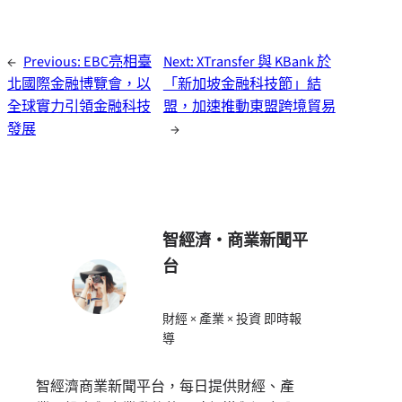
←
Previous:
EBC亮相臺
Next:
XTransfer 與 KBank 於
北國際金融博覽會，以
「新加坡金融科技節」結
全球實力引領金融科技
盟，加速推動東盟跨境貿易
發展
→
智經濟・商業新聞平
台
財經 × 產業 × 投資 即時報
導
智經濟商業新聞平台，每日提供財經、產