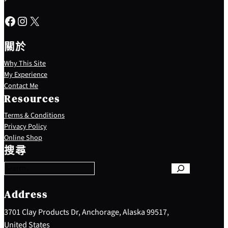
Facebook
Instagram
X
關於
Why This Site
My Experience
Contact Me
Resources
Terms & Conditions
Privacy Policy
S
Online Shop
e
搜尋
a
r
c
h
Address
3701 Clay Products Dr, Anchorage, Alaska 99517,
United States