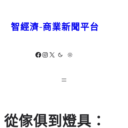
跳
至
主
智經濟-商業新聞平台
要
內
容
Facebook
Instagram
X
從傢俱到燈具：