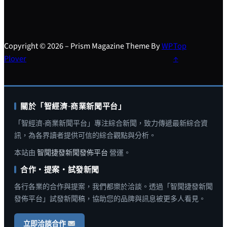
Copyright © 2026 – Prism Magazine Theme By
WP
Top
Plover
↑
關於「智經濟-商業新聞平台」
「智經濟-商業新聞平台」專注綜合新聞，致力傳遞最新綜合資
訊，為各界讀者提供可信的綜合觀點與分析。
本站由
智聞捷發新聞發佈平台
營運。
合作・提案・試發新聞
各行各業的合作與提案，我們都樂於洽談。透過「智聞捷發新聞
發佈平台」試發新聞稿，協助您的品牌與訊息被更多人看見。
立即洽談合作