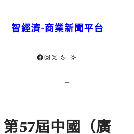
跳
至
主
智經濟-商業新聞平台
要
內
容
Facebook
Instagram
X
第57屆中國（廣