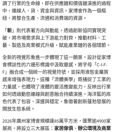
調了行業的生命線，即在供應鏈和價值鏈演進的過程
中，連線人、貨、資金與資訊。家博會作為一個樞
紐，將整合生產、流通和消費端的資源。
「
新
」則代表著方向與動能，透過創新協同實現突
破，將市場需求與上下游能力對齊，推動材料、工
藝、製造及商業模式升級，賦能產業鏈的各個環節。
全新的視覺形象進一步體現了這一願景。設計從家博
會標誌性的六邊形標識中汲取靈感，將字母「C-I-F-
F」融合成一個統一的視覺符號，並採用液態金屬質
感來增強表現力。這種「流體美學」既捕捉了工業的
力量感，也體現了液體的靈活應變能力，反映出行業
如何透過動態連線與創意融合持續演進。海洋藍的底
色代表了包容、深邃與穩定，象徵著創新蓬勃發展的
開放生態系統。
2026年廣州家博會規模達85萬平方米，匯聚逾4900家
展商，將設立三大展區：
家居傢俱
、
辦公環境及商業