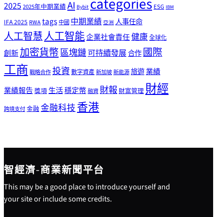
categories
AI
2025
2025年中期業績
ESG
Bybit
IBM
tags
中期業績
人事任命
IFA 2025
RWA
中國
亞洲
人工智能
人工智慧
健康
企業社會責任
全球化
加密貨幣
國際
區塊鏈
可持續發展
創新
合作
工商
投資
業績
旅遊
戰略合作
數字資產
新加坡
新能源
財經
財報
生活
業績報告
穩定幣
獎項
財富管理
融資
香港
金融科技
金融
跨境支付
智經濟-商業新聞平台
This may be a good place to introduce yourself and
your site or include some credits.