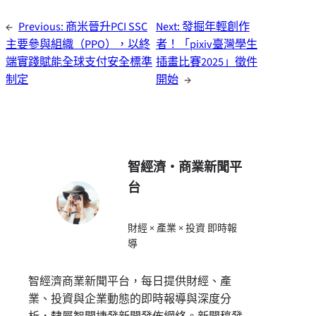
←
Previous:
商米晉升PCI SSC
Next:
發掘年輕創作
主要參與組織（PPO），以終
者！「pixiv臺灣學生
端實踐賦能全球支付安全標準
插畫比賽2025」徵件
制定
開始
→
智經濟・商業新聞平
台
財經 × 產業 × 投資 即時報
導
智經濟商業新聞平台，每日提供財經、產
業、投資與企業動態的即時報導與深度分