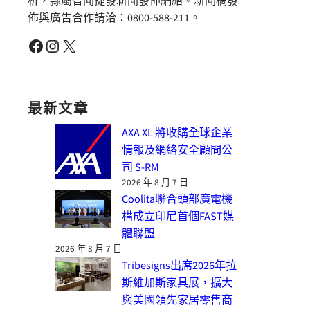
析，隸屬智聞捷發新聞發佈網絡。新聞稿發
佈與廣告合作請洽：0800-588-211。
Facebook
Instagram
X
最新文章
AXA XL 將收購全球企業
情報及網絡安全顧問公
司 S-RM
2026 年 8 月 7 日
Coolita聯合頭部廣電機
構成立印尼首個FAST媒
體聯盟
2026 年 8 月 7 日
Tribesigns出席2026年拉
斯維加斯家具展，擴大
與美國領先家居零售商