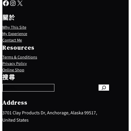
Facebook
Instagram
X
關於
Why This Site
My Experience
Contact Me
Resources
Terms & Conditions
Privacy Policy
S
Online Shop
e
搜尋
a
r
c
h
Address
3701 Clay Products Dr, Anchorage, Alaska 99517,
United States