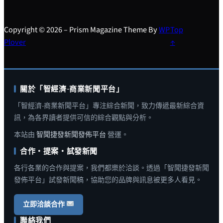
Copyright © 2026 – Prism Magazine Theme By
WP
Top
Plover
↑
關於「智經濟-商業新聞平台」
「智經濟-商業新聞平台」專注綜合新聞，致力傳遞最新綜合資
訊，為各界讀者提供可信的綜合觀點與分析。
本站由
智聞捷發新聞發佈平台
營運。
合作・提案・試發新聞
各行各業的合作與提案，我們都樂於洽談。透過「智聞捷發新聞
發佈平台」試發新聞稿，協助您的品牌與訊息被更多人看見。
立即洽談合作
聯絡我們