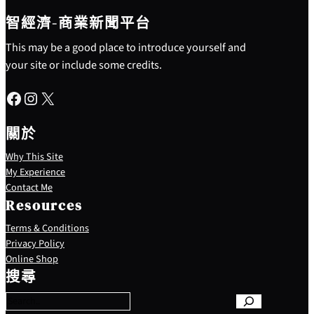
智經濟-商業新聞平台
This may be a good place to introduce yourself and
your site or include some credits.
Facebook
Instagram
X
關於
Why This Site
My Experience
Contact Me
Resources
Terms & Conditions
Privacy Policy
S
Online Shop
e
搜尋
a
r