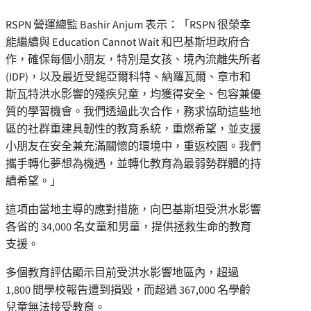
RSPN 營運總監
Bashir Anjum
表示：「RSPN 很榮幸
能繼續與 Education Cannot Wait 和巴基斯坦政府合
作，確保每個小朋友，特別是女孩、境內流離失所者
(IDP)，以及最近受錫亞爾科特、納羅瓦爾、章市和
斯瓦特洪水影響的殘疾兒童，均獲得安全、包容兼優
質的學習機會。我們透過此次合作，務求協助這些地
區的社群重建具韌性的教育系統，重燃希望，並支援
小朋友在安全兼充滿關懷的環境中，重返校園。我們
攜手轉化夢想為機遇，並轉化教育為最弱勢群體的持
續希望。」
這項由當地主導的應對措施，向巴基斯坦受洪水影響
各省的 34,000 名女童和男童，提供拯救生命的教育
支援。
多個教育評估顯示目前受洪水影響地區內，超過
1,800 間學校報告遭到損毀，而超過 367,000 名學齡
兒童無法接受教育。