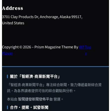
c
h
Address
3701 Clay Products Dr, Anchorage, Alaska 99517,
United States
Copyright © 2026 – Prism Magazine Theme By
WP
Top
Plover
↑
關於「智經濟-商業新聞平台」
「智經濟-商業新聞平台」專注綜合新聞，致力傳遞最新綜合資
訊，為各界讀者提供可信的綜合觀點與分析。
本站由
智聞捷發新聞發佈平台
營運。
合作・提案・試發新聞