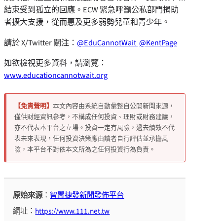
結束受到孤立的回應。ECW 緊急呼籲公私部門捐助
者擴大支援，從而惠及更多弱勢兒童和青少年。
請於 X/Twitter 關注：
@EduCannotWait
@KentPage
如欲檢視更多資料，請瀏覽：
www.educationcannotwait.org
【免責聲明】
本文內容由系統自動彙整自公開新聞來源，
僅供財經資訊參考，不構成任何投資、理財或財務建議，
亦不代表本平台之立場。投資一定有風險，過去績效不代
表未來表現，任何投資決策應由讀者自行評估並承擔風
險，本平台不對依本文所為之任何投資行為負責。
原始來源
：
智聞捷發新聞發佈平台
網址：
https://www.111.net.tw