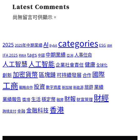
Latest Comments
尚無留言可供顯示。
categories
AI
2025
2025年中期業績
ESG
Bybit
IBM
tags
中期業績
人事任命
IFA 2025
RWA
中國
亞洲
人工智能
人工智慧
健康
企業社會責任
全球化
加密貨幣
國際
區塊鏈
可持續發展
創新
合作
工商
投資
業績
旅遊
戰略合作
數字資產
新加坡
新能源
財經
財報
生活
業績報告
穩定幣
獎項
財富管理
融資
香港
金融科技
金融
跨境支付