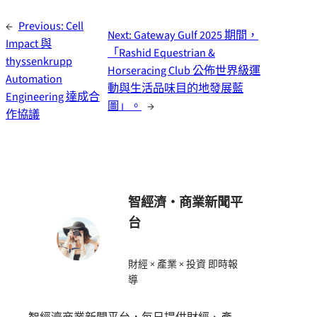
←
Previous:
Cell
Next:
Gateway Gulf 2025 期間，
Impact 與
「Rashid Equestrian &
thyssenkrupp
Horseracing Club 公佈世界級運
Automation
動與生活品味目的地發展藍
Engineering 達成合
圖」。
→
作協議
智經濟・商業新聞平
台
財經 × 產業 × 投資 即時報
導