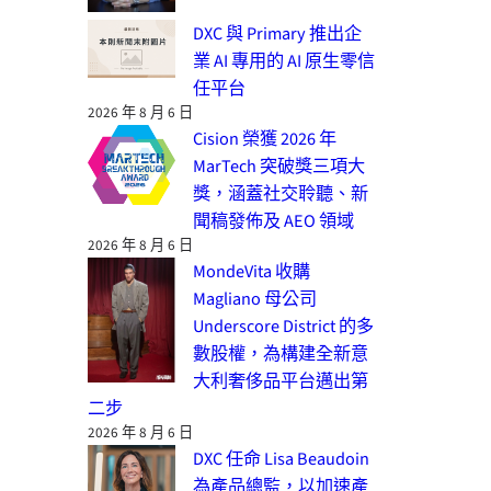
DXC 與 Primary 推出企
業 AI 專用的 AI 原生零信
任平台
2026 年 8 月 6 日
Cision 榮獲 2026 年
MarTech 突破獎三項大
獎，涵蓋社交聆聽、新
聞稿發佈及 AEO 領域
2026 年 8 月 6 日
MondeVita 收購
Magliano 母公司
Underscore District 的多
數股權，為構建全新意
大利奢侈品平台邁出第
二步
2026 年 8 月 6 日
DXC 任命 Lisa Beaudoin
為產品總監，以加速產