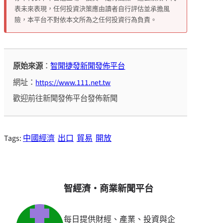
表未來表現，任何投資決策應由讀者自行評估並承擔風
險，本平台不對依本文所為之任何投資行為負責。
原始來源
：
智聞捷發新聞發佈平台
網址：
https://www.111.net.tw
歡迎前往新聞發佈平台發佈新聞
Tags:
中國經濟
出口
貿易
開放
智經濟・商業新聞平台
每日提供財經、產業、投資與企