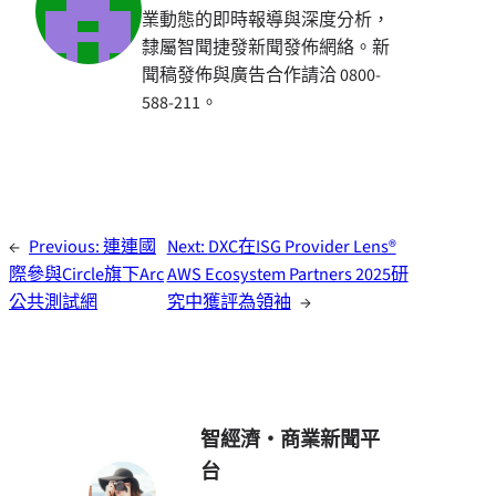
業動態的即時報導與深度分析，
隸屬智聞捷發新聞發佈網絡。新
聞稿發佈與廣告合作請洽 0800-
588-211。
←
Previous:
連連國
Next:
DXC在ISG Provider Lens®
際參與Circle旗下Arc
AWS Ecosystem Partners 2025研
公共測試網
究中獲評為領袖
→
智經濟・商業新聞平
台