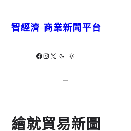
跳
至
主
智經濟-商業新聞平台
要
內
容
Facebook
Instagram
X
繪就貿易新圖