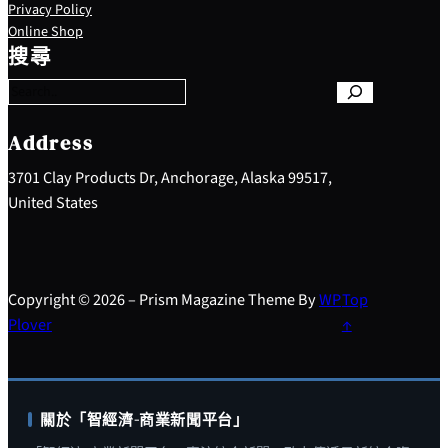
Privacy Policy
S
Online Shop
e
搜尋
a
r
c
h
Address
3701 Clay Products Dr, Anchorage, Alaska 99517,
United States
Copyright © 2026 – Prism Magazine Theme By
WP
Top
Plover
↑
關於「智經濟-商業新聞平台」