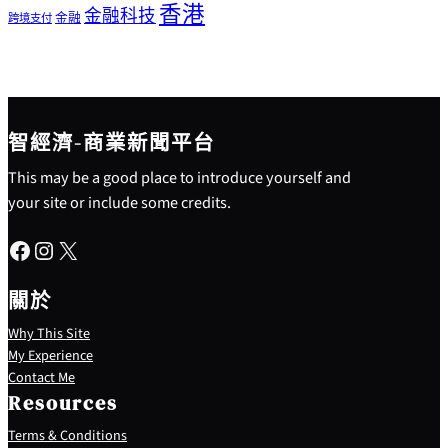
香港
金融科技
金融
跨境支付
智經濟-商業新聞平台
This may be a good place to introduce yourself and
your site or include some credits.
Facebook
Instagram
X
關於
Why This Site
My Experience
Contact Me
Resources
Terms & Conditions