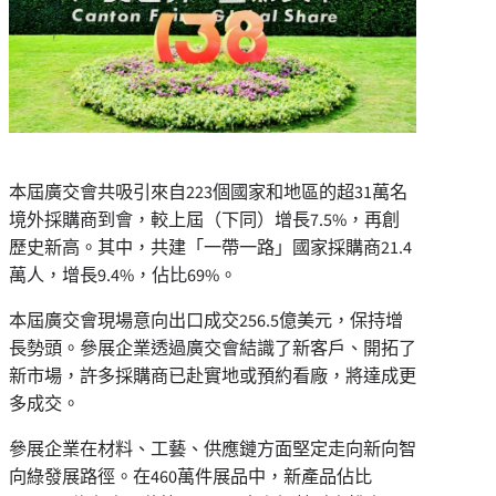
本屆廣交會‌共吸引來自223個國家和地區的超31萬名
境外採購商到會，較上屆（下同）增長7.5%，再創
歷史新高。其中，共建「一帶一路」國家採購商21.4
萬人，增長9.4%，佔比69%。
本屆廣交會現場意向出口成交256.5億美元，保持增
長勢頭。參展企業透過廣交會結識了新客戶、開拓了
新市場，許多採購商已赴實地或預約看廠，將達成更
多成交。
參展企業在材料、工藝、供應鏈方面堅定走向新向智
向綠發展路徑。在460萬件展品中，新產品佔比