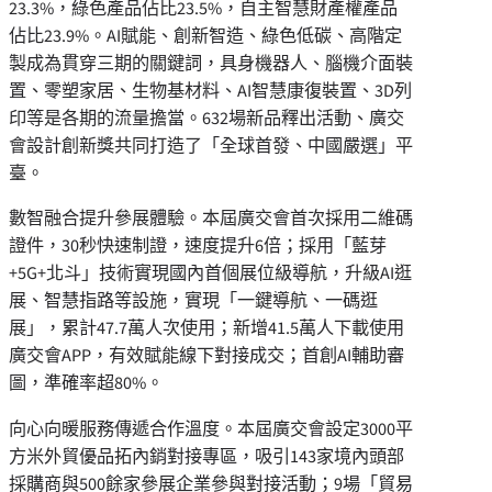
23.3%，綠色產品佔比23.5%，自主智慧財產權產品
佔比23.9%。AI賦能、創新智造、綠色低碳、高階定
製成為貫穿三期的關鍵詞，具身機器人、腦機介面裝
置、零塑家居、生物基材料、AI智慧康復裝置、3D列
印等是各期的流量擔當。632場新品釋出活動、廣交
會設計創新獎共同打造了「全球首發、中國嚴選」平
臺。
數智融合提升參展體驗。本屆廣交會首次採用二維碼
證件，30秒快速制證，速度提升6倍；採用「藍芽
+5G+北斗」技術實現國內首個展位級導航，升級AI逛
展、智慧指路等設施，實現「一鍵導航、一碼逛
展」，累計47.7萬人次使用；新增41.5萬人下載使用
廣交會APP，有效賦能線下對接成交；首創AI輔助審
圖，準確率超80%。
向心向暖服務傳遞合作溫度。本屆廣交會設定3000平
方米外貿優品拓內銷對接專區，吸引143家境內頭部
採購商與500餘家參展企業參與對接活動；9場「貿易