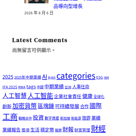
品導向型增長
2026 年 8 月 6 日
Latest Comments
尚無留言可供顯示。
categories
AI
2025
2025年中期業績
ESG
Bybit
IBM
tags
中期業績
人事任命
IFA 2025
RWA
中國
亞洲
人工智能
人工智慧
健康
企業社會責任
全球化
加密貨幣
國際
區塊鏈
可持續發展
創新
合作
工商
投資
業績
旅遊
戰略合作
數字資產
新加坡
新能源
財經
財報
生活
業績報告
穩定幣
獎項
財富管理
融資