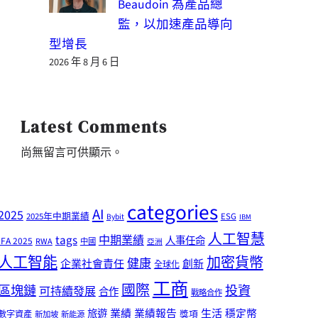
Beaudoin 為產品總
監，以加速產品導向
型增長
2026 年 8 月 6 日
Latest Comments
尚無留言可供顯示。
categories
AI
2025
2025年中期業績
ESG
Bybit
IBM
人工智慧
tags
中期業績
人事任命
IFA 2025
RWA
中國
亞洲
人工智能
加密貨幣
健康
企業社會責任
創新
全球化
工商
國際
區塊鏈
投資
可持續發展
合作
戰略合作
業績
生活
旅遊
業績報告
穩定幣
獎項
數字資產
新加坡
新能源