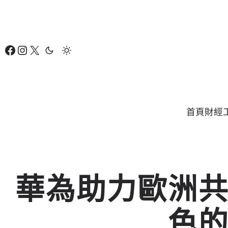
跳
至
主
Facebook
Instagram
X
要
內
容
首頁
財經
華為助力歐洲
色