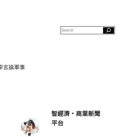
S
e
a
r
c
h
岸
言論
軍事
智經濟・商業新聞
平台