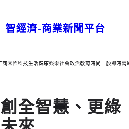
智經濟-商業新聞平台
工商
國際
科技
生活
健康
娛樂
社會
政治
教育
時尚
一般
即時
兩
共創全智慧、更綠
的未來