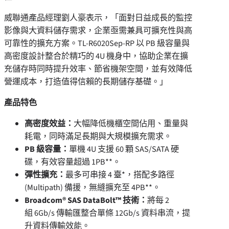
威聯通產品經理劉人豪表示，「面對日益成長的監控
影像與大資料儲存需求，企業亟需兼具可擴充性與高
可靠性的擴充方案。TL-R6020Sep-RP 以 PB 級容量與
高密度設計整合於精巧的 4U 機身中，協助企業在擴
充儲存時同時提升效率、節省機架空間，並有效降低
營運成本，打造值得信賴的長期儲存基礎。」
產品特色
高密度效益：
大幅降低機櫃空間佔用、重量與
耗電，同時滿足長期與大規模擴充需求。
PB
級容量：
單機 4U 支援 60 顆 SAS/SATA 硬
碟，有效容量超過 1PB**。
彈性擴充：
最多可串接 4 臺*，搭配多路徑
(Multipath) 備援，無縫擴充至 4PB**。
Broadcom® SAS DataBolt™
技術：
將每 2
組 6Gb/s 傳輸匯整合單條 12Gb/s 資料串流，提
升資料傳輸效能。