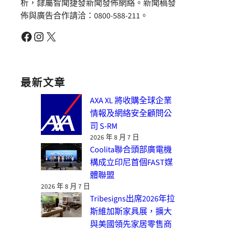
析，隸屬智聞捷發新聞發佈網絡。新聞稿發
佈與廣告合作請洽：0800-588-211。
Facebook
Instagram
X
最新文章
AXA XL 將收購全球企業
情報及網絡安全顧問公
司 S-RM
2026 年 8 月 7 日
Coolita聯合頭部廣電機
構成立印尼首個FAST媒
體聯盟
2026 年 8 月 7 日
Tribesigns出席2026年拉
斯維加斯家具展，擴大
與美國領先家居零售商