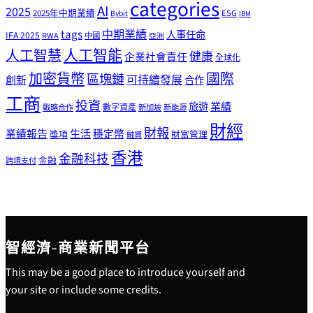
categories
AI
2025
2025年中期業績
ESG
Bybit
IBM
tags
中期業績
人事任命
IFA 2025
RWA
中國
亞洲
人工智能
人工智慧
健康
企業社會責任
全球化
加密貨幣
國際
區塊鏈
可持續發展
創新
合作
工商
投資
業績
旅遊
戰略合作
數字資產
新加坡
新能源
財經
財報
生活
業績報告
穩定幣
獎項
財富管理
融資
香港
金融科技
金融
跨境支付
智經濟-商業新聞平台
This may be a good place to introduce yourself and
your site or include some credits.