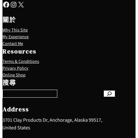
Facebook
Instagram
X
關於
Why This Site
My Experience
Contact Me
Resources
Terms & Conditions
Privacy Policy
S
Online Shop
e
搜尋
a
r
c
h
Address
3701 Clay Products Dr, Anchorage, Alaska 99517,
United States