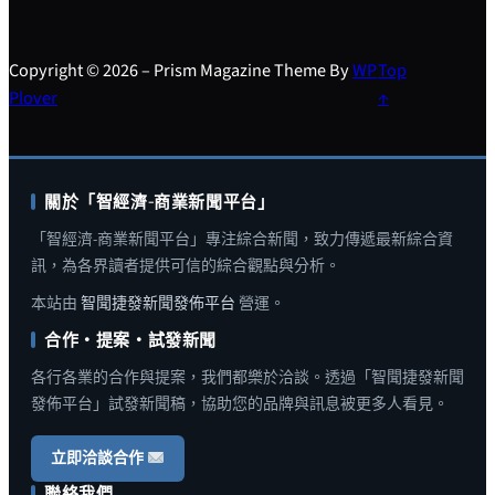
Copyright © 2026 – Prism Magazine Theme By
WP
Top
Plover
↑
關於「智經濟-商業新聞平台」
「智經濟-商業新聞平台」專注綜合新聞，致力傳遞最新綜合資
訊，為各界讀者提供可信的綜合觀點與分析。
本站由
智聞捷發新聞發佈平台
營運。
合作・提案・試發新聞
各行各業的合作與提案，我們都樂於洽談。透過「智聞捷發新聞
發佈平台」試發新聞稿，協助您的品牌與訊息被更多人看見。
立即洽談合作
聯絡我們