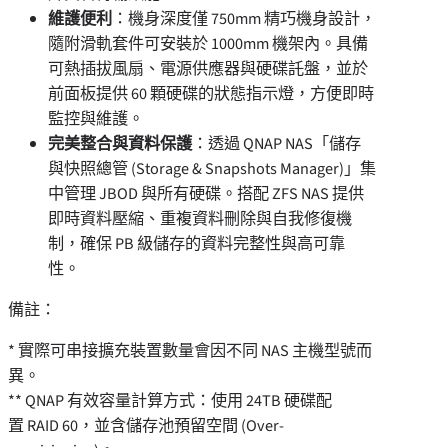
維護便利
：機身深度僅 750mm 精巧機身設計，
隨附滑軌套件可安裝於 1000mm 機架內。具備
可熱插拔風扇、電源供應器與硬碟託盤，並於
前面板提供 60 顆硬碟的狀態指示燈，方便即時
監控與維護。
完美整合與資料保護
：透過 QNAP NAS「儲存
與快照總管 (Storage & Snapshots Manager)」集
中管理 JBOD 與所有硬碟。搭配 ZFS NAS 提供
即時資料壓縮、重複資料刪除與自我修復機
制，確保 PB 級儲存的資料完整性與高可靠
性。
備註：
* 實際可串接擴充裝置數量會因不同 NAS 主機型號而
異。
** QNAP 有效容量計算方式：使用 24TB 硬碟配
置 RAID 60，並含儲存池預留空間 (Over-