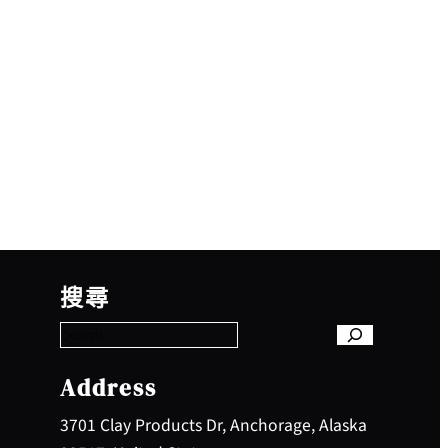
S
e
搜尋
a
r
c
h
Address
3701 Clay Products Dr, Anchorage, Alaska