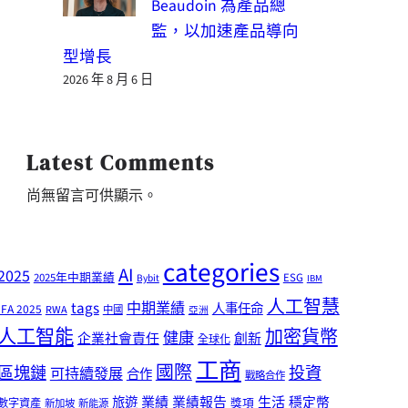
Beaudoin 為產品總
監，以加速產品導向
型增長
2026 年 8 月 6 日
Latest Comments
尚無留言可供顯示。
categories
AI
2025
2025年中期業績
ESG
Bybit
IBM
人工智慧
tags
中期業績
人事任命
IFA 2025
RWA
中國
亞洲
人工智能
加密貨幣
健康
企業社會責任
創新
全球化
工商
國際
區塊鏈
投資
可持續發展
合作
戰略合作
業績
生活
旅遊
業績報告
穩定幣
獎項
數字資產
新加坡
新能源