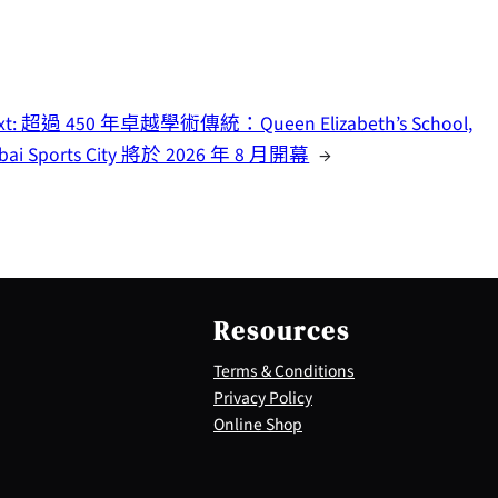
xt:
超過 450 年卓越學術傳統：Queen Elizabeth’s School,
bai Sports City 將於 2026 年 8 月開幕
→
Resources
Terms & Conditions
Privacy Policy
Online Shop