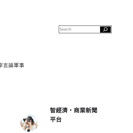
S
e
a
r
c
h
岸
言論
軍事
智經濟・商業新聞
平台