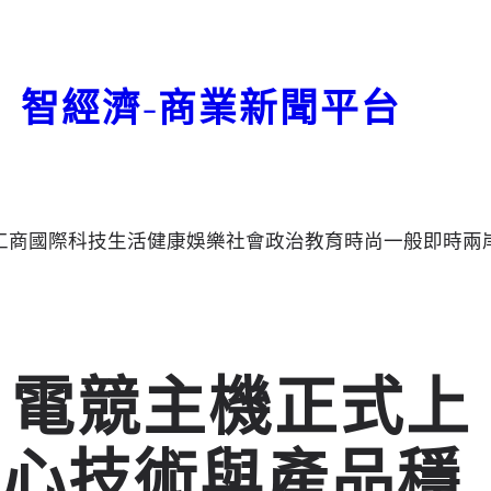
智經濟-商業新聞平台
工商
國際
科技
生活
健康
娛樂
社會
政治
教育
時尚
一般
即時
兩
E 5 電競主機正式上
核心技術與產品穩