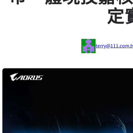
定
terry@111.com.