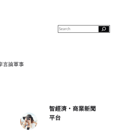
S
e
a
r
c
h
岸
言論
軍事
智經濟・商業新聞
平台