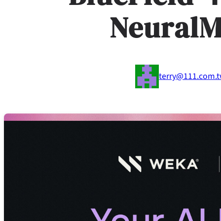
Neural
terry@111.com.