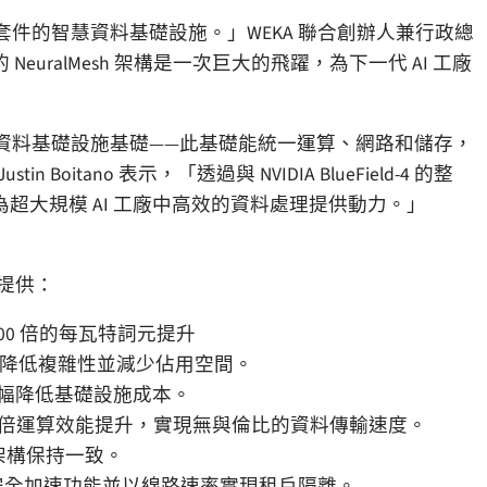
套件的智慧資料基礎設施。」WEKA 聯合創辦人兼行政總
ld-4 打造的 NeuralMesh 架構是一次巨大的飛躍，為下一代 AI 工廠
的資料基礎設施基礎——此基礎能統一運算、網路和儲存，
Justin Boitano
表示，「透過與 NVIDIA BlueField-4 的整
轉型，為超大規模 AI 工廠中高效的資料處理提供動力。」
統將提供：
100 倍的每瓦特詞元提升
器，降低複雜性並減少佔用空間。
幅降低基礎設施成本。
/s 網路和 6 倍運算效能提升，實現無與倫比的資料傳輸速度。
工廠架構保持一致。
安全加速功能並以線路速率實現租戶隔離。