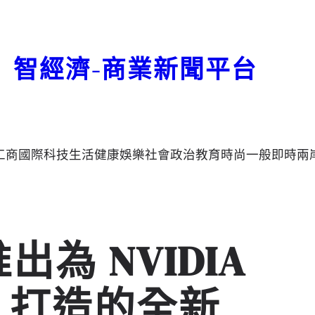
智經濟-商業新聞平台
工商
國際
科技
生活
健康
娛樂
社會
政治
教育
時尚
一般
即時
兩
出為 NVIDIA
d-4 打造的全新