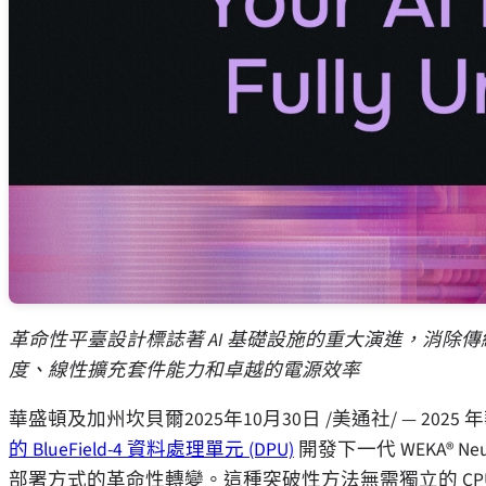
革命性平臺設計標誌著 AI 基礎設施的重大演進，消除傳統
度、線性擴充套件能力和卓越的電源效率
華盛頓及加州坎貝爾
2025年10月30日
/美通社/ — 2025
的 BlueField-4 資料處理單元 (DPU)
開發下一代 WEKA® N
部署方式的革命性轉變。這種突破性方法無需獨立的 CP