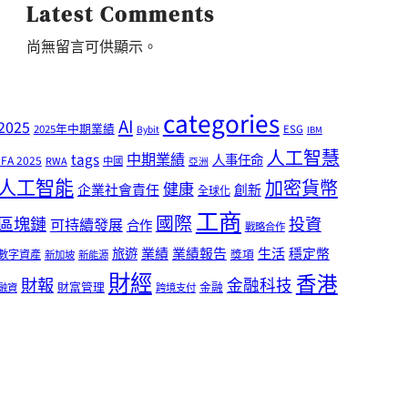
Latest Comments
尚無留言可供顯示。
categories
AI
2025
2025年中期業績
ESG
Bybit
IBM
人工智慧
tags
中期業績
人事任命
IFA 2025
RWA
中國
亞洲
人工智能
加密貨幣
健康
企業社會責任
創新
全球化
工商
國際
區塊鏈
投資
可持續發展
合作
戰略合作
業績
生活
旅遊
業績報告
穩定幣
獎項
數字資產
新加坡
新能源
財經
香港
財報
金融科技
財富管理
金融
融資
跨境支付