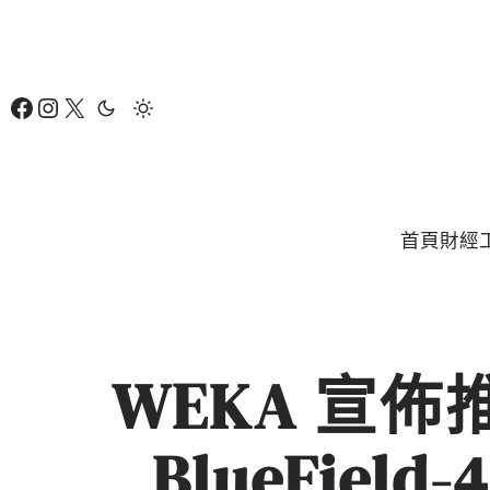
跳
至
主
Facebook
Instagram
X
要
內
容
首頁
財經
WEKA 宣佈推
BlueFiel