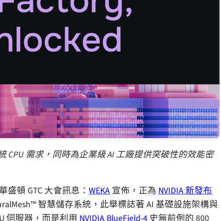
 CPU 需求，同時為企業級 AI 工廠提供突破性的效能密
 年華盛頓 GTC 大會訊息：
WEKA
宣佈，正為
NVIDIA 新發布
euralMesh™ 智慧儲存系統，此舉標誌著 AI 基礎設施架構與
U 伺服器，而是利用
NVIDIA BlueField-4
史無前例的 800