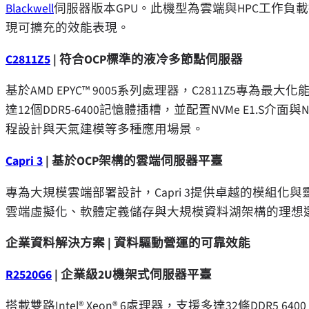
Blackwell
伺服器版本GPU。此機型為雲端與HPC工作負
現可擴充的效能表現。
C2811Z5
|
符合
OCP
標準的液冷多節點伺服器
基於AMD EPYC™ 9005系列處理器，C2811Z5
達12個DDR5-6400記憶體插槽，並配置NVMe E1.S介
程設計與天氣建模等多種應用場景。
Capri 3
|
基於
OCP
架構的雲端伺服器平臺
專為大規模雲端部署設計，Capri 3提供卓越的模組
雲端虛擬化、軟體定義儲存與大規模資料湖架構的理想
企業資料解決方案
|
資料驅動營運的可靠效能
R2520G6
|
企業級
2U
機架式伺服器平臺
搭載雙路Intel® Xeon® 6處理器，支援多達32條DDR5 6