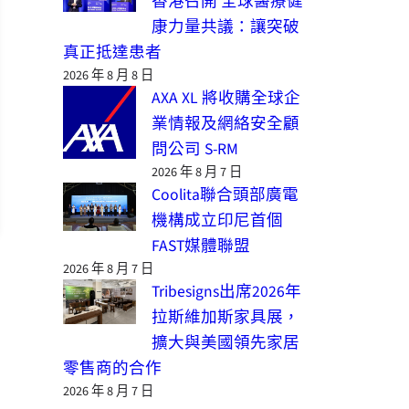
香港召開 全球醫療健
康力量共議：讓突破
真正抵達患者
2026 年 8 月 8 日
AXA XL 將收購全球企
業情報及網絡安全顧
問公司 S-RM
2026 年 8 月 7 日
Coolita聯合頭部廣電
機構成立印尼首個
FAST媒體聯盟
2026 年 8 月 7 日
Tribesigns出席2026年
拉斯維加斯家具展，
擴大與美國領先家居
零售商的合作
2026 年 8 月 7 日