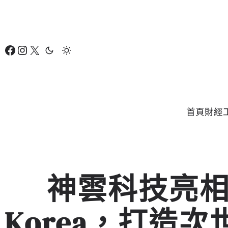
跳
至
主
Facebook
Instagram
X
要
內
容
首頁
財經
神雲科技亮相20
Korea，打造