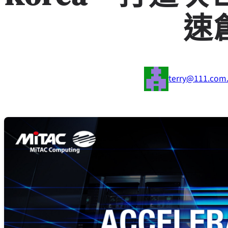
速
terry@111.com