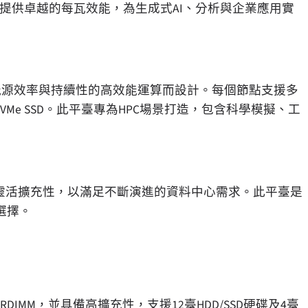
載提供卓越的每瓦效能，為生成式AI、分析與企業應用實
專為最大化能源效率與持續性的高效能運算而設計。每個節點支援多
面與NVMe SSD。此平臺專為HPC場景打造，包含科學模擬、工
化與靈活擴充性，以滿足不斷演進的資料中心需求。此平臺是
選擇。
400 RDIMM，並具備高擴充性，支援12臺HDD/SSD硬碟及4臺