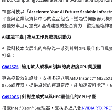
MiTAC Computing Accelerates AI Innovation at AI Expo Kor
神雲科技以「
Accelerate Your AI Future: Scalable Infras
平臺與企業級資料中心的產品組合。透過從伺服器到機
最佳效率且可擴充AI基礎建設的整合實力。歡迎蒞臨神
AI
加速平臺
|
為
AI
工作負載提供動力
神雲科技本次展出的亮點為一系列針對GPU最佳化且具
打造：
G8825Z5
|
適用於大規模
AI
訓練的高密度
GPU
伺服器
專為極致效能設計，支援多達八張AMD Instinct™ MI325X或MI
9755處理器。提供卓越的運算密度，能加速資料處理
G4520G6
|
針對生成式
AI
與
HPC
最佳化的
GPU
平臺
搭載Intel® Xeon® 6處理器，支援多達八張
NVIDIA RTX PRO