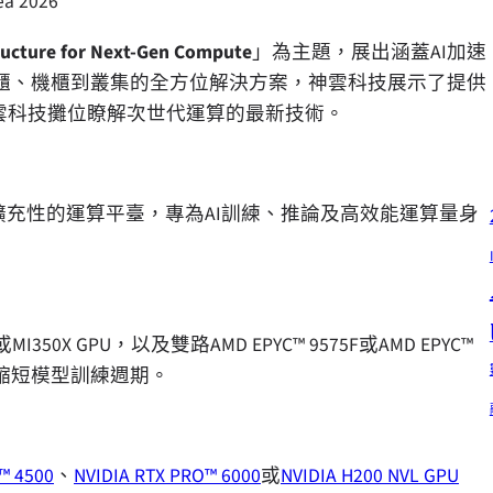
ea 2026
tructure for Next-Gen Compute
」為主題，展出涵蓋AI加速
櫃、機櫃到叢集的全方位解決方案，神雲科技展示了提供
雲科技攤位瞭解次世代運算的最新技術。
擴充性的運算平臺，專為AI訓練、推論及高效能運算量身
350X GPU，以及雙路AMD EPYC™ 9575F或AMD EPYC™
，縮短模型訓練週期。
™ 4500
、
NVIDIA RTX PRO™ 6000
或
NVIDIA H200 NVL GPU