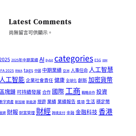
Latest Comments
尚無留言可供顯示。
categories
AI
2025
2025年中期業績
ESG
Bybit
IBM
人工智慧
tags
中期業績
人事任命
IFA 2025
RWA
中國
亞洲
人工智能
加密貨幣
健康
企業社會責任
創新
全球化
工商
國際
區塊鏈
投資
可持續發展
合作
戰略合作
業績
生活
旅遊
業績報告
穩定幣
獎項
數字資產
新加坡
新能源
財經
香港
財報
金融科技
財富管理
金融
融資
跨境支付