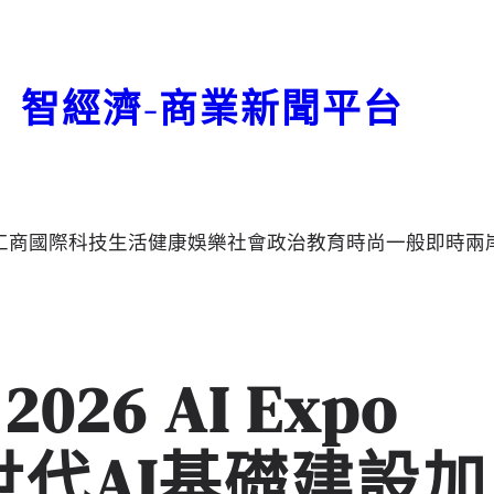
智經濟-商業新聞平台
工商
國際
科技
生活
健康
娛樂
社會
政治
教育
時尚
一般
即時
兩
26 AI Expo
次世代AI基礎建設加