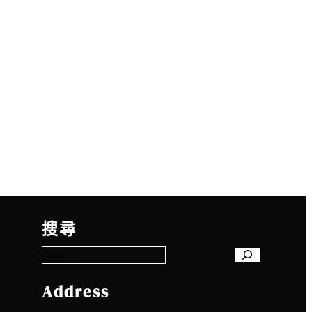
S
e
搜尋
a
r
c
h
Address