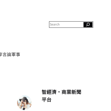
S
e
a
r
c
h
岸
言論
軍事
智經濟・商業新聞
平台