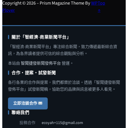
Copyright © 2026 – Prism Magazine Theme By
WP
Top
Plover
↑
關於「智經濟-商業新聞平台」
「智經濟-商業新聞平台」專注綜合新聞，致力傳遞最新綜合資
訊，為各界讀者提供可信的綜合觀點與分析。
本站由
智聞捷發新聞發佈平台
營運。
合作・提案・試發新聞
各行各業的合作與提案，我們都樂於洽談。透過「智聞捷發新聞
發佈平台」試發新聞稿，協助您的品牌與訊息被更多人看見。
立即洽談合作
聯絡我們
投稿合作
ecoyah+115@gmail.com