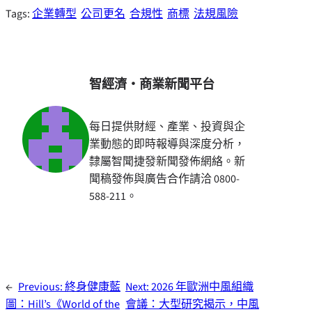
Tags:
企業轉型
公司更名
合規性
商標
法規風險
智經濟・商業新聞平台
每日提供財經、產業、投資與企
業動態的即時報導與深度分析，
隸屬智聞捷發新聞發佈網絡。新
聞稿發佈與廣告合作請洽 0800-
588-211。
←
Previous:
終身健康藍
Next:
2026 年歐洲中風組織
圖：Hill’s《World of the
會議：大型研究揭示，中風