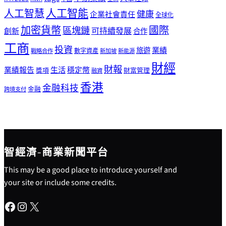
人工智能
人工智慧
健康
企業社會責任
全球化
加密貨幣
國際
區塊鏈
可持續發展
創新
合作
工商
投資
業績
旅遊
戰略合作
數字資產
新加坡
新能源
財經
財報
生活
業績報告
穩定幣
獎項
財富管理
融資
香港
金融科技
金融
跨境支付
智經濟-商業新聞平台
This may be a good place to introduce yourself and
your site or include some credits.
Facebook
Instagram
X