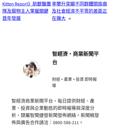
Kitten Report》助獸醫團
率攀升突顯不同群體間族裔
隊及寵物主人掌握關鍵
及社會經濟不平等的差距正
首年發展
在擴大
→
智經濟・商業新聞平
台
財經 × 產業 × 投資 即時報
導
智經濟商業新聞平台，每日提供財經、產
業、投資與企業動態的即時報導與深度分
析，隸屬智聞捷發新聞發佈網絡。新聞稿發
佈與廣告合作請洽：0800-588-211。