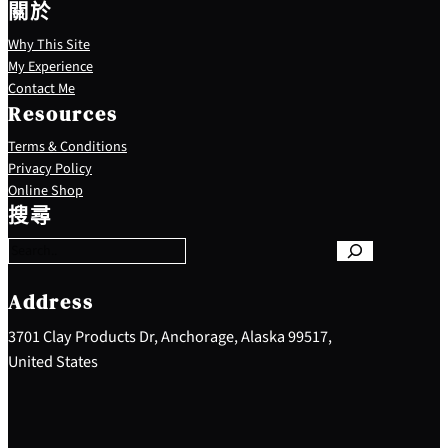
關於
Why This Site
My Experience
Contact Me
Resources
Terms & Conditions
Privacy Policy
S
Online Shop
e
搜尋
a
r
c
h
Address
3701 Clay Products Dr, Anchorage, Alaska 99517,
United States