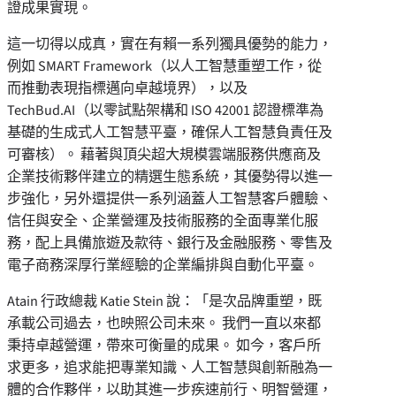
證成果實現。
這一切得以成真，實在有賴一系列獨具優勢的能力，
例如 SMART Framework（以人工智慧重塑工作，從
而推動表現指標邁向卓越境界），以及
TechBud.AI（以零試點架構和 ISO 42001 認證標準為
基礎的生成式人工智慧平臺，確保人工智慧負責任及
可審核）。 藉著與頂尖超大規模雲端服務供應商及
企業技術夥伴建立的精選生態系統，其優勢得以進一
步強化，另外還提供一系列涵蓋人工智慧客戶體驗、
信任與安全、企業營運及技術服務的全面專業化服
務，配上具備旅遊及款待、銀行及金融服務、零售及
電子商務深厚行業經驗的企業編排與自動化平臺。
Atain 行政總裁 Katie Stein 說：「是次品牌重塑，既
承載公司過去，也映照公司未來。 我們一直以來都
秉持卓越營運，帶來可衡量的成果。 如今，客戶所
求更多，追求能把專業知識、人工智慧與創新融為一
體的合作夥伴，以助其進一步疾速前行、明智營運，