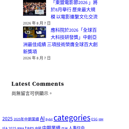
「東盟電影節2026 」將
於8月舉行 歷來最大規
模 以電影連繫文化交流
2026 年 8 月 7 日
應科院於2026「全球百
大科技研發獎」中創亞
洲最佳成績 三項技術榮膺全球百大創
新獎項
2026 年 8 月 7 日
Latest Comments
尚無留言可供顯示。
categories
AI
2025
2025年中期業績
ESG
Bybit
IBM
tags
中期業績
人事任命
IFA 2025
RWA
中國
亞洲