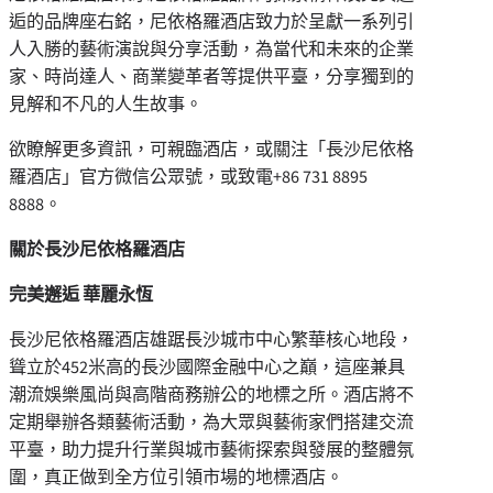
逅的品牌座右銘，尼依格羅酒店致力於呈獻一系列引
人入勝的藝術演說與分享活動，為當代和未來的企業
家、時尚達人、商業變革者等提供平臺，分享獨到的
見解和不凡的人生故事。
欲瞭解更多資訊，可親臨酒店，或關注「長沙尼依格
羅酒店」官方微信公眾號，或致電
+86 731 8895
8888
。
關於長沙尼依格羅酒店
完美邂逅
華麗永恆
長沙尼依格羅酒店雄踞長沙城市中心繁華核心地段，
聳立於452米高的長沙國際金融中心之巔，這座兼具
潮流娛樂風尚與高階商務辦公的地標之所。酒店將不
定期舉辦各類藝術活動，為大眾與藝術家們搭建交流
平臺，助力提升行業與城市藝術探索與發展的整體氛
圍，真正做到全方位引領市場的地標酒店。