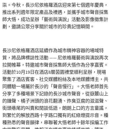
柒。今秋，長沙尼依格羅酒店迎來第七個週年慶典，
推出系列週年限定產品及禮遇，並攜手城市聲音採集
師大悟，成功呈辦「藝術與演說」活動及影像徵集計
劃，邀請公眾分享關於城市的珍貴記憶瞬間。
長沙尼依格羅酒店延續作為城市精神容器的場域特
質，將品牌標誌性活動 —— 尼依格羅藝術與演說再次
拉開帷幕，特邀城市聲音採集師大悟作為分享嘉賓。
活動於10月19日在酒店8層茵園禮堂順利呈辦，現場
聚集了酒店賓客、社交媒體粉絲及本地媒體博主，共
同體驗一場屬於長沙的「聲音慢行」。大悟老師首先
分享了多種場景下記錄的長沙城市聲音，從嶽麓山上
的鐘聲、橘子洲頭的浪花翻湧、炸臭豆腐的滋滋聲、
街頭巷尾的叫賣和閒談低語，朗朗上口的方言童謠，
到繁忙的解放西路十字路口獨有的紅綠燈提示音。種
種熟悉的聲音韻律，串聯著大悟老師十餘年採編工作