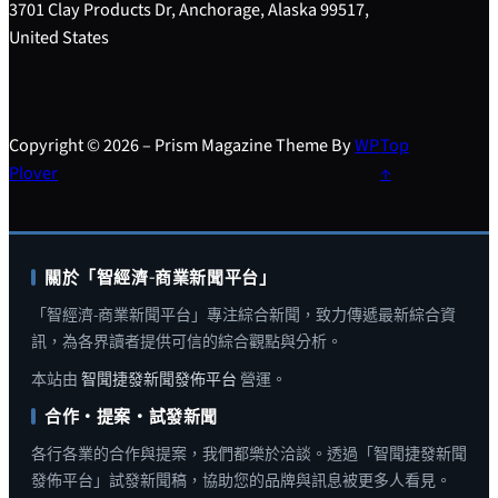
3701 Clay Products Dr, Anchorage, Alaska 99517,
United States
Copyright © 2026 – Prism Magazine Theme By
WP
Top
Plover
↑
關於「智經濟-商業新聞平台」
「智經濟-商業新聞平台」專注綜合新聞，致力傳遞最新綜合資
訊，為各界讀者提供可信的綜合觀點與分析。
本站由
智聞捷發新聞發佈平台
營運。
合作・提案・試發新聞
各行各業的合作與提案，我們都樂於洽談。透過「智聞捷發新聞
發佈平台」試發新聞稿，協助您的品牌與訊息被更多人看見。