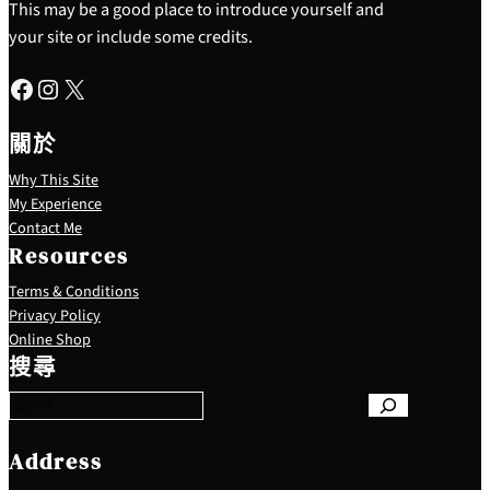
This may be a good place to introduce yourself and
your site or include some credits.
Facebook
Instagram
X
關於
Why This Site
My Experience
Contact Me
Resources
Terms & Conditions
Privacy Policy
S
Online Shop
e
搜尋
a
r
c
h
Address