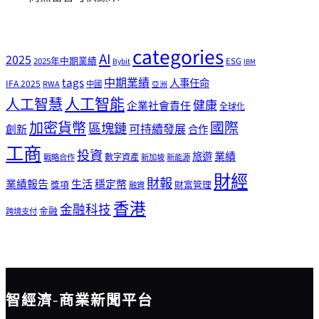
categories
AI
2025
2025年中期業績
ESG
Bybit
IBM
tags
中期業績
人事任命
IFA 2025
RWA
中國
亞洲
人工智能
人工智慧
健康
企業社會責任
全球化
加密貨幣
國際
區塊鏈
可持續發展
創新
合作
工商
投資
業績
旅遊
戰略合作
數字資產
新加坡
新能源
財經
財報
生活
業績報告
穩定幣
獎項
財富管理
融資
香港
金融科技
金融
跨境支付
智經濟-商業新聞平台