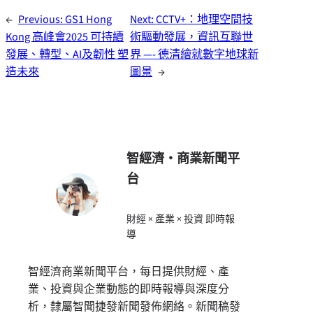
←
Previous:
GS1 Hong
Next:
CCTV+：地理空間技
Kong 高峰會2025 可持續
術驅動發展，資訊互聯世
發展、轉型、AI及韌性 塑
界 —- 德清繪就數字地球新
造未來
圖景
→
智經濟・商業新聞平
台
財經 × 產業 × 投資 即時報
導
智經濟商業新聞平台，每日提供財經、產
業、投資與企業動態的即時報導與深度分
析，隸屬智聞捷發新聞發佈網絡。新聞稿發