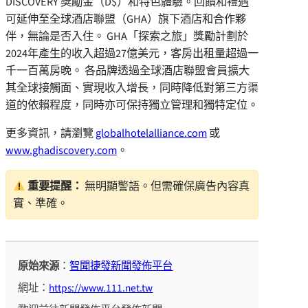
DISCOVERY 獎勵金（D$）和特色體驗。回饋和禮遇
可延伸至全球酒店聯盟（GHA）旗下酒店和合作夥
伴，無論是否入住。 GHA「探索之旅」獎勵計劃於
2024年產生的收入超過27億美元，客房出租量超過一
千一百萬房晚。 各品牌透過全球酒店聯盟會員擴大
其全球接觸面、實現收入增長，同時降低對第三方渠
道的依賴程度，同時亦可保持獨立管理和獨特定位。
更多資訊，請瀏覽
globalhotelalliance.com
或
www.ghadiscovery.com
。
重要提醒：
無明顯警語。但需確保廣告內容真
實、準確。
原始來源
：
智聞捷發新聞發佈平台
網址：
https://www.111.net.tw