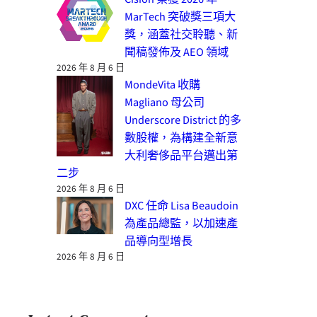
MarTech 突破獎三項大
獎，涵蓋社交聆聽、新
聞稿發佈及 AEO 領域
2026 年 8 月 6 日
MondeVita 收購
Magliano 母公司
Underscore District 的多
數股權，為構建全新意
大利奢侈品平台邁出第
二步
2026 年 8 月 6 日
DXC 任命 Lisa Beaudoin
為產品總監，以加速產
品導向型增長
2026 年 8 月 6 日