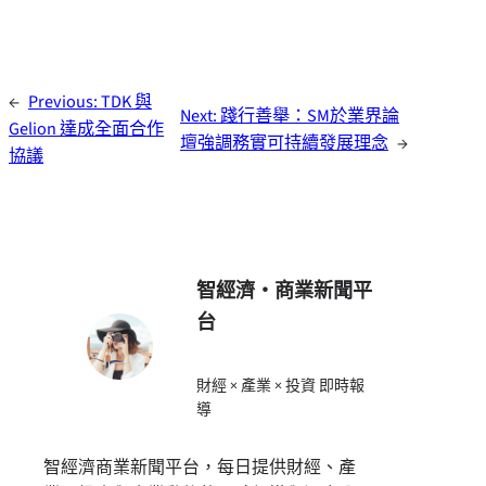
←
Previous:
TDK 與
Next:
踐行善舉：SM於業界論
Gelion 達成全面合作
壇強調務實可持續發展理念
→
協議
智經濟・商業新聞平
台
財經 × 產業 × 投資 即時報
導
智經濟商業新聞平台，每日提供財經、產