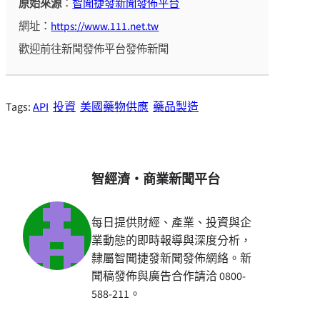
原始來源
：
智聞捷發新聞發佈平台
網址：
https://www.111.net.tw
歡迎前往新聞發佈平台發佈新聞
Tags:
API
投資
美國藥物供應
藥品製造
智經濟・商業新聞平台
每日提供財經、產業、投資與企
業動態的即時報導與深度分析，
隸屬智聞捷發新聞發佈網絡。新
聞稿發佈與廣告合作請洽 0800-
588-211。