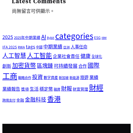
Latest Comments
尚無留言可供顯示。
categories
AI
2025
2025年中期業績
ESG
Bybit
IBM
tags
中期業績
人事任命
IFA 2025
RWA
中國
亞洲
人工智能
人工智慧
健康
企業社會責任
全球化
加密貨幣
國際
區塊鏈
可持續發展
創新
合作
工商
投資
業績
旅遊
戰略合作
數字資產
新加坡
新能源
財經
財報
生活
業績報告
穩定幣
獎項
財富管理
融資
香港
金融科技
金融
跨境支付