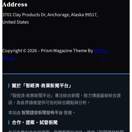
h
Address
3701 Clay Products Dr, Anchorage, Alaska 99517,
United States
Copyright © 2026 – Prism Magazine Theme By
WP
Top
Plover
↑
關於「智經濟-商業新聞平台」
「智經濟-商業新聞平台」專注綜合新聞，致力傳遞最新綜合資
訊，為各界讀者提供可信的綜合觀點與分析。
本站由
智聞捷發新聞發佈平台
營運。
合作・提案・試發新聞