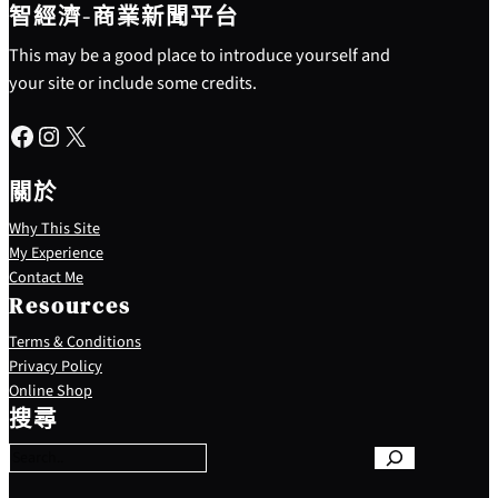
智經濟-商業新聞平台
This may be a good place to introduce yourself and
your site or include some credits.
Facebook
Instagram
X
關於
Why This Site
My Experience
Contact Me
Resources
Terms & Conditions
Privacy Policy
S
Online Shop
e
搜尋
a
r
c