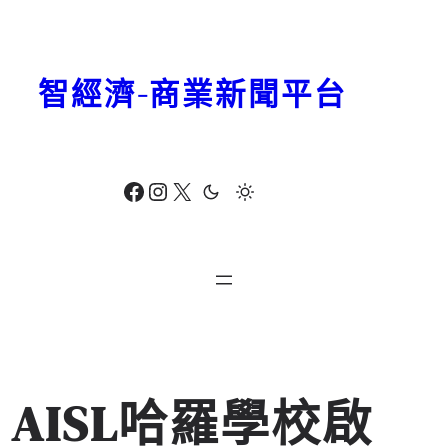
跳
至
主
智經濟-商業新聞平台
要
內
容
Facebook
Instagram
X
AISL哈羅學校啟