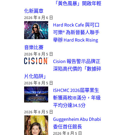
「黃色風暴」開啟年輕
化新篇章
2026 年 8 月 6 日
Hard Rock Cafe 與可口
可樂® 為新晉藝人聯手
舉辦 Hard Rock Rising
音樂比賽
2026 年 8 月 5 日
Cision 報告警示品牌正
深陷高代價的「數據碎
片化陷阱」
2026 年 8 月 5 日
ISHCMC 2026屆畢業生
斬獲兩枚IB滿分，年級
平均分達34.5分
2026 年 8 月 5 日
Guggenheim Abu Dhabi
委任首任館長
2026 年 8 月 5 日