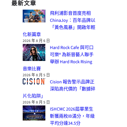
最新文章
飛利浦影音首度亮相
ChinaJoy：百年品牌以
「黃色風暴」開啟年輕
化新篇章
2026 年 8 月 6 日
Hard Rock Cafe 與可口
可樂® 為新晉藝人聯手
舉辦 Hard Rock Rising
音樂比賽
2026 年 8 月 5 日
Cision 報告警示品牌正
深陷高代價的「數據碎
片化陷阱」
2026 年 8 月 5 日
ISHCMC 2026屆畢業生
斬獲兩枚IB滿分，年級
平均分達34.5分