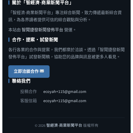
關於「智經濟-商業新聞平台」
「智經濟-商業新聞平台」專注綜合新聞，致力傳遞最新綜合資
訊，為各界讀者提供可信的綜合觀點與分析。
本站由
智聞捷發新聞發佈平台
營運。
合作・提案・試發新聞
各行各業的合作與提案，我們都樂於洽談。透過「智聞捷發新聞
發佈平台」試發新聞稿，協助您的品牌與訊息被更多人看見。
立即洽談合作
聯絡我們
投稿合作
ecoyah+115@gmail.com
客服信箱
ecoyah+115@gmail.com
© 2026
智經濟-商業新聞平台
版權所有