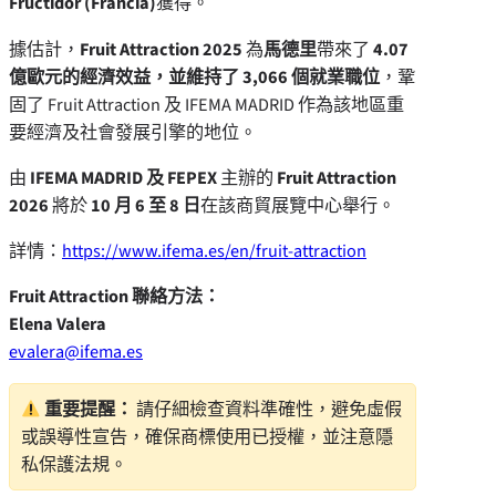
Fructidor (Francia)
獲得。
據估計，
Fruit Attraction 2025
為
馬德里
帶來了
4.07
億歐元的經濟效益，並維持了 3,066 個就業職位
，鞏
固了 Fruit Attraction 及 IFEMA
MADRID
作為該地區重
要經濟及社會發展引擎的地位。
由
IFEMA
MADRID
及 FEPEX
主辦的
Fruit Attraction
2026
將於
10 月 6 至 8 日
在該商貿展覽中心舉行。
詳情：
https://www.ifema.es/en/fruit-attraction
Fruit Attraction 聯絡方法：
Elena Valera
evalera@ifema.es
重要提醒：
請仔細檢查資料準確性，避免虛假
或誤導性宣告，確保商標使用已授權，並注意隱
私保護法規。