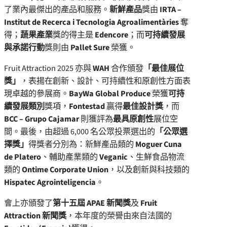
了業內最傑出的產品和服務。
新鮮產品
獎由
IRTA –
Institut de Recerca i Tecnologia Agroalimentàries
奪
得；
蔬果產業
獎的得主是
Edencore
；而
可持續發展
與承諾行動
獎則由
Pallet Sure
榮獲。
Fruit Attraction 2025 亦與
WAH
合作頒發
「最佳展位
獎」
，表揚在創新、設計、可持續性和原創性方面表
現卓越的參展商。
BayWa Global Produce
榮獲
可持
續發展類別
獎項，
Fontestad
贏得
最佳設計獎
，而
BCC – Grupo Cajamar
則獲評為
最具原創性
展位空
間。最後，由超過 6,000 名公眾投票選出的
「公眾選
擇獎」
得獎者分別為：新鮮產品類的
Moguer Cuna
de Platero
、輔助產業類的
Veganic
、生鮮食品物流
類的
Ontime Corporate Union
，以及創新與科技類的
Hispatec Agrointeligencia
。
會上亦頒發了
第十五屆 APAE 新聞獎
及
Fruit
Attraction 新聞獎
，本年度的榮譽由來自法國的