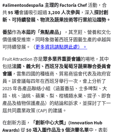
#alimentosdespaña 主理的 Factoría Chef
活動，合
共
95 場
會議吸引超過
3,200 人次參與
，深入
探討創
新、可持續發展、物流及蔬果技術等行業前沿趨勢。
番茄
作為
本屆的「焦點產品」
，其烹飪、營養和文化
價值備受推崇，同時象徵著西班牙園藝生產的卓越與
可持續發展。（
更多資訊請點選此處）。
Fruit Attraction 亦是
眾多業界重要會議
的場地，其中
包括
法國、義大利、西班牙及葡萄牙蔬果聯合委員會
會議
，雲集四國的種植商、貿易商協會代表及政府官
員。該會議每四年在西班牙舉行一次，會上分析了
2025 年各產品聯絡小組（涵蓋番茄、士多啤梨、大
蒜、桃、油桃、蘋果、梨、柑橘類水果、提子、即食
產品及植物保護產品）的結論和訴求，並探討了下一
屆共同農業政策 (CAP) 的建議。
在創新方面，
「創新中心大獎」(Innovation Hub
Awards)
從
50 項入圍作品及 9 個決賽名單
中，表彰