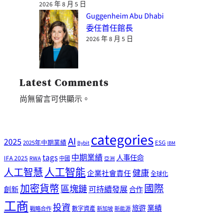
2026 年 8 月 5 日
Guggenheim Abu Dhabi
委任首任館長
2026 年 8 月 5 日
Latest Comments
尚無留言可供顯示。
categories
AI
2025
2025年中期業績
ESG
Bybit
IBM
tags
中期業績
人事任命
IFA 2025
RWA
中國
亞洲
人工智能
人工智慧
健康
企業社會責任
全球化
加密貨幣
國際
區塊鏈
可持續發展
創新
合作
工商
投資
業績
旅遊
戰略合作
數字資產
新加坡
新能源