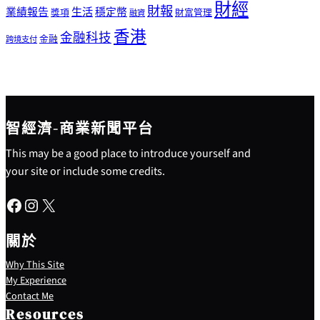
財經
財報
生活
業績報告
穩定幣
獎項
財富管理
融資
香港
金融科技
金融
跨境支付
智經濟-商業新聞平台
This may be a good place to introduce yourself and
your site or include some credits.
Facebook
Instagram
X
關於
Why This Site
My Experience
Contact Me
Resources