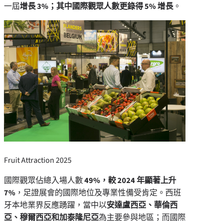
一屆
增長 3%
；其中國際觀眾人數更錄得 5% 增長
。
Fruit Attraction 2025
國際觀眾佔總入場人數
49%，較 2024 年顯著上升
7%
，足證展會的國際地位及專業性備受肯定。西班
牙本地業界反應踴躍，當中以
安達盧西亞、華倫西
亞、穆爾西亞和加泰隆尼亞
為主要參與地區；而國際