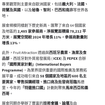
專業觀眾則主要來自歐洲國家，包括
義大利、法國、
荷蘭及英國
，以及
秘魯、智利、巴西和南非
等世界各
地。
展會規模同樣創下歷史新高，匯聚了來自 64 個國家
及地區的
2,485 家參展商，淨展覽面積達 78,212 平
方米
，
展覽空間較 2024 年增長 11%，參展商數量則
增長 13%
。
此外，Fruit Attraction 透過與
西班牙農業、漁業及食
品部
、西班牙對外貿易發展局 (
ICEX
) 及
FEPEX
合辦
的
「國際買家計劃」(International Buyers
Programme)
，為業界提供重要的國際推廣及業務拓
展平臺，成功吸引來自
58 個國家及地區的 600 名主
要買家、零售採購經理、進口商及批發商蒞臨
馬德
里。今年的
「特邀進口國」
計劃則聚焦
馬來西亞和墨
西哥
。
展會同期亦舉辦了豐富的
技術會議、論壇
及由