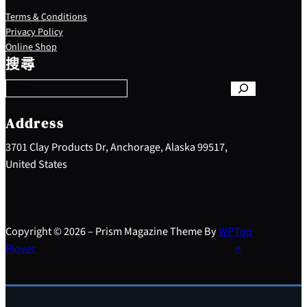
Terms & Conditions
Privacy Policy
S
Online Shop
e
搜尋
a
r
c
h
Address
3701 Clay Products Dr, Anchorage, Alaska 99517,
United States
Copyright © 2026 – Prism Magazine Theme By
WP
Top
Plover
↑