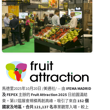
馬德里
2025年10月20日
/美通社/ — 由
IFEMA
MADRID
及 FEPEX
主辦的
Fruit Attraction 2025
日前圓滿結
束。第17屆展會規模再創高峰，吸引了來自
152 個
國家及地區，合共 121,137 名
專業觀眾入場，較上