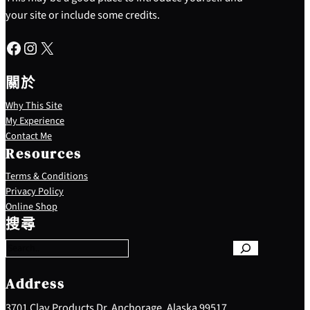
your site or include some credits.
Facebook
Instagram
X
關於
Why This Site
My Experience
Contact Me
Resources
Terms & Conditions
Privacy Policy
S
Online Shop
e
搜尋
a
r
c
h
Address
3701 Clay Products Dr, Anchorage, Alaska 99517,