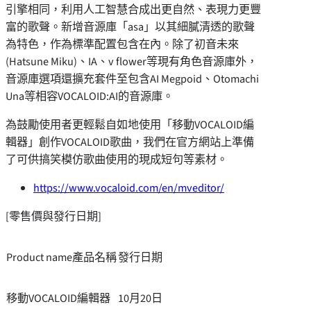
引擎相同，利用人工智慧合成出更自然、表現力更豐
富的歌聲。新增音源庫「asa」以其細膩清透的歌聲
為特色，作為標準配置包含在內。除了初音未來
(
Hatsune Miku
)、IA、v flower等現有角色音源
庫外
，
音源庫選項還擴充套件至包含AI Megpoid、Otomachi
Una等相容VOCALOID:AI的音源庫。
為鼓勵使用者更輕鬆自如地使用「移動VOCALOID編
輯器」創作VOCALOID歌曲，我們在官方網站上準備
了可供搞笑模仿歌曲使用的現成短句等素材。
https://www.vocaloid.com/en/mveditor/
[零售價與發行日期]
Product name產品名稱
發行日期
移動VOCALOID編輯器
10月20日