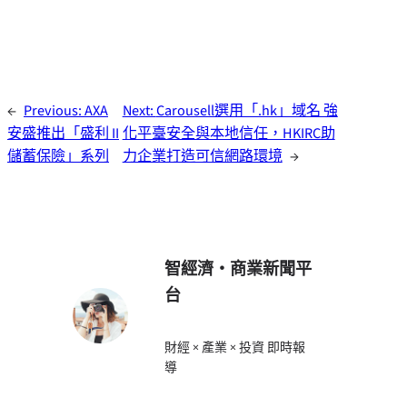
←
Previous:
AXA
Next:
Carousell選用「.hk」域名 強
安盛推出「盛利 II
化平臺安全與本地信任，HKIRC助
儲蓄保險」系列
力企業打造可信網路環境
→
智經濟・商業新聞平
台
財經 × 產業 × 投資 即時報
導