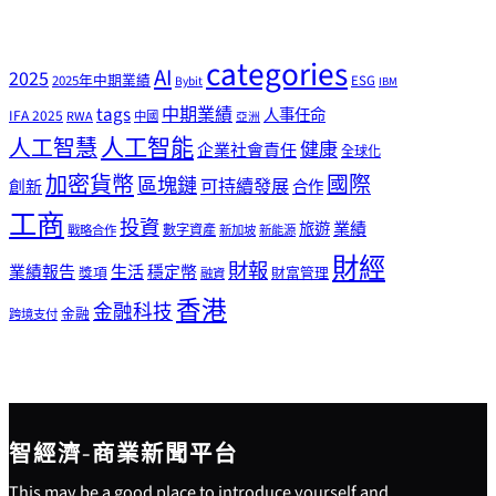
categories
AI
2025
2025年中期業績
ESG
Bybit
IBM
tags
中期業績
人事任命
IFA 2025
RWA
中國
亞洲
人工智能
人工智慧
健康
企業社會責任
全球化
加密貨幣
國際
區塊鏈
可持續發展
創新
合作
工商
投資
業績
旅遊
戰略合作
數字資產
新加坡
新能源
財經
財報
生活
業績報告
穩定幣
獎項
財富管理
融資
香港
金融科技
金融
跨境支付
智經濟-商業新聞平台
This may be a good place to introduce yourself and