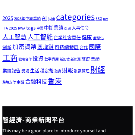
categories
AI
2025
2025年中期業績
ESG
Bybit
IBM
tags
中期業績
人事任命
IFA 2025
RWA
中國
亞洲
人工智能
人工智慧
健康
企業社會責任
全球化
加密貨幣
國際
區塊鏈
可持續發展
創新
合作
工商
投資
業績
旅遊
戰略合作
數字資產
新加坡
新能源
財經
財報
生活
業績報告
穩定幣
獎項
財富管理
融資
香港
金融科技
金融
跨境支付
智經濟-商業新聞平台
This may be a good place to introduce yourself and