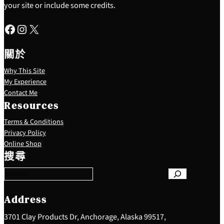
your site or include some credits.
Facebook
Instagram
X
關於
Why This Site
My Experience
Contact Me
Resources
Terms & Conditions
Privacy Policy
S
Online Shop
e
搜尋
a
r
c
h
Address
3701 Clay Products Dr, Anchorage, Alaska 99517,