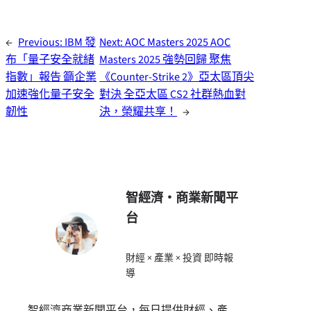
←
Previous:
IBM 發
Next:
AOC Masters 2025 AOC
布「量子安全就緒
Masters 2025 強勢回歸 聚焦
指數」報告 籲企業
《Counter-Strike 2》亞太區頂尖
加速強化量子安全
對決 全亞太區 CS2 社群熱血對
韌性
決，榮耀共享！
→
智經濟・商業新聞平
台
財經 × 產業 × 投資 即時報
導
智經濟商業新聞平台，每日提供財經、產