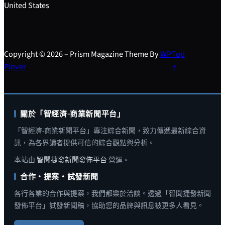
United States
Copyright © 2026 – Prism Magazine Theme By
WP
Top
Plover
↑
關於「智經濟-商業新聞平台」
「智經濟-商業新聞平台」專注綜合新聞，致力傳遞最新綜合資
訊，為各界讀者提供可信的綜合觀點與分析。
本站由
智聞捷發新聞發佈平台
營運。
合作・提案・試發新聞
各行各業的合作與提案，我們都樂於洽談。透過「智聞捷發新聞
發佈平台」試發新聞稿，協助您的品牌與訊息被更多人看見。