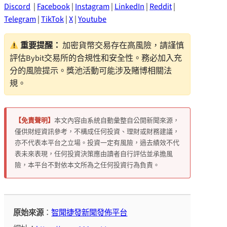
Discord
|
Facebook
|
Instagram
|
LinkedIn
|
Reddit
|
Telegram
|
TikTok
|
X
|
Youtube
重要提醒：
加密貨幣交易存在高風險，請謹慎
評估Bybit交易所的合規性和安全性。務必加入充
分的風險提示。獎池活動可能涉及賭博相關法
規。
【免責聲明】
本文內容由系統自動彙整自公開新聞來源，
僅供財經資訊參考，不構成任何投資、理財或財務建議，
亦不代表本平台之立場。投資一定有風險，過去績效不代
表未來表現，任何投資決策應由讀者自行評估並承擔風
險，本平台不對依本文所為之任何投資行為負責。
原始來源
：
智聞捷發新聞發佈平台