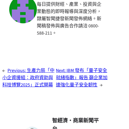
每日提供財經、產業、投資與企
業動態的即時報導與深度分析，
隸屬智聞捷發新聞發佈網絡。新
聞稿發佈與廣告合作請洽 0800-
588-211。
←
Previous:
生產力局「中
Next:
IBM 發布「量子安全
小企資援組：政府資助與
就緒指數」報告 籲企業加
科技博覽2025」正式開幕
速強化量子安全韌性
→
智經濟・商業新聞平