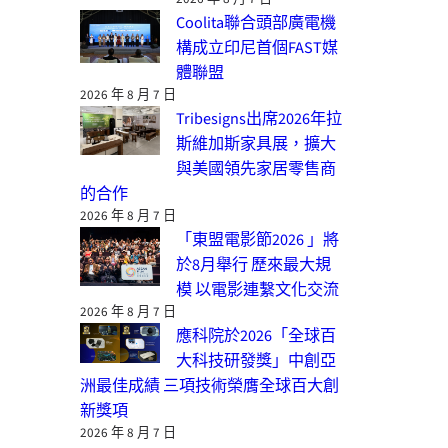
Coolita聯合頭部廣電機
構成立印尼首個FAST媒
體聯盟
2026 年 8 月 7 日
Tribesigns出席2026年拉
斯維加斯家具展，擴大
與美國領先家居零售商
的合作
2026 年 8 月 7 日
「東盟電影節2026 」將
於8月舉行 歷來最大規
模 以電影連繫文化交流
2026 年 8 月 7 日
應科院於2026「全球百
大科技研發獎」中創亞
洲最佳成績 三項技術榮膺全球百大創
新獎項
2026 年 8 月 7 日