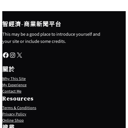
智經濟-商業新聞平台
This may be a good place to introduce yourself and
your site or include some credits.
Facebook
Instagram
X
關於
Why This Site
My Experience
Contact Me
Resources
Terms & Conditions
Privacy Policy
S
Online Shop
e
搜尋