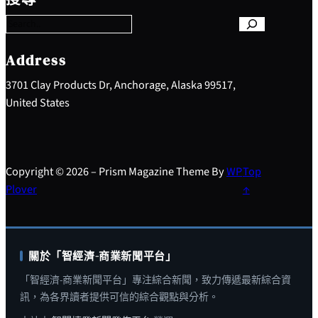
a
r
c
h
Address
3701 Clay Products Dr, Anchorage, Alaska 99517,
United States
Copyright © 2026 – Prism Magazine Theme By
WP
Top
Plover
↑
關於「智經濟-商業新聞平台」
「智經濟-商業新聞平台」專注綜合新聞，致力傳遞最新綜合資
訊，為各界讀者提供可信的綜合觀點與分析。