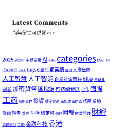
Latest Comments
尚無留言可供顯示。
categories
AI
2025
2025年中期業績
ESG
Bybit
IBM
tags
中期業績
人事任命
IFA 2025
RWA
中國
亞洲
人工智能
人工智慧
健康
企業社會責任
全球化
加密貨幣
國際
區塊鏈
可持續發展
創新
合作
工商
投資
業績
旅遊
戰略合作
數字資產
新加坡
新能源
財經
財報
生活
業績報告
穩定幣
獎項
財富管理
融資
香港
金融科技
金融
跨境支付