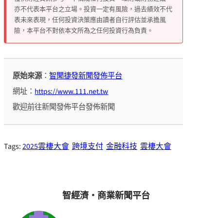
亦不代表本平台之立場。投資一定有風險，過去績效不代
表未來表現，任何投資決策應由讀者自行評估並承擔風
險，本平台不對依本文所為之任何投資行為負責。
原始來源
：
智聞捷發新聞發佈平台
網址：
https://www.111.net.tw
歡迎前往新聞發佈平台發佈新聞
Tags:
2025雲棲大會
跨境支付
金融科技
雲棲大會
智經濟・商業新聞平台