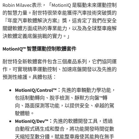
Robin Milavec表示，「MotionIQ 是驅動未來運動控制
的智慧力量。耐世特很榮幸能獲得汽車技術突破獎的
『年度汽車軟體解決方案』獎，這肯定了我們在安全
關鍵軟體方面成熟的專業能力，以及為全球整車廠解
決軟體定義底盤挑戰的實力。」
MotionIQ™ 智慧運動控制軟體套件
耐世特全新軟體套件包含三個產品系列，它們協同運
作，可實現精準運動控制、加速底盤開發以及先進的
預測性維護。具體包括：
MotionIQ/Control™：
先進的車輛動力學功能，
包括制動轉向、脫手檢測、靜默方向盤™轉
向、路面探測等功能，以提供安全、卓越的駕
駛體驗。
MotionIQ/Dev™：
先進的軟體開發工具，透過
自動程式碼生成和整合，將功能開發時間從數
天縮短至數分鍾。賦能整車廠使其能夠在無手