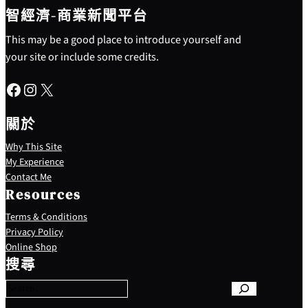
智經濟-商業新聞平台
This may be a good place to introduce yourself and
your site or include some credits.
Facebook
Instagram
X
關於
Why This Site
My Experience
Contact Me
Resources
Terms & Conditions
Privacy Policy
S
Online Shop
e
搜尋
a
r
c