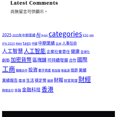
Latest Comments
尚無留言可供顯示。
categories
AI
2025
2025年中期業績
ESG
Bybit
IBM
tags
中期業績
人事任命
IFA 2025
RWA
中國
亞洲
人工智能
人工智慧
健康
企業社會責任
全球化
加密貨幣
國際
區塊鏈
可持續發展
創新
合作
工商
投資
業績
旅遊
戰略合作
數字資產
新加坡
新能源
財經
財報
生活
業績報告
穩定幣
獎項
財富管理
融資
香港
金融科技
金融
跨境支付