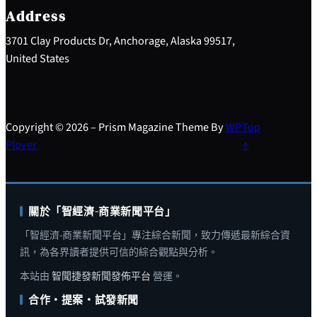
h
Address
3701 Clay Products Dr, Anchorage, Alaska 99517,
United States
Copyright © 2026 – Prism Magazine Theme By
WP
Top
Plover
↑
關於「智經濟-商業新聞平台」
「智經濟-商業新聞平台」專注綜合新聞，致力傳遞最新綜合資
訊，為各界讀者提供可信的綜合觀點與分析。
本站由
智聞捷發新聞發佈平台
營運。
合作・提案・試發新聞