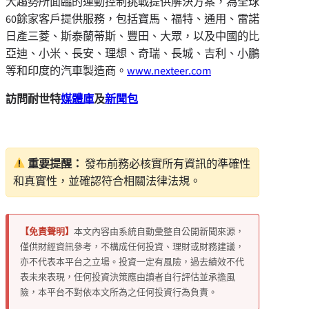
大趨勢所面臨的運動控制挑戰提供解決方案，為全球
60餘家客戶提供服務，包括寶馬、福特、通用、雷諾
日產三菱、斯泰蘭蒂斯、豐田、大眾，以及中國的比
亞迪、小米、長安、理想、奇瑞、長城、吉利、小鵬
等和印度的汽車製造商。
www.nexteer.com
訪問耐世特
媒體庫
及
新聞包
重要提醒：
發布前務必核實所有資訊的準確性
和真實性，並確認符合相關法律法規。
【免責聲明】
本文內容由系統自動彙整自公開新聞來源，
僅供財經資訊參考，不構成任何投資、理財或財務建議，
亦不代表本平台之立場。投資一定有風險，過去績效不代
表未來表現，任何投資決策應由讀者自行評估並承擔風
險，本平台不對依本文所為之任何投資行為負責。