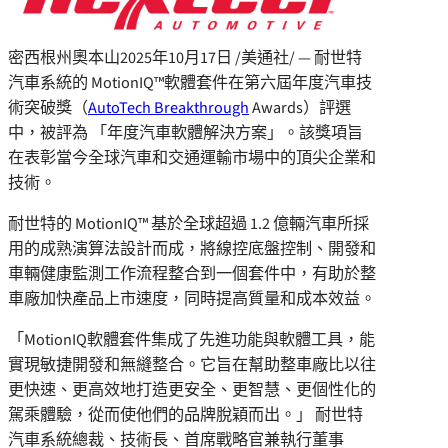
密西根州奧本山
2025年10月17日
/美通社/ — 耐世特
汽車系統的 MotionIQ™軟體套件在第六屆年度汽車技
術突破獎（
AutoTech Breakthrough
Awards）評選
中，被評為 「年度汽車軟體解決方案」。該獎項旨
在表彰當今全球汽車和交通運輸市場中的頂尖企業和
技術。
耐世特的 MotionIQ™ 基於全球超過 1.2 億輛汽車所採
用的成熟演算法設計而成，將線控底盤控制、開發和
車輛健康監測工作流程整合到一個套件中，有助於整
車廠加快產品上市速度，同時提高質量和成本效益。
「MotionIQ軟體套件集成了先進功能與軟體工具，能
實現敏捷開發和無縫整合。它旨在幫助整車廠比以往
更快速、更高效地打造更安全、更智慧、更個性化的
駕乘體驗，從而使他們的品牌脫穎而出。」 耐世特
汽車系統總裁、技術長、首席戰略官兼執行董事