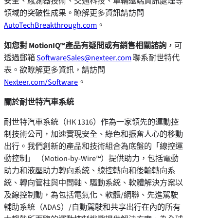
安全、感測器技術、交通科技、車輛遠端資訊處理等
領域的突破性成果。瞭解更多資訊請訪問
AutoTechBreakthrough.com
。
如您對
MotionIQ™產品有疑問或有銷售相關諮詢，
可
透過郵箱
SoftwareSales@nexteer.com
聯系耐世特代
表。欲瞭解更多資訊，請訪問
Nexteer.com/Software
。
關於耐世特汽車系統
耐世特汽車系統（HK 1316）作為一家領先的運動控
制技術公司，加速實現安全、綠色和振奮人心的移動
出行。我們創新的產品和技術組合為底盤的「線控運
動控制」 （Motion-by-Wire™）提供助力，包括電動
助力和液壓助力轉向系統、線控轉向和後輪轉向系
統、轉向管柱與中間軸、驅動系統、軟體解決方案以
及線控制動，為包括電氣化、軟體/網聯、先進駕駛
輔助系統（ADAS）/自動駕駛和共享出行在內的所有