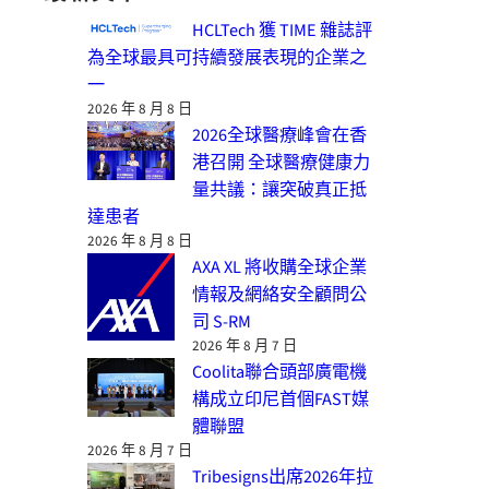
HCLTech 獲 TIME 雜誌評
為全球最具可持續發展表現的企業之
一
2026 年 8 月 8 日
2026全球醫療峰會在香
港召開 全球醫療健康力
量共議：讓突破真正抵
達患者
2026 年 8 月 8 日
AXA XL 將收購全球企業
情報及網絡安全顧問公
司 S-RM
2026 年 8 月 7 日
Coolita聯合頭部廣電機
構成立印尼首個FAST媒
體聯盟
2026 年 8 月 7 日
Tribesigns出席2026年拉