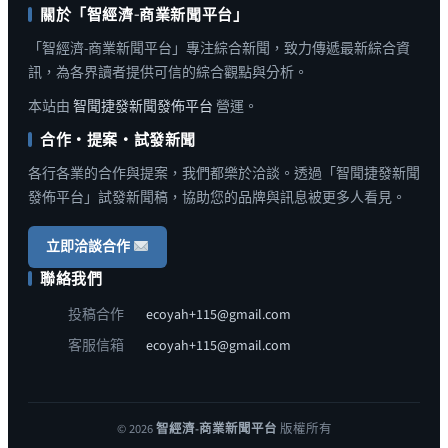
關於「智經濟-商業新聞平台」
「智經濟-商業新聞平台」專注綜合新聞，致力傳遞最新綜合資
訊，為各界讀者提供可信的綜合觀點與分析。
本站由
智聞捷發新聞發佈平台
營運。
合作・提案・試發新聞
各行各業的合作與提案，我們都樂於洽談。透過「智聞捷發新聞
發佈平台」試發新聞稿，協助您的品牌與訊息被更多人看見。
立即洽談合作
聯絡我們
投稿合作
ecoyah+115@gmail.com
客服信箱
ecoyah+115@gmail.com
© 2026
智經濟-商業新聞平台
版權所有