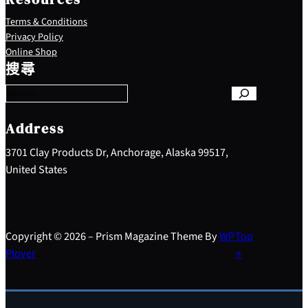
Terms & Conditions
Privacy Policy
S
Online Shop
e
搜尋
a
r
c
h
Address
3701 Clay Products Dr, Anchorage, Alaska 99517,
United States
Copyright © 2026 – Prism Magazine Theme By
WP
Top
Plover
↑