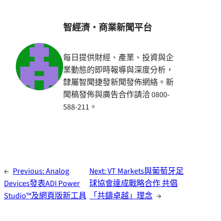
智經濟・商業新聞平台
每日提供財經、產業、投資與企
業動態的即時報導與深度分析，
隸屬智聞捷發新聞發佈網絡。新
聞稿發佈與廣告合作請洽 0800-
588-211。
←
Previous:
Analog
Next:
VT Markets與葡萄牙足
Devices發表ADI Power
球協會達成戰略合作 共倡
Studio™及網頁版新工具
「共鑄卓越」理念
→