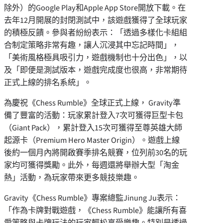
除外）的Google Play和Apple App Store開放下載。在
去年12月開展的封閉測試中，該遊戲獲得了全球玩家
的積極反饋。參與者紛紛表示：「透過多樣化卡組組
合制定策略非常有趣，讓人沉浸其中忘記時間」，
「美術風格極具吸引力，遊戲機制也十分出色」，以
及「即便是測試版本，遊戲完成度也很高，非常期待
正式上線的排名系統」。
為慶祝《Chess Rumble》全球正式上線， Gravity準
備了豐富的活動：玩家累計登入7次可獲得巨型卡包
（Giant Pack），累計登入15次可獲得至尊英雄大師
起源卡（Premium Hero Master Origin）。遊戲上線
後約一個月內將開啟賽季排名競賽，位列前30名的玩
家均可獲得獎勵。此外，每週還將舉辦大型「淘金
熱」活動，為玩家帶來更多競技樂趣。
Gravity《Chess Rumble》專案總監Jinung Ju表示：
「作為卡牌對戰遊戲，《Chess Rumble》能讓所有喜
愛策略與卡牌玩法的玩家輕松享受樂趣。特別是透過