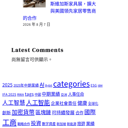
斯維加斯家具展，擴大
與美國領先家居零售商
的合作
2026 年 8 月 7 日
Latest Comments
尚無留言可供顯示。
categories
AI
2025
2025年中期業績
ESG
Bybit
IBM
tags
中期業績
人事任命
IFA 2025
RWA
中國
亞洲
人工智能
人工智慧
健康
企業社會責任
全球化
加密貨幣
國際
區塊鏈
可持續發展
創新
合作
工商
投資
業績
旅遊
戰略合作
數字資產
新加坡
新能源