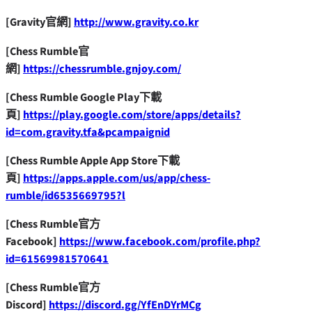
[Gravity官網]
http://www.gravity.co.kr
[Chess Rumble官
網]
https://chessrumble.gnjoy.com/
[Chess Rumble Google Play下載
頁]
https://play.google.com/store/apps/details?
id=com.gravity.tfa&pcampaignid
[Chess Rumble Apple App Store下載
頁]
https://apps.apple.com/us/app/chess-
rumble/id6535669795?l
[Chess Rumble官方
Facebook]
https://www.facebook.com/profile.php?
id=61569981570641
[Chess Rumble官方
Discord]
https://discord.gg/YfEnDYrMCg