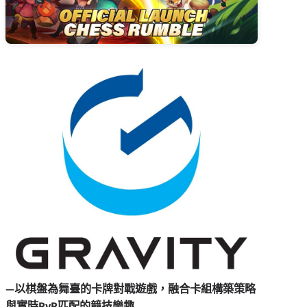
—以棋盤為舞臺的卡牌對戰遊戲，融合卡組構築策略
與實時
PvP匹配的競技樂趣