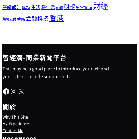
財經
財報
生活
業績報告
穩定幣
獎項
財富管理
融資
香港
金融科技
金融
跨境支付
智經濟-商業新聞平台
This may be a good place to introduce yourself and
your site or include some credits.
Facebook
Instagram
X
關於
Why This Site
My Experience
Contact Me
Resources