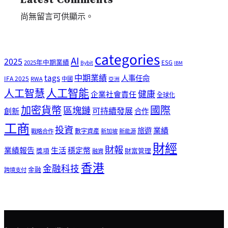
尚無留言可供顯示。
categories
AI
2025
2025年中期業績
ESG
Bybit
IBM
tags
中期業績
人事任命
IFA 2025
RWA
中國
亞洲
人工智能
人工智慧
健康
企業社會責任
全球化
加密貨幣
國際
區塊鏈
可持續發展
創新
合作
工商
投資
業績
旅遊
戰略合作
數字資產
新加坡
新能源
財經
財報
生活
業績報告
穩定幣
獎項
財富管理
融資
香港
金融科技
金融
跨境支付