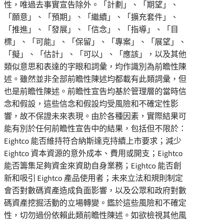
性，唯過去事實宣告除外。「計劃」、「期望」、
「願意」、「預期」、「繼續」、「擴充套件」、
「推進」、「發展」、「信念」、「指導」、「目
標」、「可能」、「保留」、「專案」、「展望」、
「擬」、「估計」、「可以」、「應該」，以及其他
類似意思和表達的字眼和詞彙，均作識別為前瞻性陳
述。雖然並非全部前瞻性陳述均都載有此類詞彙，但
也是前瞻性陳述。前瞻性宣告均基於管理層的當時信
念和假設，這些信念和假設均受風險和不確定性影
響，故不保證未來表現。由於各種因素，實際結果可
能有別於任何前瞻性宣告中的結果，包括但不限於：
Eightco 能否維持符合納斯達克持續上市要求；減少
Eightco 資本資源的意外成本、費用或開支；Eightco
能否籌集足夠資金來資助自身業務；Eightco 能否創
新和吸引 Eightco 產品使用者；未來立法和規則制定
會否對數碼資產造成負面影響，以及公眾和政府對數
碼資產挖掘活動的立場轉變。鑑於這些風險和不確定
性，切勿過份依賴此類前瞻性陳述。如欲檢視其他風