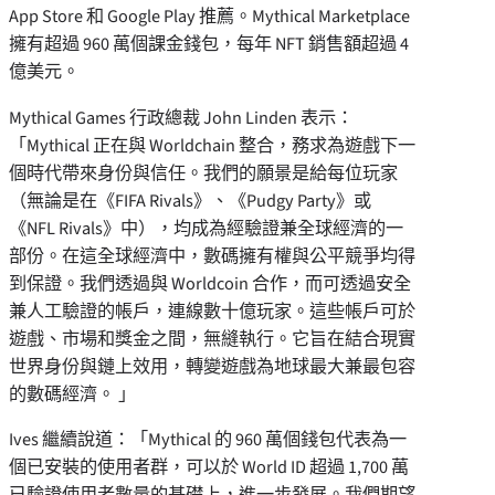
App Store 和 Google Play 推薦。Mythical Marketplace
擁有超過 960 萬個課金錢包，每年 NFT 銷售額超過 4
億美元。
Mythical Games 行政總裁
John Linden
表示：
「Mythical 正在與 Worldchain 整合，務求為遊戲下一
個時代帶來身份與信任。我們的願景是給每位玩家
（無論是在《FIFA Rivals》、《Pudgy Party》或
《NFL Rivals》中），均成為經驗證兼全球經濟的一
部份。在這全球經濟中，數碼擁有權與公平競爭均得
到保證。我們透過與 Worldcoin 合作，而可透過安全
兼人工驗證的帳戶，連線數十億玩家。這些帳戶可於
遊戲、市場和獎金之間，無縫執行。它旨在結合現實
世界身份與鏈上效用，轉變遊戲為地球最大兼最包容
的數碼經濟。 」
Ives 繼續說道：「Mythical 的 960 萬個錢包代表為一
個已安裝的使用者群，可以於 World ID 超過 1,700 萬
已驗證使用者數量的基礎上，進一步發展。我們期望