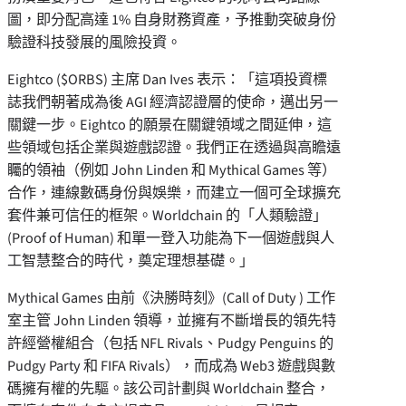
圖，即分配高達 1% 自身財務資產，予推動突破身份
驗證科技發展的風險投資。
Eightco ($ORBS) 主席
Dan Ives
表示：「這項投資標
誌我們朝著成為後 AGI 經濟認證層的使命，邁出另一
關鍵一步。Eightco 的願景在關鍵領域之間延伸，這
些領域包括企業與遊戲認證。我們正在透過與高瞻遠
矚的領袖（例如
John Linden
和 Mythical Games 等）
合作，連線數碼身份與娛樂，而建立一個可全球擴充
套件兼可信任的框架。Worldchain 的「人類驗證」
(Proof of Human) 和單一登入功能為下一個遊戲與人
工智慧整合的時代，奠定理想基礎。」
Mythical Games 由前《決勝時刻》(Call of Duty ) 工作
室主管
John Linden
領導，並擁有不斷增長的領先特
許經營權組合（包括 NFL Rivals、Pudgy Penguins 的
Pudgy Party 和 FIFA Rivals），而成為 Web3 遊戲與數
碼擁有權的先驅。該公司計劃與 Worldchain 整合，