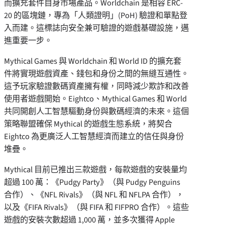
而擴充套件自身市場產品。Worldchain 是相容 ERC-
20 的區塊鏈，專為「人類證明」(PoH) 驗證和單點登
入而建。這標誌向安全兼可驗證的遊戲基礎設施，邁
進重要一步。
Mythical Games 與 Worldchain 和 World ID 的擴充套
件將實現遊戲資產、錢包和身份之間的無縫互通性。
這予玩家驗證數碼資產擁有權，同時減少欺詐和改善
使用者遊戲開始。Eightco、Mythical Games 和 World
共同開創人工智慧驅動身份與數碼經濟的未來。這個
策略聯盟確保 Mythical 的遊戲生態系統，將契合
Eightco 為更廣泛人工智慧經濟而建立的信任與身份
堆疊。
Mythical 目前已推出三款遊戲，每款遊戲的安裝量均
超過 100 萬：《Pudgy Party》（與 Pudgy Penguins
合作）、《NFL Rivals》（與 NFL 和 NFLPA 合作），
以及《FIFA Rivals》（與 FIFA 和 FIFPRO 合作）。這些
遊戲的安裝次數超過 1,000 萬，並多次獲得 Apple