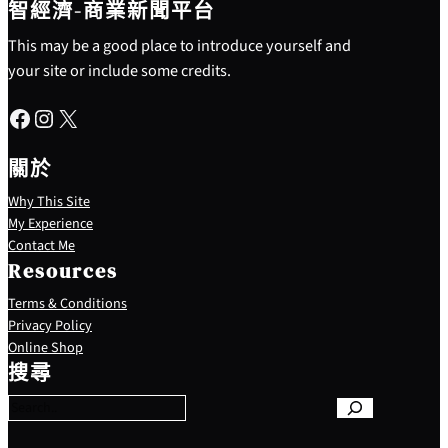
智經濟-商業新聞平台
This may be a good place to introduce yourself and
your site or include some credits.
Facebook
Instagram
X
關於
Why This Site
My Experience
Contact Me
Resources
Terms & Conditions
Privacy Policy
S
Online Shop
e
搜尋
a
r
c