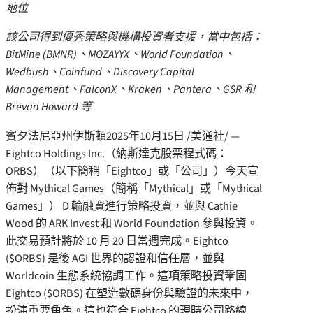
地位
該公司得到優秀策略與機構投資者支援，當中包括：
BitMine (BMNR)、MOZAYYX、World Foundation、
Wedbush、Coinfund、Discovery Capital
Management、FalconX、Kraken、Pantera、GSR 和
Brevan Howard
等
賓夕法尼亞州伊斯頓
2025年10月15日
/美通社/ —
Eightco Holdings Inc.（納斯達克股票程式碼：
ORBS）（以下簡稱「Eightco」或「公司」）今天宣
佈對 Mythical Games（簡稱「Mythical」或「Mythical
Games」） D 輪融資進行策略投資，並與
Cathie
Wood
的 ARK Invest 和 World Foundation 參與投資。
此交易預計將於 10 月 20 日當週完成。Eightco
($ORBS) 是後 AGI 世界的認證和信任層，並與
Worldcoin 生態系統協調工作。這項策略投資鞏固
Eightco ($ORBS) 在塑造數碼身份與驗證的未來中，
扮演重要角色。這也符合 Eightco 的現時公司路線