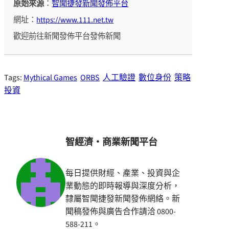
原始來源
：
智聞捷發新聞發佈平台
網址：
https://www.111.net.tw
歡迎前往新聞發佈平台發佈新聞
Tags:
Mythical Games
ORBS
人工驗證
數位身份
策略
投資
智經濟・商業新聞平台
每日提供財經、產業、投資與企
業動態的即時報導與深度分析，
隸屬智聞捷發新聞發佈網絡。新
聞稿發佈與廣告合作請洽 0800-
588-211。