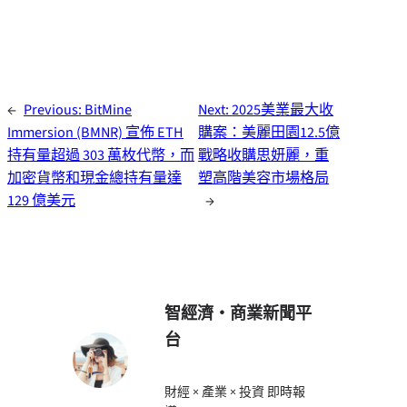
←
Previous:
BitMine
Next:
2025美業最大收
Immersion (BMNR) 宣佈 ETH
購案：美麗田園12.5億
持有量超過 303 萬枚代幣，而
戰略收購思妍麗，重
加密貨幣和現金總持有量達
塑高階美容市場格局
129 億美元
→
智經濟・商業新聞平
台
財經 × 產業 × 投資 即時報