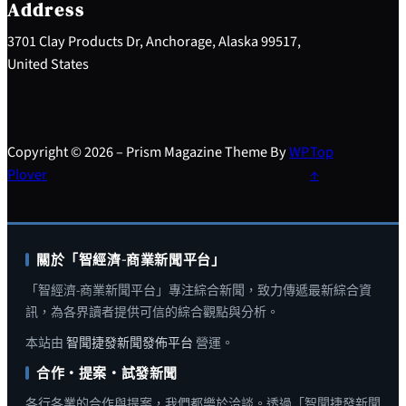
h
Address
3701 Clay Products Dr, Anchorage, Alaska 99517,
United States
Copyright © 2026 – Prism Magazine Theme By
WP
Top
Plover
↑
關於「智經濟-商業新聞平台」
「智經濟-商業新聞平台」專注綜合新聞，致力傳遞最新綜合資
訊，為各界讀者提供可信的綜合觀點與分析。
本站由
智聞捷發新聞發佈平台
營運。
合作・提案・試發新聞
各行各業的合作與提案，我們都樂於洽談。透過「智聞捷發新聞