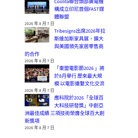
Coolita聯合頭部廣電機
構成立印尼首個FAST媒
體聯盟
2026 年 8 月 7 日
Tribesigns出席2026年拉
斯維加斯家具展，擴大
與美國領先家居零售商
的合作
2026 年 8 月 7 日
「東盟電影節2026 」將
於8月舉行 歷來最大規
模 以電影連繫文化交流
2026 年 8 月 7 日
應科院於2026「全球百
大科技研發獎」中創亞
洲最佳成績 三項技術榮膺全球百大創
新獎項
2026 年 8 月 7 日