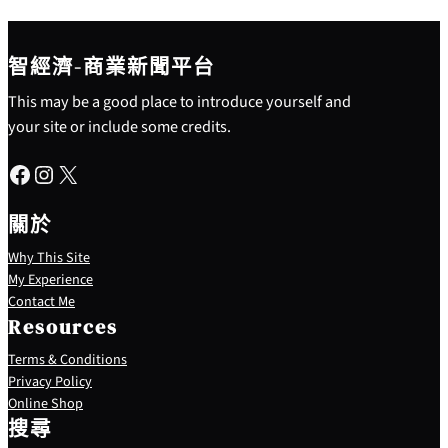
智經濟-商業新聞平台
This may be a good place to introduce yourself and
your site or include some credits.
Facebook
Instagram
X
關於
Why This Site
My Experience
Contact Me
Resources
Terms & Conditions
Privacy Policy
S
Online Shop
e
搜尋
a