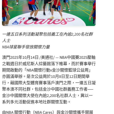
一連五日系列活動凝聚包括義工在內逾
2,200
名社群
人士
NBA
球星聯手發放關懷力量
澳門
2025年10月14日
/美通社/ — NBA中國賽2025壓軸
之戰週日於威尼斯人綜藝館落下帷幕，而於賽事舉行
期間啟動的「NBA關懷行動x金沙關懷籃球公益周」
亦圓滿舉辦。是次公益周於10月8日至12日期間舉
行，藉國際大型體育賽事落戶澳門之際，一連五日凝
聚本澳不同社群，包括金沙中國社群義務工作者──
金沙中國關懷大使在內逾2,200名社群人士，冀以一
系列多元活動促進本地社群關懷互動。
由NBA 關懷行動（NBA Cares）與金沙關懷攜手開展