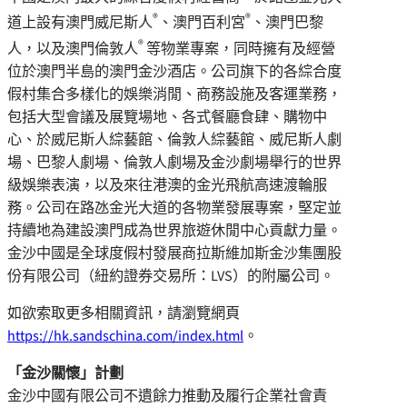
®
®
道上設有澳門威尼斯人
、澳門百利宮
、澳門巴黎
®
人，以及澳門倫敦人
等物業專案，同時擁有及經營
位於澳門半島的澳門金沙酒店。公司旗下的各綜合度
假村集合多樣化的娛樂消閒、商務設施及客運業務，
包括大型會議及展覽場地、各式餐廳食肆、購物中
心、於威尼斯人綜藝館、倫敦人綜藝館、威尼斯人劇
場、巴黎人劇場、倫敦人劇場及金沙劇場舉行的世界
級娛樂表演，以及來往港澳的金光飛航高速渡輪服
務。公司在路氹金光大道的各物業發展專案，堅定並
持續地為建設澳門成為世界旅遊休閒中心貢獻力量。
金沙中國是全球度假村發展商拉斯維加斯金沙集團股
份有限公司（紐約證券交易所：LVS）的附屬公司。
如欲索取更多相關資訊，請瀏覽網頁
https://hk.sandschina.com/index.html
。
「金沙關懷」計劃
金沙中國有限公司不遺餘力推動及履行企業社會責