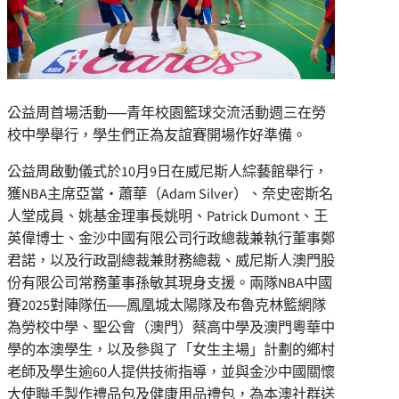
公益周首場活動──青年校園籃球交流活動週三在勞
校中學舉行，學生們正為友誼賽開場作好準備。
公益周啟動儀式於10月9日在威尼斯人綜藝館舉行，
獲NBA主席亞當‧蕭華（Adam Silver）、奈史密斯名
人堂成員、姚基金理事長姚明、Patrick Dumont、王
英偉博士、金沙中國有限公司行政總裁兼執行董事鄭
君諾，以及行政副總裁兼財務總裁、威尼斯人澳門股
份有限公司常務董事孫敏其現身支援。兩隊NBA中國
賽2025對陣隊伍──鳳凰城太陽隊及布魯克林籃網隊
為勞校中學、聖公會（澳門）蔡高中學及澳門粵華中
學的本澳學生，以及參與了「女生主場」計劃的鄉村
老師及學生逾60人提供技術指導，並與金沙中國關懷
大使聯手製作禮品包及健康用品禮包，為本澳社群送