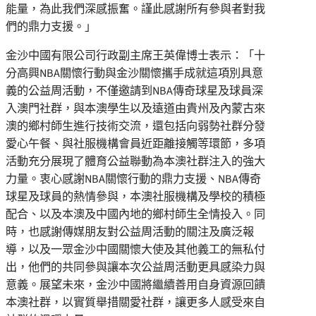
能量，為此我們深感振奮。謹此感謝所有參與者對我
們的鼎力支援。」
金沙中國有限公司行政副主席王英偉博士表示：「十
分高興NBA關懷行動與金沙關懷攜手成就這項別具意
義的公益周活動，不僅邀請到NBA傳奇球星及球員深
入澳門社群，與本澳學生以及遠道由貴州及內蒙古來
澳的鄉村師生進行技術交流，還包括向弱勢社群分發
愛心午餐、與社服機構會員近距離接觸等環節，多項
活動充分展現了體育公益聯動為本澳社群注入的強大
力量。衷心感謝NBA關懷行動的鼎力支援、NBA傳奇
球星及球員的熱情參與，本澳社服機構及學校的積極
配合、以及本澳及中國內地的鄉村師生全情投入。同
時，也感謝傳媒朋友對公益周活動的關注及廣泛報
導，以及一眾金沙中國關懷大使及其他義工的無私付
出，他們的共同參與讓本次公益周活動更具感染力與
意義。展望未來，金沙中國將繼續善用自身資源回饋
本澳社群，以實質舉措關愛社群，讓更多人感受來自