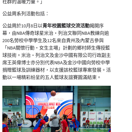
社群的溫暖力量。」
公益周系列活動包括：
公益周於10月8日以
青年校園籃球交流活動
揭開序
幕，由NBA傳奇球星米治‧列治文聯同NBA教練向逾
200名勞校中學學生及12名來自貴州及內蒙古參與
「NBA關懷行動‧女生主場」計劃的鄉村師生傳授籃
球技術。米治‧列治文及金沙中國有限公司行政副主
席王英偉博士亦分別代表NBA及金沙中國向勞校中學
捐贈籃球及訓練器材，以支援該校籃球專案發展。活
動以一場精彩紛呈的五人籃球友誼賽圓滿結束。