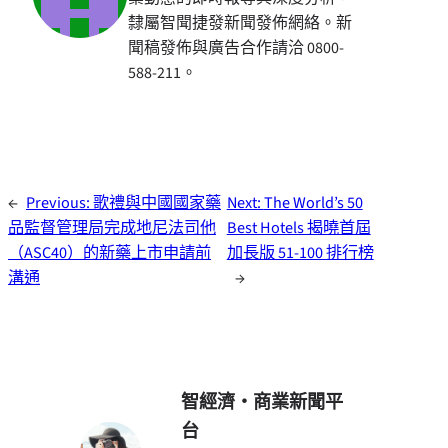
隸屬智聞捷發新聞發佈網絡。新
聞稿發佈與廣告合作請洽 0800-
588-211。
←
Previous:
歌禮與中國國家藥
Next:
The World’s 50
品監督管理局完成地尼法司他
Best Hotels 揭曉首屆
（ASC40）的新藥上市申請前
加長版 51-100 排行榜
溝通
→
智經濟・商業新聞平
台