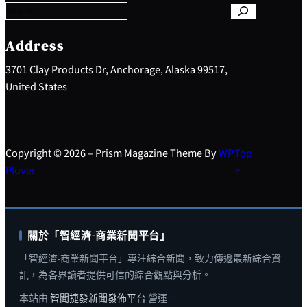
r
c
h
Address
3701 Clay Products Dr, Anchorage, Alaska 99517,
United States
Copyright © 2026 – Prism Magazine Theme By
WP
Top
Plover
↑
關於「智經濟-商業新聞平台」
「智經濟-商業新聞平台」專注綜合新聞，致力傳遞最新綜合資
訊，為各界讀者提供可信的綜合觀點與分析。
本站由
智聞捷發新聞發佈平台
營運。