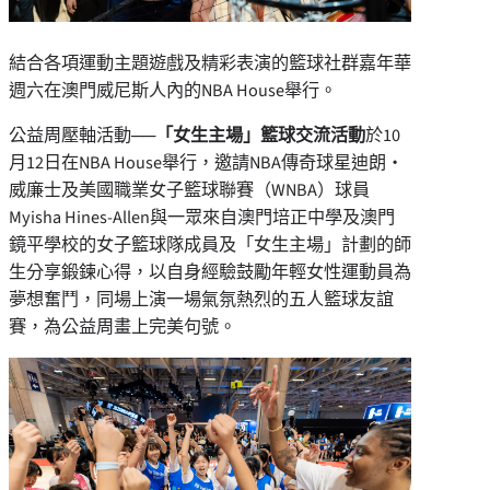
結合各項運動主題遊戲及精彩表演的籃球社群嘉年華
週六在澳門威尼斯人內的NBA House舉行。
公益周壓軸活動──
「女生主場」籃球交流活動
於10
月12日在NBA House舉行，邀請NBA傳奇球星迪朗‧
威廉士及美國職業女子籃球聯賽（WNBA）球員
Myisha Hines-Allen與一眾來自澳門培正中學及澳門
鏡平學校的女子籃球隊成員及「女生主場」計劃的師
生分享鍛鍊心得，以自身經驗鼓勵年輕女性運動員為
夢想奮鬥，同場上演一場氣氛熱烈的五人籃球友誼
賽，為公益周畫上完美句號。