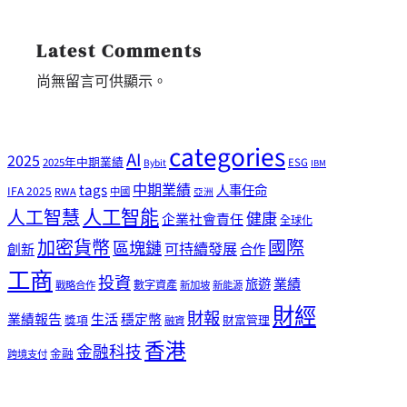
Latest Comments
尚無留言可供顯示。
categories
AI
2025
2025年中期業績
ESG
Bybit
IBM
tags
中期業績
人事任命
IFA 2025
RWA
中國
亞洲
人工智能
人工智慧
健康
企業社會責任
全球化
加密貨幣
國際
區塊鏈
可持續發展
創新
合作
工商
投資
業績
旅遊
戰略合作
數字資產
新加坡
新能源
財經
財報
生活
業績報告
穩定幣
獎項
財富管理
融資
香港
金融科技
金融
跨境支付