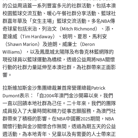
的公益周涵蓋一系列豐富多元的社群活動，包括本澳
校園籃球交流互動、暖心午餐社群分享活動、籃球社
群嘉年華及「女生主場」籃球交流活動。多名NBA傳
奇球星包括米治‧列治文（Mitch Richmond）、添‧
夏達威（Tim Hardaway）、姚明、夏恩‧馬利安
（Shawn Marion）及迪朗‧威廉士（Deron
Williams），以及鳳凰城太陽隊及布魯克林籃網隊的
現役球員以籃球運動為橋樑，透過公益周將NBA關懷
行動的社群力量延伸至本澳社群，為社群帶來正面影
響。
拉斯維加斯金沙集團總裁兼首席營運總裁Patrick
Dumont表示：「自2004年澳門金沙開幕以來，我們
一直以回饋本地社群為己任。二十年來，我們的團隊
成員投入了大量時間和精力從事志願服務，為澳門社
群帶來了積極的影響。在NBA中國賽2025期間，NBA
關懷行動與金沙關懷合作無間，透過為期五天的公益
週活動，為本地青年、兒童以及有需要的人士帶來正