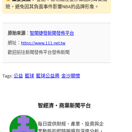
險，避免因其負面事件影響NBA的品牌形象。
原始來源
：
智聞捷發新聞發佈平台
網址：
https://www.111.net.tw
歡迎前往新聞發佈平台發佈新聞
Tags:
公益
籃球
籃球公益周
金沙關懷
智經濟・商業新聞平台
每日提供財經、產業、投資與企
業動態的即時報導與深度分析，