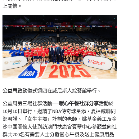
上關懷。
公益周啟動儀式週四在威尼斯人綜藝館舉行。
公益周第三場社群活動
──
暖心午餐社群分享活動
於
10月10日舉行，邀請了NBA傳奇球星添‧夏達威聯同
鄭君諾、「女生主場」計劃的老師、姚基金義工及金
沙中國關懷大使到訪澳門扶康會寶翠中心參觀並向社
群共200名有需要人士分發愛心午餐及送上健康用品