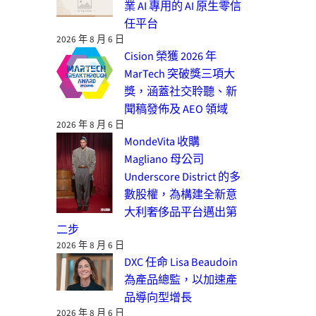
業 AI 專用的 AI 原生零信
任平台
2026 年 8 月 6 日
Cision 榮獲 2026 年
MarTech 突破獎三項大
獎，涵蓋社交聆聽、新
聞稿發佈及 AEO 領域
2026 年 8 月 6 日
MondeVita 收購
Magliano 母公司
Underscore District 的多
數股權，為構建全新意
大利奢侈品平台邁出第
二步
2026 年 8 月 6 日
DXC 任命 Lisa Beaudoin
為產品總監，以加速產
品導向型增長
2026 年 8 月 6 日