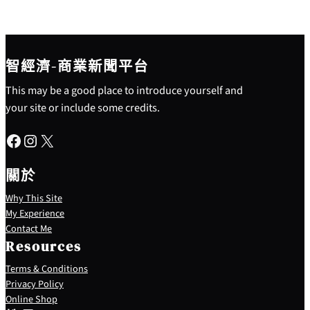
智經濟-商業新聞平台
This may be a good place to introduce yourself and
your site or include some credits.
Facebook
Instagram
X
關於
Why This Site
My Experience
Contact Me
Resources
Terms & Conditions
Privacy Policy
S
Online Shop
e