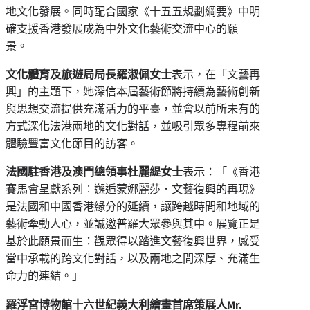
地文化發展。同時配合國家《十五五規劃綱要》中明
確支援香港發展成為中外文化藝術交流中心的願
景。
文化體育及旅遊局局長羅淑佩女士
表示，在「文藝再
興」的主題下，她深信本屆藝術節將持續為藝術創新
與思想交流提供充滿活力的平臺，並會以前所未有的
方式深化法港兩地的文化對話，並吸引眾多專程前來
體驗豐富文化節目的訪客。
法國駐香港及澳門總領事杜麗緹女士
表示：「《香港
賽馬會呈獻系列︰邂逅蒙娜麗莎．文藝復興的再現》
是法國和
中國
香港緣分的延續，讓跨越時間和地域的
藝術牽動人心，並誠邀普羅大眾參與其中。展覽正是
基於此願景而生：觀眾得以踏進文藝復興世界，感受
當中承載的跨文化對話，以及兩地之間深厚、充滿生
命力的連結。」
羅浮宮博物館十六世紀義大利繪畫首席策展人
Mr.