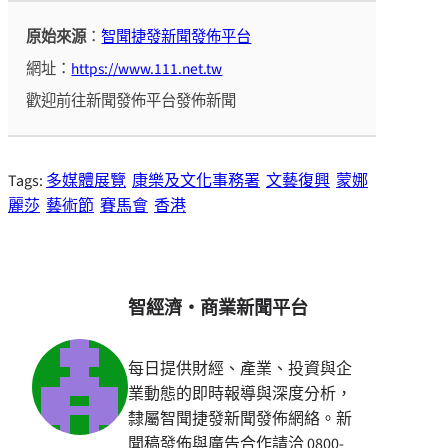
原始來源
：
智聞捷發新聞發佈平台
網址：
https://www.111.net.tw
歡迎前往新聞發佈平台發佈新聞
Tags:
多媒體展覽
康樂及文化事務署
文藝復興
蒙娜
麗莎
藝術節
賽馬會
香港
智經濟・商業新聞平台
每日提供財經、產業、投資與企
業動態的即時報導與深度分析，
隸屬智聞捷發新聞發佈網絡。新
聞稿發佈與廣告合作請洽 0800-