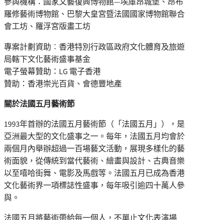
參與機構：國家文藝復興博物館—埃庫昂城堡、昂布
羅修藝術博物館、巴黎大皇宮暨法國國家博物館聯合
會工坊、羅浮宮版畫工坊
專案計劃資助︰香港特別行政區政府文化體育及旅遊
局轄下文化藝術盛事基金
電子螢幕贊助：LG 電子香港
贊助：香港崇光百貨、會德豐地產
關於法國五月藝術節
1993年首辦的法國五月藝術節（「法國五月」），是
亞洲最大型的文化盛事之一。每年，法國五月均會於
兩個月內舉辦超過一百場藝文活動，展現多樣化的藝
術面貌，從傳統到當代藝術、繪畫與設計、古典音樂
以至嘻哈街舞、電影及馬戲等。法國五月已成為香港
文化藝術界一項標誌性盛事，每年吸引逾四十萬人參
與。
法國五月將藝術帶給每一個人，不單止文化表演場