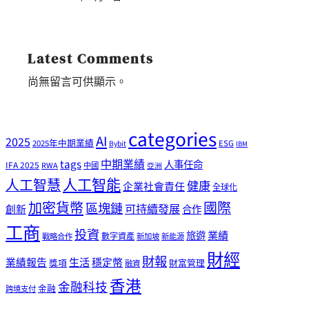
Latest Comments
尚無留言可供顯示。
categories
AI
2025
2025年中期業績
ESG
Bybit
IBM
tags
中期業績
人事任命
IFA 2025
RWA
中國
亞洲
人工智能
人工智慧
健康
企業社會責任
全球化
加密貨幣
國際
區塊鏈
可持續發展
創新
合作
工商
投資
業績
旅遊
戰略合作
數字資產
新加坡
新能源
財經
財報
生活
業績報告
穩定幣
獎項
財富管理
融資
香港
金融科技
金融
跨境支付