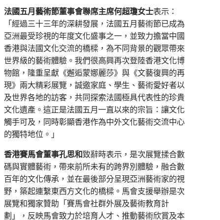
法國五月藝術節董事會聯席主席何超瓊女士
表示：
「經過三十三年的深耕發展，法國五月藝術節已成為
亞洲最受珍視的年度文化盛事之一，並致力擔當
中國
香港與法國文化交流的橋樑，為不同背景的觀眾帶來
世界級的藝術體驗。我們很高興再次登陸香港文化博
物館，隆重呈獻《邂逅蒙娜麗莎》與《文藝復興的再
現》兩大精彩展覽，誠邀家庭、學生、藝術愛好者以
及世界各地的訪客，共同探索法國極具代表性的珍貴
文化遺產。這正是法國五月一直以來的宗旨：讓文化
觸手可及，同時彰顯香港作為中外文化藝術交流中心
的獨特地位。」
香港賽馬會董事孔思和
致辭時表示，是次展覽揉合數
碼與實體藝術，帶來前所未有的跨界別體驗，融合數
百年的文化傳承，並在最後部分呈現亞洲藝術家的視
野，築起連繫東西方文化的橋樑。馬會支援舉辦是次
展覽和獨家贊助
「賽馬會社群外展及藝術教育計
劃」，
反映馬會致力於培育人才、推動藝術欣賞及本