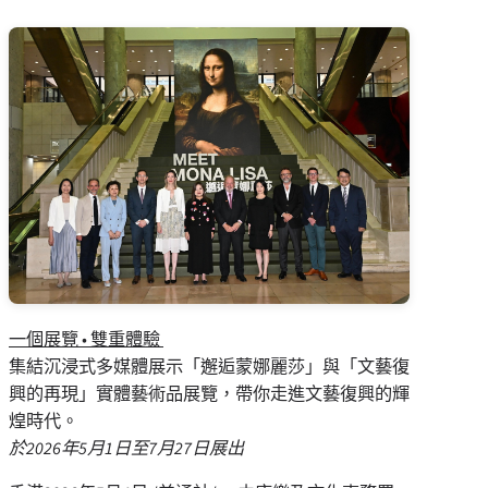
一個展覽 • 雙重體驗
集結沉浸式多媒體展示「邂逅蒙娜麗莎」與「文藝復
興的再現」實體藝術品展覽，帶你走進文藝復興的輝
煌時代。
於
2026
年
5
月
1
日至
7
月
27
日展出