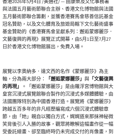
香港
2026年5月4日
/美通社/ — 由康樂及文化事務署
與法國五月藝術節聯合主辦、香港文化博物館與法國
五月藝術節聯合籌劃，並獲香港賽馬會慈善信託基金
冠名贊助，以及文化體育及旅遊局轄下文化藝術盛事
基金贊助的《香港賽馬會呈獻系列：邂逅蒙娜麗莎．
文藝復興的再現》展覽正式開幕，由5月1日至7月27
日於香港文化博物館展出，免費入場。
展覽以李奧納多．達文西的名作《蒙娜麗莎》為主
軸，分為兩大部分：
「邂逅蒙娜麗莎」
與
「文藝復興
的再現」
。「邂逅蒙娜麗莎」是由羅浮宮博物館與大
皇宮沉浸式展覽館聯合製作的沉浸式多媒體體驗，由
法國團隊特別為
中國
香港打造。展覽將《蒙娜麗莎》
跨越五百多年的非凡經歷編寫成六個沉浸式體驗章
節，由「她」親自以獨白方式，娓娓道來那抹神秘微
笑背後引人入勝的故事，觀眾將瞭解這幅畫作從一幅
受委託繪畫、卻至臨終時仍未完成交付的肖像畫，到