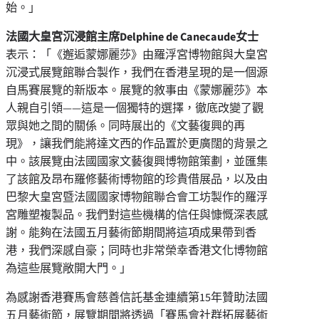
始。」
法國大皇宮沉浸館主席
Delphine de Canecaude
女士
表示：「《邂逅蒙娜麗莎》由羅浮宮博物館與大皇宮
沉浸式展覽館聯合製作，
我們在香港呈現的是一個源
自馬賽展覽的新版本。展覽的敘事由《蒙娜麗莎》本
人親自引領——這是一個獨特的選擇，徹底改變了觀
眾與她之間的關係。同時展出的《文藝復興的再
現》，讓我們能將達文西的作品置於更廣闊的背景之
中。該展覽由法國國家文藝復興博物館策劃，並匯集
了該館及昂布羅修藝術博物館的珍貴借展品，以及由
巴黎大皇宮暨法國國家博物館聯合會工坊製作的羅浮
宮雕塑複製品。我們對這些機構的信任與慷慨深表感
謝。能夠在法國五月藝術節期間將這項成果帶到香
港，我們深感自豪；同時也非常榮幸香港文化博物館
為這些展覽敞開大門。」
為感謝香港賽馬會慈善信託基金連續第15年贊助法國
五月藝術節，展覽期間將透過「賽馬會社群拓展藝術