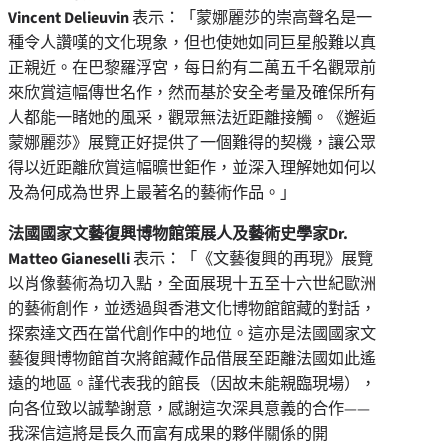
Vincent
Delieuvin
表示：「蒙娜麗莎的崇高聲名是一
種令人讚嘆的文化現象，但也使她如同巨星般難以真
正親近。在巴黎羅浮宮，每日約有二萬五千名觀眾前
來欣賞這幅傳世名作，然而基於安全考量及確保所有
人都能一睹她的風采，觀眾無法近距離接觸。《邂逅
蒙娜麗莎》展覽正好提供了一個難得的契機，讓公眾
得以近距離欣賞這幅曠世鉅作，並深入理解她如何以
及為何成為世界上最著名的藝術作品。」
法國國家文藝復興博物館策展人及藝術史學家
Dr.
Matteo
Gianeselli
表示：「《文藝復興的再現》展覽
以肖像藝術為切入點，全面展現十五至十六世紀歐洲
的藝術創作，並透過與香港文化博物館館藏的對話，
探索達文西在當代創作中的地位。這亦是法國國家文
藝復興博物館首次將館藏作品借展至距離法國如此遙
遠的地區。謹代表我的館長（因故未能親臨現場），
向各位致以誠摯謝意，感謝這次深具意義的合作——
我深信這將是長久而富有成果的夥伴關係的開