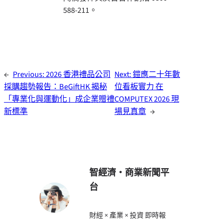
588-211。
←
Previous:
2026 香港禮品公司
Next:
鎧應二十年數
採購趨勢報告：BeGiftHK 揭秘
位看板實力 在
「專業化與運動化」成企業贈禮
COMPUTEX 2026 現
新標準
場見真章
→
智經濟・商業新聞平
台
財經 × 產業 × 投資 即時報