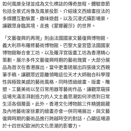
如何風靡全球並成為文化標誌的傳奇旅程。體驗章節
包括全景式肖像及風景投影、介紹達文西繪畫技法的
多媒體互動裝置、趣味遊戲，以及沉浸式攝影場景，
讓觀眾身臨其境，走進《蒙娜麗莎》的世界。
「文藝復興的再現」則由法國國家文藝復興博物館、
義大利昂布羅修藝術博物館、巴黎大皇宮暨法國國家
博物館聯合會工坊，以及羅浮宮版畫工坊為香港精心
策劃，展示多件文藝復興時期的藝術瑰寶，大部分展
品為首次在香港展出，當中更重磅展出四張達文西親
筆手稿，讓觀眾近距離領略這位天才大師融合科學理
性與極致美感的藝術風格，同時透過繪畫、版畫、雕
塑、工藝美術以至日常用器等藝術作品，讓觀眾窺探
這場充滿澎湃創造力的人文主義思潮如何滲透到日常
生活各個層面。此外，香港文化博物館三件精選館藏
及內地藝術家徐累的繪畫亦會一併同場展出，與文藝
復興時期的藝術品進行跨越時空的對話，凸顯這場源
於十四世紀歐洲的文化思潮的影響力。