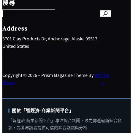
搜尋
a
r
c
h
Address
3701 Clay Products Dr, Anchorage, Alaska 99517,
United States
Copyright © 2026 – Prism Magazine Theme By
WP
Top
Plover
↑
關於「智經濟-商業新聞平台」
「智經濟-商業新聞平台」專注綜合新聞，致力傳遞最新綜合資
訊，為各界讀者提供可信的綜合觀點與分析。