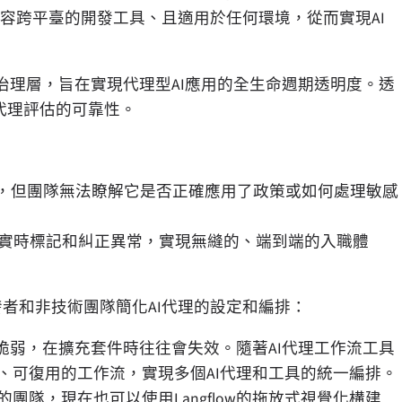
rate可相容跨平臺的開發工具、且適用於任何環境，從而實現AI
和治理層，旨在實現代理型AI應用的全生命週期透明度。透
I代理評估的可靠性。
工資單，但團隊無法瞭解它是否正確應用了政策或如何處理敏感
允許實時標記和糾正異常，實現無縫的、端到端的入職體
將幫助開發者和非技術團隊簡化AI代理的設定和編排：
脆弱，在擴充套件時往往會失效。隨著AI代理工作流工具
、可復用的工作流，實現多個AI代理和工具的統一編排。
團隊，現在也可以使用Langflow的拖放式視覺化構建