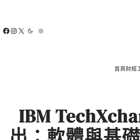
跳
至
主
Facebook
Instagram
X
要
內
容
首頁
財經
IBM TechX
出：軟體與基