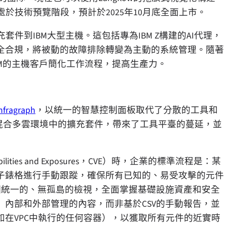
於技術預覽階段，預計於2025年10月底全面上市。
套件到IBM大型主機。這包括專為IBM Z構建的AI代理，
全合規，將被動的故障排除轉變為主動的系統管理。隨著
IBM的主機客戶簡化工作流程，提高生產力。
infragraph
，以統一的智慧控制面板取代了分散的工具和
混合多雲環境中的擴充套件，帶來了工具平臺的蔓延，並
ties and Exposures，CVE）時，企業的標準流程是：某
子錶格進行手動跟蹤，確保所有已知的、易受攻擊的元件
業提供了一個統一的、無孤島的檢視，全面掌握基礎設施資產和安全
CP）內部和外部管理的內容，而非基於CSV的手動報告，並
在VPC中執行的任何容器），以獲取所有元件的近實時