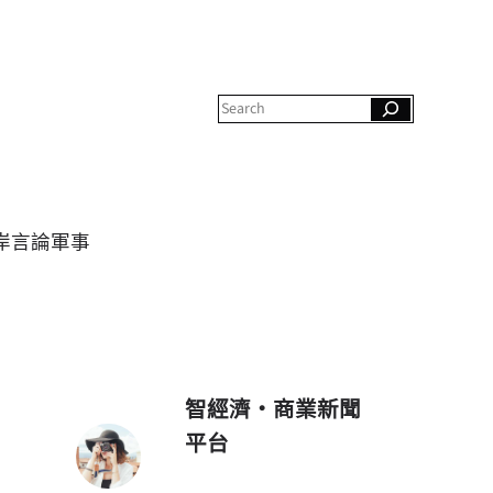
S
e
a
r
c
h
岸
言論
軍事
智經濟・商業新聞
平台