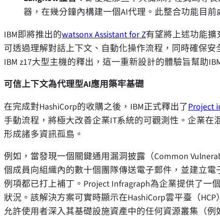
器，在幾分鐘內構建一個AI代理。此整合功能目前處
IBM即將推出的
watsonx Assistant for Z
有望將上述功能擴充
可透過理解對話上下文、自動化操作流程，同時確保安
IBM z17大型主機的釋出，這一重新設計的體驗旨幫助
可信上下文為代理型
AI應用築牢基礎
在完成對HashiCorp的收購之後，IBM正式釋出了
Project 
手動流程，將極大改善企業IT系統的可觀測性。企業在
形成諸多資訊孤島。
例如，當發現一個關鍵通用漏洞披露（Common Vulnerabili
個成員向組織內的數十個團隊傳送電子郵件，並建立電
例項都已打上補丁。Project Infragraph為企
狀況。該解決方案可實時顯示在HashiCorp雲平臺（H
允許使用者深入其基礎設施資產中的任何資源叢集（例如