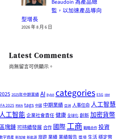
Beaudoin 為產品總
監，以加速產品導向
型增長
2026 年 8 月 6 日
Latest Comments
尚無留言可供顯示。
categories
AI
2025
2025年中期業績
ESG
Bybit
IBM
人工智慧
tags
中期業績
人事任命
IFA 2025
RWA
中國
亞洲
人工智能
加密貨幣
健康
企業社會責任
創新
全球化
工商
國際
區塊鏈
投資
可持續發展
合作
戰略合作
業績
生活
旅遊
業績報告
穩定幣
獎項
數字資產
新加坡
新能源