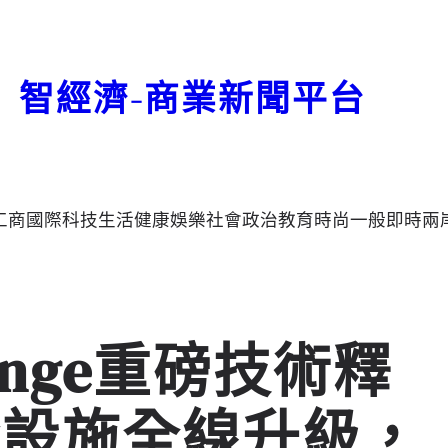
智經濟-商業新聞平台
工商
國際
科技
生活
健康
娛樂
社會
政治
教育
時尚
一般
即時
兩
change重磅技術釋
礎設施全線升級，