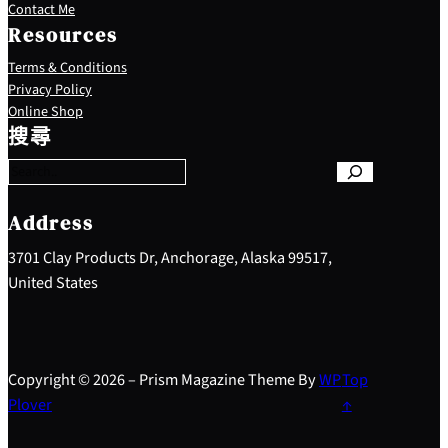
Contact Me
Resources
Terms & Conditions
Privacy Policy
S
Online Shop
e
搜尋
a
r
c
h
Address
3701 Clay Products Dr, Anchorage, Alaska 99517,
United States
Copyright © 2026 – Prism Magazine Theme By
WP
Top
Plover
↑