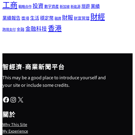
工商
投資
業績
旅遊
戰略合作
數字資產
新加坡
新能源
財經
財報
生活
業績報告
穩定幣
獎項
財富管理
融資
香港
金融科技
金融
跨境支付
智經濟-商業新聞平台
This may be a good place to introduce yourself and
your site or include some credits.
Facebook
Instagram
X
關於
Why This Site
My Experience