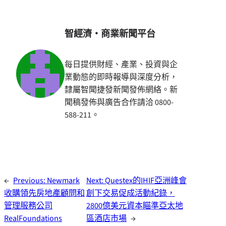
智經濟・商業新聞平台
每日提供財經、產業、投資與企
業動態的即時報導與深度分析，
隸屬智聞捷發新聞發佈網絡。新
聞稿發佈與廣告合作請洽 0800-
588-211。
←
Previous:
Newmark
Next:
Questex的IHIF亞洲峰會
收購領先房地產顧問和
創下交易促成活動紀錄，
管理服務公司
2800億美元資本瞄準亞太地
RealFoundations
區酒店市場
→