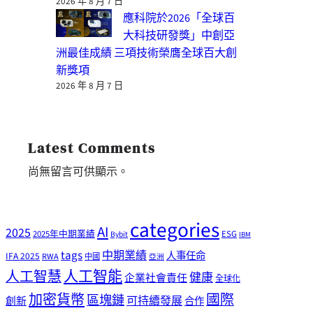
2026 年 8 月 7 日
應科院於2026「全球百
大科技研發獎」中創亞
洲最佳成績 三項技術榮膺全球百大創
新獎項
2026 年 8 月 7 日
Latest Comments
尚無留言可供顯示。
categories
AI
2025
2025年中期業績
ESG
Bybit
IBM
tags
中期業績
人事任命
IFA 2025
RWA
中國
亞洲
人工智能
人工智慧
健康
企業社會責任
全球化
加密貨幣
國際
區塊鏈
可持續發展
創新
合作