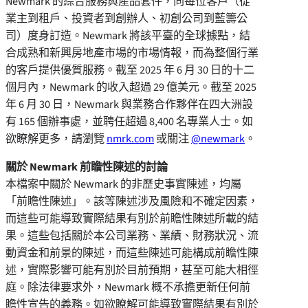
Newmark 的綜合服務與產品套件，向每位客戶（從
業主到租戶、投資者到創辦人、初創公司到藍籌公
司）度身訂造。Newmark 將該平臺的全球據點，結
合成熟和新興房地產市場的市場情報，而為整個行業
的客戶提供優質服務。截至 2025 年 6 月 30 日的十二
個月內，Newmark 的收入超過 29 億美元。截至 2025
年 6 月 30 日，Newmark 與業務合作夥伴在四大洲設
有 165 個辦事處，並聘任超過 8,400 名專業人士。如
欲瞭解更多，請瀏覽
nmrk.com
或關注
@newmark
。
關於 Newmark 前瞻性陳述的討論
本檔案中關於 Newmark 的非歷史事實陳述，均屬
「前瞻性陳述」。該等陳述涉及風險和不確定因素，
而這些可能導致實際結果有別於前瞻性陳述所載的結
果。這些包括關於本公司業務、業績、財務狀況、流
動資金和前景的陳述，而這些陳述可能構成前瞻性陳
述，實際影響可能有別於目前預期，甚至可能大相徑
庭。除法律要求外，Newmark 概不承擔更新任何前
瞻性宣告的義務。如欲瞭解可能導致實際結果有別於