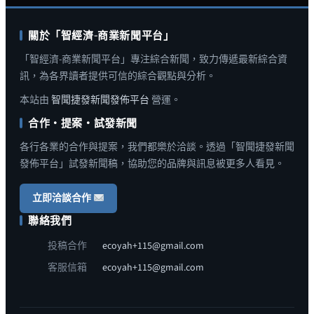
關於「智經濟-商業新聞平台」
「智經濟-商業新聞平台」專注綜合新聞，致力傳遞最新綜合資
訊，為各界讀者提供可信的綜合觀點與分析。
本站由
智聞捷發新聞發佈平台
營運。
合作・提案・試發新聞
各行各業的合作與提案，我們都樂於洽談。透過「智聞捷發新聞
發佈平台」試發新聞稿，協助您的品牌與訊息被更多人看見。
立即洽談合作
聯絡我們
投稿合作
ecoyah+115@gmail.com
客服信箱
ecoyah+115@gmail.com