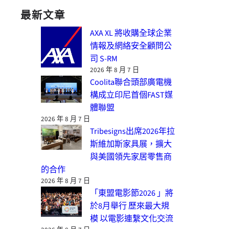
最新文章
AXA XL 將收購全球企業
情報及網絡安全顧問公
司 S-RM
2026 年 8 月 7 日
Coolita聯合頭部廣電機
構成立印尼首個FAST媒
體聯盟
2026 年 8 月 7 日
Tribesigns出席2026年拉
斯維加斯家具展，擴大
與美國領先家居零售商
的合作
2026 年 8 月 7 日
「東盟電影節2026 」將
於8月舉行 歷來最大規
模 以電影連繫文化交流