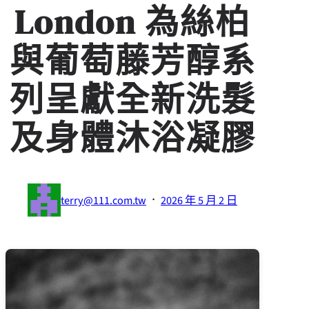
London 為絲柏
與葡萄藤芳醇系
列呈獻全新洗髮
及身體沐浴凝膠
·
terry@111.com.tw
2026 年 5 月 2 日