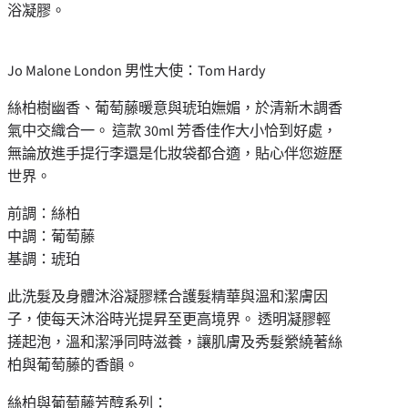
浴凝膠。
Jo Malone London 男性大使：Tom Hardy
絲柏樹幽香、葡萄藤暖意與琥珀嫵媚，於清新木調香
氣中交織合一。 這款 30ml 芳香佳作大小恰到好處，
無論放進手提行李還是化妝袋都合適，貼心伴您遊歷
世界。
前調：絲柏
中調：葡萄藤
基調：琥珀
此洗髮及身體沐浴凝膠糅合護髮精華與溫和潔膚因
子，使每天沐浴時光提昇至更高境界。 透明凝膠輕
搓起泡，溫和潔淨同時滋養，讓肌膚及秀髮縈繞著絲
柏與葡萄藤的香韻。
絲柏與葡萄藤芳醇系列：