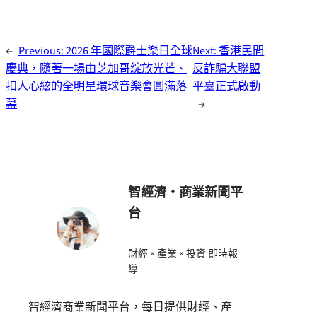
←
Previous:
2026 年國際爵士樂日全球
Next:
香港民間
慶典，隨著一場由芝加哥綻放光芒、
反詐騙大聯盟
扣人心絃的全明星環球音樂會圓滿落
平臺正式啟動
幕
→
智經濟・商業新聞平
台
財經 × 產業 × 投資 即時報
導
智經濟商業新聞平台，每日提供財經、產