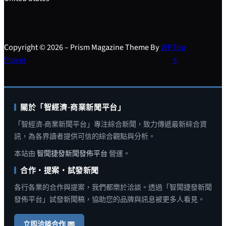
Copyright © 2026 – Prism Magazine Theme By
WP
Top
Plover
↑
關於「智經濟-商業新聞平台」
「智經濟-商業新聞平台」專注綜合新聞，致力傳遞最新綜合資
訊，為各界讀者提供可信的綜合觀點與分析。
本站由
智聞捷發新聞發佈平台
營運。
合作・提案・試發新聞
各行各業的合作與提案，我們都樂於洽談。透過「智聞捷發新聞
發佈平台」試發新聞稿，協助您的品牌與訊息被更多人看見。
立即洽談合作