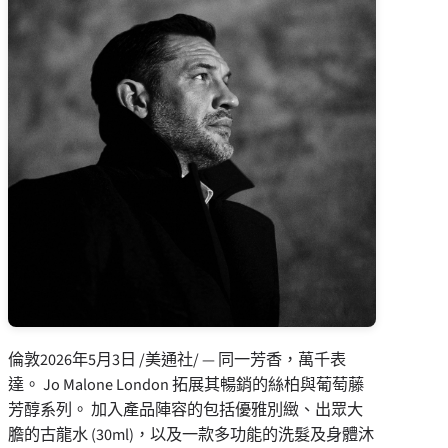
倫敦
2026年5月3日
/美通社/ — 同一芳香，萬千表
達。 Jo Malone London 拓展其暢銷的絲柏與葡萄藤
芳醇系列。 加入產品陣容的包括優雅別緻、出眾大
膽的古龍水 (30ml)，以及一款多功能的洗髮及身體沐