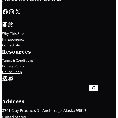
Facebook
Instagram
X
關於
Why This Site
My Experience
Contact Me
Resources
Terms & Conditions
Privacy Policy
S
Online Shop
e
搜尋
a
r
c
h
Address
3701 Clay Products Dr, Anchorage, Alaska 99517,
United States