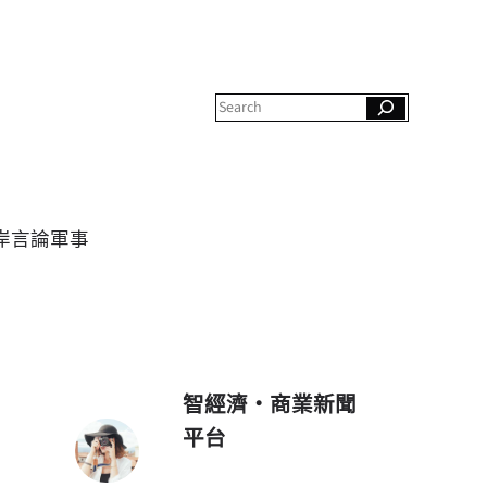
S
e
a
r
c
h
岸
言論
軍事
智經濟・商業新聞
平台