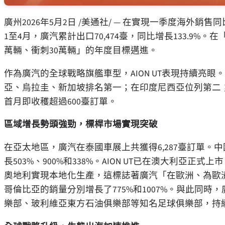
廣州
2026年5月2日
/美通社/ — 在實現一季度海外銷售
1至4月，廣汽累計出口70,474臺，同比增長133.9%。在
萬輛、衝刺30萬輛」的年度目標邁進。
作為廣汽的全球戰略旗艦車型，AION UT表現持續亮
亞、烏拉圭、新加坡排名第一；在印度尼西亞位列第二；在
首月即收穫超過600臺訂單。
區域增長勢頭強勁，標桿市場實現突破
在亞太地區，廣汽在泰國車展上共獲得6,287臺訂單
長503%、900%和338%。AION UT已在澳大利
奧地利實現本地化生產，這標誌著廣汽「在歐洲、為歐
哥倫比亞的銷量分別增長了775%和1007%。與此同
樂部、玻利維亞東方石油俱樂部等知名足球俱樂部，持