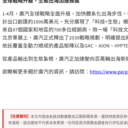
全球戰略升級，生態出海加速推進
1-4月，廣汽全球戰略全面升級，加快體系化出海步伐。
計出口創匯約1000萬美元，充分展現了「科技+生態」
來自87個國家和地區的700多位經銷商，用一場「科
北京車展上，廣汽正式釋出了2030戰略規劃，明確提出將
依託覆蓋全動力總成的產品矩陣以及GAC、AION、HYP
從產品輸出到生態紮根，廣汽正加速駛向百萬輛出海新
欲瞭解更多關於廣汽的資訊，請訪問：
https://www.gac
【免責聲明】
本文內容由系統自動彙整自公開新聞來源，僅供財經資訊參
有風險，過去績效不代表未來表現，任何投資決策應由讀者自行評估並承