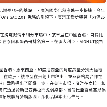
同比增長86%的基礎上，廣汽國際化程序進一步提速。今年
「One GAC 2.0」戰略的引領下，廣汽正穩步朝著「力保25
眼。在純電掀背車細分市場中，該車型在中國香港、哥倫比
泰國和墨西哥排名第三。在澳大利亞，AION UT預售
。中國香港、馬來西亞、印度尼西亞的月度銷量分別大幅增
亞正式上市。在歐洲，該車型在米蘭上市釋出，並與麥格納合作在
洲」戰略邁出了關鍵一步。在美洲市場，廣汽在烏拉圭和
時，廣汽透過贊助巴西弗拉門戈俱樂部、哥倫比亞百萬富翁俱
續拓展體育營銷版圖，深化品牌本土化佈局。