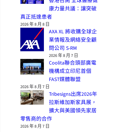
香港召開 全球醫療健
康力量共議：讓突破
真正抵達患者
2026 年 8 月 8 日
AXA XL 將收購全球企
業情報及網絡安全顧
問公司 S-RM
2026 年 8 月 7 日
Coolita聯合頭部廣電
機構成立印尼首個
FAST媒體聯盟
2026 年 8 月 7 日
Tribesigns出席2026年
拉斯維加斯家具展，
擴大與美國領先家居
零售商的合作
2026 年 8 月 7 日