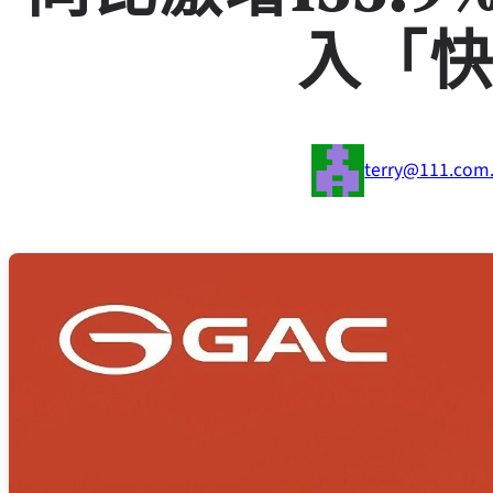
入「
terry@111.com