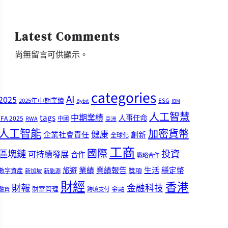
Latest Comments
尚無留言可供顯示。
categories
AI
2025
2025年中期業績
ESG
Bybit
IBM
人工智慧
tags
中期業績
人事任命
IFA 2025
RWA
中國
亞洲
人工智能
加密貨幣
健康
企業社會責任
創新
全球化
工商
國際
區塊鏈
投資
可持續發展
合作
戰略合作
業績
生活
旅遊
業績報告
穩定幣
獎項
數字資產
新加坡
新能源
財經
香港
財報
金融科技
財富管理
金融
融資
跨境支付