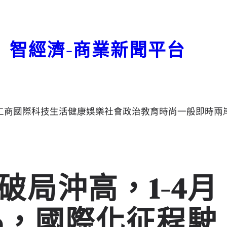
智經濟-商業新聞平台
工商
國際
科技
生活
健康
娛樂
社會
政治
教育
時尚
一般
即時
兩
破局沖高，1-4月
9%，國際化征程駛