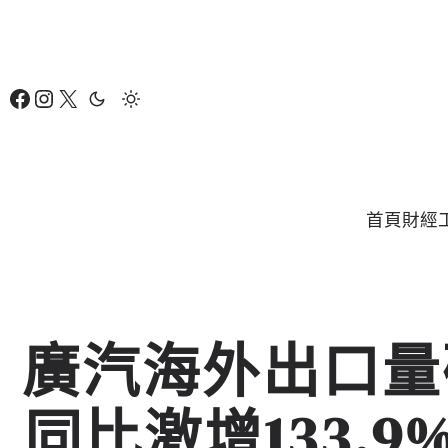
跳
至
主
Facebook
Instagram
X
要
內
容
首頁
財經
廣汽海外出口量
同比激增133.