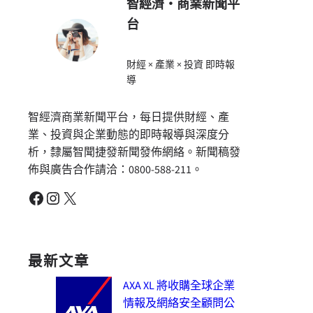
智經濟・商業新聞平
台
財經 × 產業 × 投資 即時報
導
智經濟商業新聞平台，每日提供財經、產
業、投資與企業動態的即時報導與深度分
析，隸屬智聞捷發新聞發佈網絡。新聞稿發
佈與廣告合作請洽：0800-588-211。
Facebook
Instagram
X
最新文章
AXA XL 將收購全球企業
情報及網絡安全顧問公