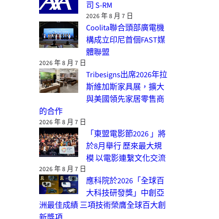
司 S-RM
2026 年 8 月 7 日
Coolita聯合頭部廣電機
構成立印尼首個FAST媒
體聯盟
2026 年 8 月 7 日
Tribesigns出席2026年拉
斯維加斯家具展，擴大
與美國領先家居零售商
的合作
2026 年 8 月 7 日
「東盟電影節2026 」將
於8月舉行 歷來最大規
模 以電影連繫文化交流
2026 年 8 月 7 日
應科院於2026「全球百
大科技研發獎」中創亞
洲最佳成績 三項技術榮膺全球百大創
新獎項