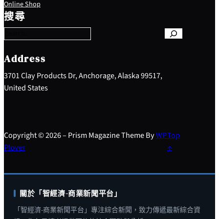
S
Online Shop
e
搜尋
a
r
c
h
Address
3701 Clay Products Dr, Anchorage, Alaska 99517,
United States
Copyright © 2026 – Prism Magazine Theme By
WP
Top
Plover
↑
關於「智經濟-商業新聞平台」
「智經濟-商業新聞平台」專注綜合新聞，致力傳遞最新綜合資