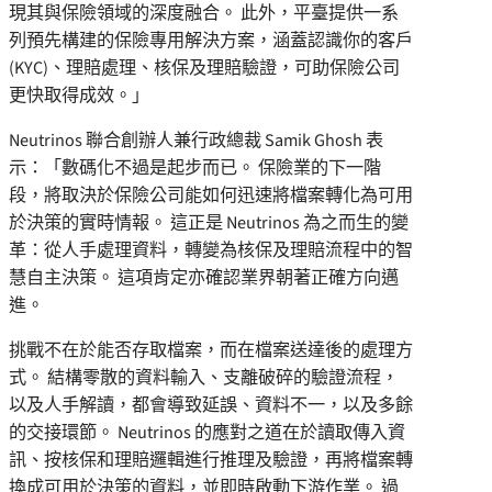
現其與保險領域的深度融合。 此外，平臺提供一系
列預先構建的保險專用解決方案，涵蓋認識你的客戶
(KYC)、理賠處理、核保及理賠驗證，可助保險公司
更快取得成效。」
Neutrinos 聯合創辦人兼行政總裁 Samik Ghosh 表
示：「數碼化不過是起步而已。 保險業的下一階
段，將取決於保險公司能如何迅速將檔案轉化為可用
於決策的實時情報。 這正是 Neutrinos 為之而生的變
革：從人手處理資料，轉變為核保及理賠流程中的智
慧自主決策。 這項肯定亦確認業界朝著正確方向邁
進。
挑戰不在於能否存取檔案，而在檔案送達後的處理方
式。 結構零散的資料輸入、支離破碎的驗證流程，
以及人手解讀，都會導致延誤、資料不一，以及多餘
的交接環節。 Neutrinos 的應對之道在於讀取傳入資
訊、按核保和理賠邏輯進行推理及驗證，再將檔案轉
換成可用於決策的資料，並即時啟動下游作業。 過