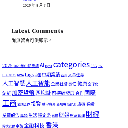
2026 年 8 月 7 日
Latest Comments
尚無留言可供顯示。
categories
AI
2025
2025年中期業績
ESG
Bybit
IBM
tags
中期業績
人事任命
IFA 2025
RWA
中國
亞洲
人工智能
人工智慧
健康
企業社會責任
全球化
加密貨幣
國際
區塊鏈
可持續發展
創新
合作
工商
投資
業績
旅遊
戰略合作
數字資產
新加坡
新能源
財經
財報
生活
業績報告
穩定幣
獎項
財富管理
融資
香港
金融科技
金融
跨境支付