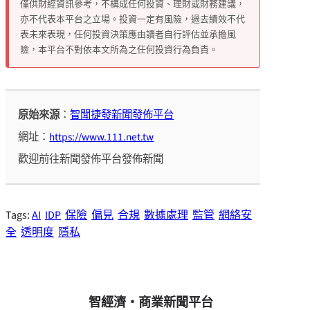
僅供財經資訊參考，不構成任何投資、理財或財務建議，
亦不代表本平台之立場。投資一定有風險，過去績效不代
表未來表現，任何投資決策應由讀者自行評估並承擔風
險，本平台不對依本文所為之任何投資行為負責。
原始來源
：
智聞捷發新聞發佈平台
網址：
https://www.111.net.tw
歡迎前往新聞發佈平台發佈新聞
Tags:
AI
IDP
保險
偏見
合規
數據處理
監管
網絡安
全
透明度
隱私
智經濟・商業新聞平台