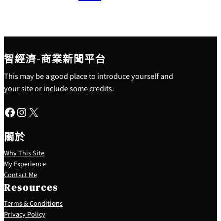
智經濟-商業新聞平台
This may be a good place to introduce yourself and
your site or include some credits.
Facebook
Instagram
X
關於
Why This Site
My Experience
Contact Me
Resources
Terms & Conditions
Privacy Policy