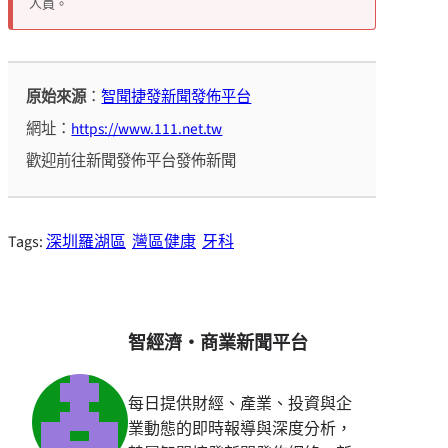
人員。
原始來源
：
智聞捷發新聞發佈平台
網址：
https://www.111.net.tw
歡迎前往新聞發佈平台發佈新聞
Tags:
深圳羅湖區
灣區健康
牙科
智經濟・商業新聞平台
每日提供財經、產業、投資與企
業動態的即時報導與深度分析，