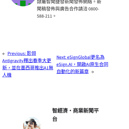
隸屬智聞捷發新聞發佈網絡。新
聞稿發佈與廣告合作請洽 0800-
588-211。
←
Previous:
影翎
Next:
eSignGlobal更名為
Antigravity釋出春季大更
eSign.AI，開啟AI原生合同
新，並在墨西哥推出A1無
自動化的新篇章
→
人機
智經濟・商業新聞平
台