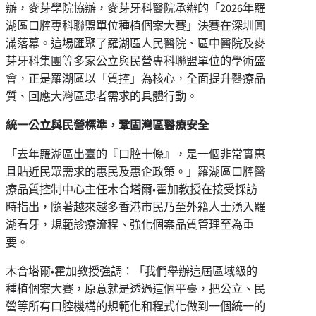
辦，麥芽學院協辦，麥芽牙科醫院承辦的「2026年羅
湖區口腔專科聯盟單位種植個案大賽」決賽在深圳圓
滿落幕。這場匯聚了羅湖區人民醫院、區中醫院及麥
芽牙科集團等多家公立與民營專科聯盟單位的學術盛
會，正是羅湖區以「質控」為核心，全面提升醫療品
質、回應大灣區患者需求的具體行動。
統一公立與民營標準，鞏固灣區醫療安全
「去年羅湖區出臺的『口腔十條』，是一個非常實惠
且貼近民眾需求的惠民及惠企政策。」羅湖區口腔醫
療品質控制中心主任木合塔爾•霍加教授在接受採訪
時指出，隨著越來越多香港市民乃至外籍人士湧入羅
湖看牙，規範診療流程、強化個案品質管理至為重
要。
木合塔爾•霍加教授強調：「我們舉辦這屆區域級的
種植個案大賽，原意就是透過這個平臺，把公立、民
營等所有口腔機構的規範化和程式化做到一個統一的