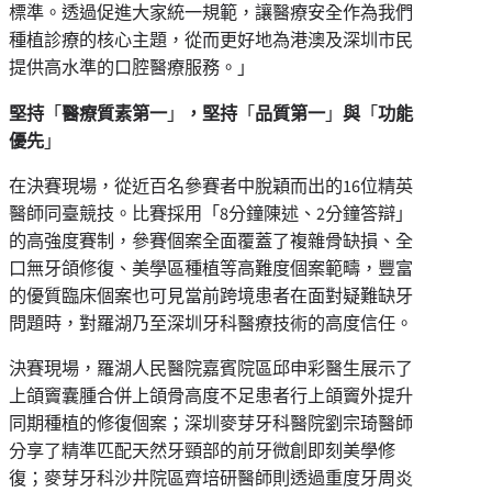
標準。透過促進大家統一規範，讓醫療安全作為我們
種植診療的核心主題，從而更好地為港澳及深圳市民
提供高水準的口腔醫療服務。」
堅持
「
醫療質素第一
」
，堅持
「
品質第一
」
與
「
功能
優先
」
在決賽現場，從近百名參賽者中脫穎而出的16位精英
醫師同臺競技。比賽採用「8分鐘陳述、2分鐘答辯」
的高強度賽制，參賽個案全面覆蓋了複雜骨缺損、全
口無牙頜修復、美學區種植等高難度個案範疇，豐富
的優質臨床個案也可見當前跨境患者在面對疑難缺牙
問題時，對羅湖乃至深圳牙科醫療技術的高度信任。
決賽現場，羅湖人民醫院嘉賓院區邱申彩醫生展示了
上頜竇囊腫合併上頜骨高度不足患者行上頜竇外提升
同期種植的修復個案；深圳麥芽牙科醫院劉宗琦醫師
分享了精準匹配天然牙頸部的前牙微創即刻美學修
復；麥芽牙科沙井院區齊培研醫師則透過重度牙周炎