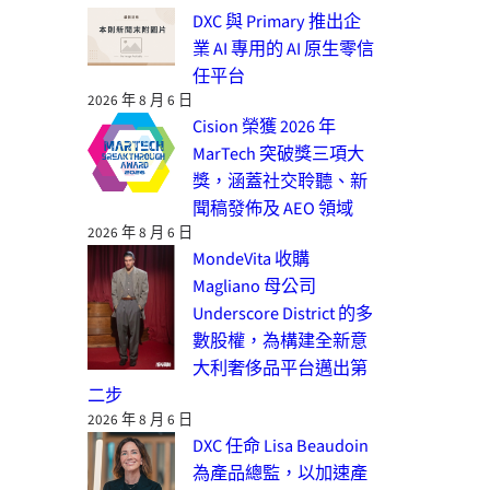
DXC 與 Primary 推出企
業 AI 專用的 AI 原生零信
任平台
2026 年 8 月 6 日
Cision 榮獲 2026 年
MarTech 突破獎三項大
獎，涵蓋社交聆聽、新
聞稿發佈及 AEO 領域
2026 年 8 月 6 日
MondeVita 收購
Magliano 母公司
Underscore District 的多
數股權，為構建全新意
大利奢侈品平台邁出第
二步
2026 年 8 月 6 日
DXC 任命 Lisa Beaudoin
為產品總監，以加速產