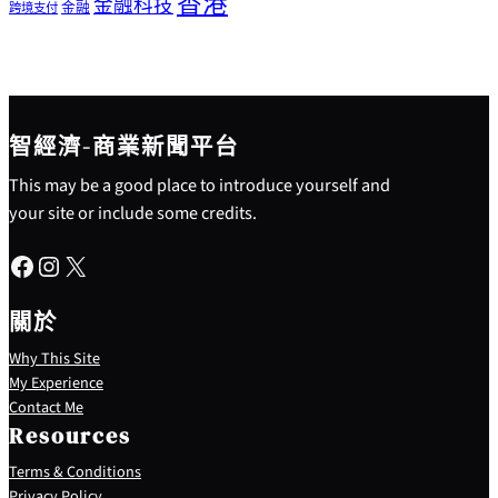
香港
金融科技
金融
跨境支付
智經濟-商業新聞平台
This may be a good place to introduce yourself and
your site or include some credits.
Facebook
Instagram
X
關於
Why This Site
My Experience
Contact Me
Resources
Terms & Conditions
Privacy Policy