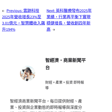
←
Previous:
雲跡科技
Next:
英科醫療發布2025年
2025年營收增長23%至
業績，行業再平衡下實現
3.01億元，智慧體收入飆
穩健增長，營收創四年新
升194%
高
→
智經濟・商業新聞平
台
財經 × 產業 × 投資 即時報
導
智經濟商業新聞平台，每日提供財經、產
業、投資與企業動態的即時報導與深度分