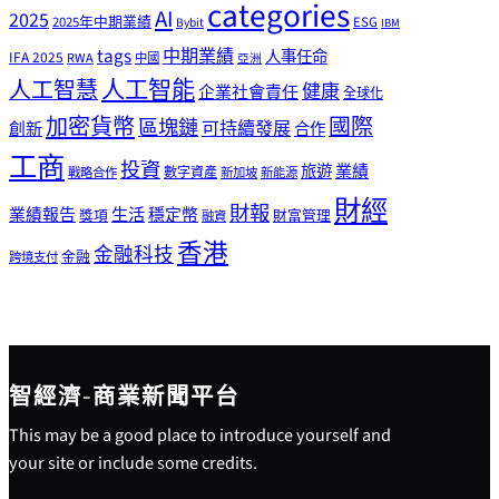
categories
AI
2025
2025年中期業績
ESG
Bybit
IBM
tags
中期業績
人事任命
IFA 2025
RWA
中國
亞洲
人工智能
人工智慧
健康
企業社會責任
全球化
加密貨幣
國際
區塊鏈
可持續發展
創新
合作
工商
投資
業績
旅遊
戰略合作
數字資產
新加坡
新能源
財經
財報
生活
業績報告
穩定幣
獎項
財富管理
融資
香港
金融科技
金融
跨境支付
智經濟-商業新聞平台
This may be a good place to introduce yourself and
your site or include some credits.