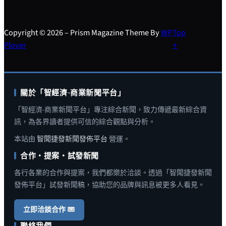
Copyright © 2026 – Prism Magazine Theme By
WP
Top
Plover
↑
關於「智經濟-商業新聞平台」
「智經濟-商業新聞平台」專注綜合新聞，致力傳遞最新綜合資
訊，為各界讀者提供可信的綜合觀點與分析。
本站由
智聞捷發新聞發佈平台
營運。
合作・提案・試發新聞
各行各業的合作與提案，我們都樂於洽談。透過「智聞捷發新聞
發佈平台」試發新聞稿，協助您的品牌與訊息被更多人看見。
立即洽談合作
聯絡我們