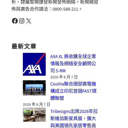
析，隸屬智聞捷發新聞發佈網絡。新聞稿發
佈與廣告合作請洽：0800-588-211。
Facebook
Instagram
X
最新文章
AXA XL 將收購全球企業
情報及網絡安全顧問公
司 S-RM
2026 年 8 月 7 日
Coolita聯合頭部廣電機
構成立印尼首個FAST媒
體聯盟
2026 年 8 月 7 日
Tribesigns出席2026年拉
斯維加斯家具展，擴大
與美國領先家居零售商