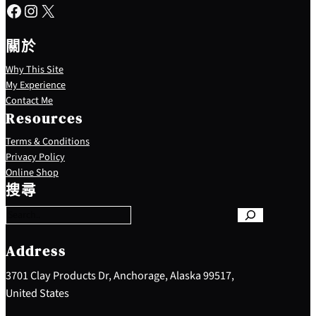
Facebook
Instagram
X
關於
Why This Site
My Experience
Contact Me
Resources
Terms & Conditions
Privacy Policy
S
Online Shop
e
搜尋
a
r
c
h
Address
3701 Clay Products Dr, Anchorage, Alaska 99517,
United States