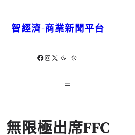
跳
至
主
智經濟-商業新聞平台
要
內
容
Facebook
Instagram
X
無限極出席FFC