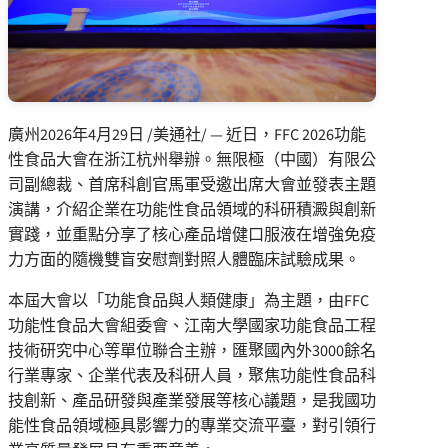
廣州
2026年4月29日
/美通社/ — 近日，FFC 2026功能
性食品大會在浙江杭州舉辦。無限極（中國）有限公
司副總裁、首席科創官馬軍受邀出席大會並發表主題
演講，介紹企業在功能性食品領域的科研積澱與創新
實踐，並重點分享了核心產品增健口服液在增強免疫
力方面的隨機雙盲安慰劑對照人體臨床試驗成果。
本屆大會
以
「
功能食品與人類健康
」
為主題，由FFC
功能性食品大會組委會、江南大學國家功能食品工程
技術研究中心等單位聯合主辦，匯聚國內外3000餘名
行業專家、企業代表及科研人員，聚焦功能性食品科
技創新、產品研發與產業發展等核心議題，是我國功
能性食品領域極具影響力的專業交流平臺，對引領行