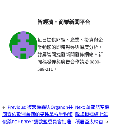
智經濟・商業新聞平台
每日提供財經、產業、投資與企
業動態的即時報導與深度分析，
隸屬智聞捷發新聞發佈網絡。新
聞稿發佈與廣告合作請洽 0800-
588-211。
←
Previous:
復宏漢霖與Organon共
Next:
華龍航空機
同宣佈歐洲首個帕妥珠單抗生物類
隊規模連續七年
似藥POHERDY®獲歐盟委員會批准
穩居亞太榜首
→