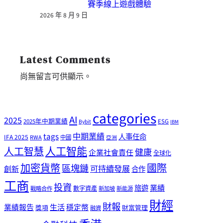
賽季線上遊戲體驗
2026 年 8 月 9 日
Latest Comments
尚無留言可供顯示。
categories
AI
2025
2025年中期業績
ESG
Bybit
IBM
tags
中期業績
人事任命
IFA 2025
RWA
中國
亞洲
人工智能
人工智慧
健康
企業社會責任
全球化
加密貨幣
國際
區塊鏈
可持續發展
創新
合作
工商
投資
業績
旅遊
戰略合作
數字資產
新加坡
新能源
財經
財報
生活
業績報告
穩定幣
獎項
財富管理
融資