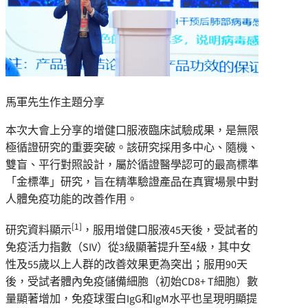
馬軍先生作主題分享
本次大會上分享的增健口服液臨床試驗成果，是無限
極循證研究的重要突破。該研究採用多中心、隨機、
雙盲、平行對照設計，屬於循證醫學認可的最高標準
「
金標準
」
研究，旨在精準驗證產品在真實場景中對
人體免疫功能的改善作用。
[1]
研究資料顯示
，服用增健口服液45天後，受試者的
免疫活力指數（SIV）從3級顯著提升至4級，其中女
性及55歲以上人群的改善效果更為突出；服用90天
後，受試者體內免疫儲備細胞（初始CD8+ T細胞）數
量顯著增加，免疫球蛋白IgG和IgM水平也呈現明顯提