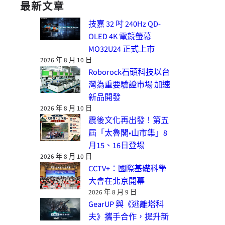
最新文章
技嘉 32 吋 240Hz QD-
OLED 4K 電競螢幕
MO32U24 正式上市
2026 年 8 月 10 日
Roborock石頭科技以台
灣為重要驗證市場 加速
新品開發
2026 年 8 月 10 日
震後文化再出發！第五
屆「太魯閣•山市集」8
月15、16日登場
2026 年 8 月 10 日
CCTV+：國際基礎科學
大會在北京開幕
2026 年 8 月 9 日
GearUP 與《逃離塔科
夫》攜手合作，提升新