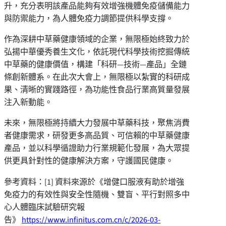
升，充分表明該產品能夠有效增強機體免疫儲備能力
與防禦能力，為人體免疫力調節提供科學支撐。
作為深耕中草藥健康領域的企業，無限極始終致力於
弘揚中華優秀養生文化，依託現代科學技術挖掘傳統
中草藥的健康價值，構建
「
科研—技術—產品
」
全鏈
條創新體系。在此次大會上，無限極以紮實的科研成
果、清晰的實踐路徑，為功能性食品行業高質量發展
注入新動能。
未來，無限極將持續大力發展中草藥科技，聚焦消費
者健康需求，研發更多高品質、可信賴的中草藥健康
產品，並以科學循證助力行業規範化發展，為大眾提
供更具針對性的健康解決方案，守護國民健康。
參考資料：[1] 資料來源於《增健口服液有助於增強
免疫力的有效性與安全性隨機、雙盲、平行對照多中
心人體臨床試驗研究報
告》
https://www.infinitus.com.cn/c/2026-03-