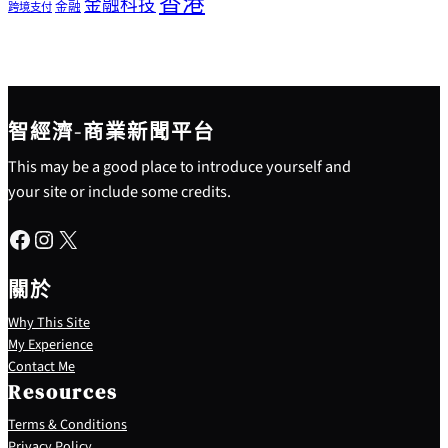
香港
金融科技
金融
跨境支付
智經濟-商業新聞平台
This may be a good place to introduce yourself and
your site or include some credits.
Facebook
Instagram
X
關於
Why This Site
My Experience
Contact Me
Resources
Terms & Conditions
Privacy Policy