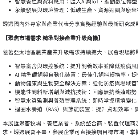
智慧養殖與資料應用：匯入AI與IoT，推動數位轉型
永續發展與環境管理：低碳生產、資源迴圈與廢棄
透過國內外專家與產業代表分享實務經驗與最新研究成
【聚焦市場需求 精準對接產業升級商機】
隨著亞太地區農業產業升級需求持續擴大，展會現場將
智慧畜舍與環控系統：提升飼養效率並降低疫病風
AI 精準餵飼與自動化裝置：最佳化飼料轉換率，
動物健康與生物安全解決方案：強化防疫與場域管
機能性飼料新增劑與減抗技術：回應無抗養殖趨勢
智慧水質監測與養殖管理系統：即時掌握環境變化
迴圈水養殖（RAS）與節能裝置：提升資源效率，
本展匯聚畜牧場、養殖業者、系統整合商、裝置代理商
求。透過展會平臺，參展企業可直接接觸目標市場，掌