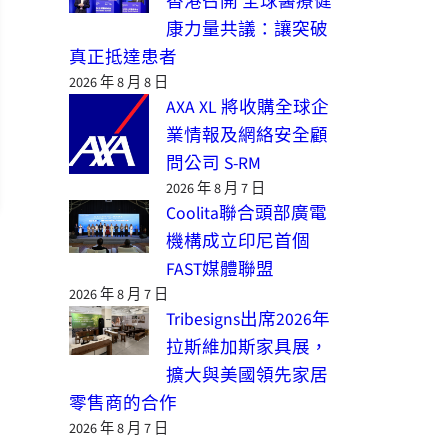
香港召開 全球醫療健
康力量共議：讓突破
真正抵達患者
2026 年 8 月 8 日
AXA XL 將收購全球企
業情報及網絡安全顧
問公司 S-RM
2026 年 8 月 7 日
Coolita聯合頭部廣電
機構成立印尼首個
FAST媒體聯盟
2026 年 8 月 7 日
Tribesigns出席2026年
拉斯維加斯家具展，
擴大與美國領先家居
零售商的合作
2026 年 8 月 7 日