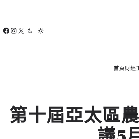
跳
至
主
Facebook
Instagram
X
要
內
容
首頁
財經
第十屆亞太區
議5