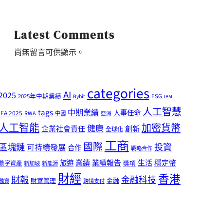
Latest Comments
尚無留言可供顯示。
categories
AI
2025
2025年中期業績
ESG
Bybit
IBM
人工智慧
tags
中期業績
人事任命
IFA 2025
RWA
中國
亞洲
人工智能
加密貨幣
健康
企業社會責任
創新
全球化
工商
國際
區塊鏈
投資
可持續發展
合作
戰略合作
業績
生活
旅遊
業績報告
穩定幣
獎項
數字資產
新加坡
新能源
財經
香港
財報
金融科技
財富管理
金融
融資
跨境支付