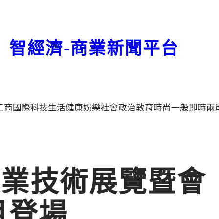
智經濟-商業新聞平台
工商
國際
科技
生活
健康
娛樂
社會
政治
教育
時尚
一般
即時
兩
農業技術展覽暨會
月登場