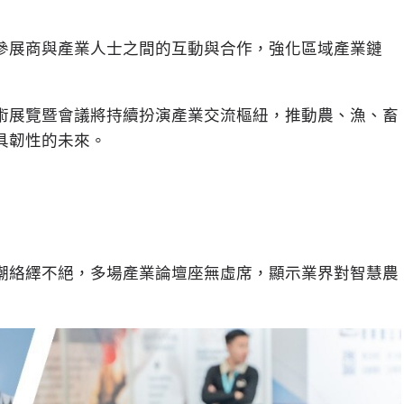
參展商與產業人士之間的互動與合作，強化區域產業鏈
術展覽暨會議將持續扮演產業交流樞紐，推動農、漁、畜
具韌性的未來。
人潮絡繹不絕，多場產業論壇座無虛席，顯示業界對智慧農