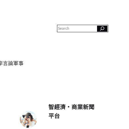
S
e
a
r
c
h
岸
言論
軍事
智經濟・商業新聞
平台